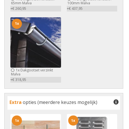
65mm Malva
100mm Malva
+€ 260,95
+€ 437,95
1x
1x
Dakgootset verzinkt
Malva
+€ 318,95
Extra
opties (meerdere keuzes mogelijk)
1x
1x