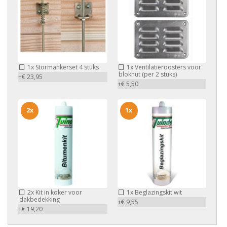
1x
Stormankerset 4 stuks
1x
Ventilatieroosters voor
blokhut (per 2 stuks)
+€ 23,95
+€ 5,50
2x
1x
2x
Kit in koker voor
1x
Beglazingskit wit
dakbedekking
+€ 9,55
+€ 19,20