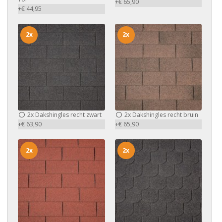
+€ 65,90
+€ 44,95
2x
2x
2x
Dakshingles recht zwart
2x
Dakshingles recht bruin
+€ 63,90
+€ 65,90
2x
2x