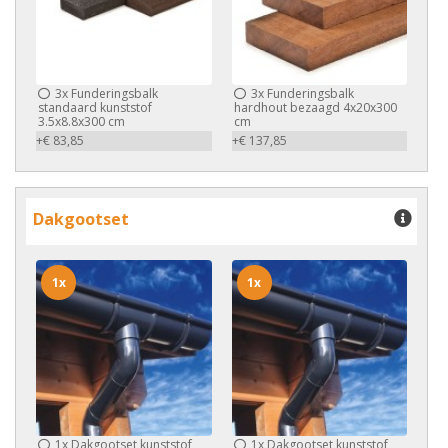
3x
Funderingsbalk
3x
Funderingsbalk
standaard kunststof
hardhout bezaagd 4x20x300
3.5x8.8x300 cm
cm
+€ 83,85
+€ 137,85
Dakgootset
1x
1x
1x
Dakgootset kunststof
1x
Dakgootset kunststof