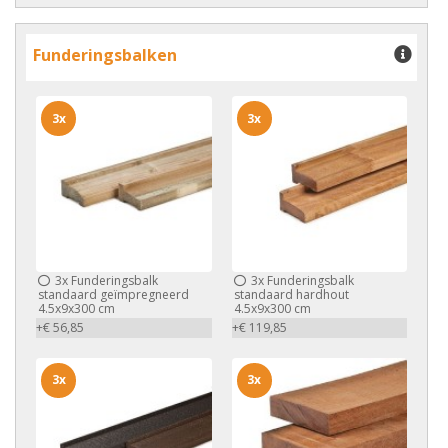
Funderingsbalken
3x
3x
3x
Funderingsbalk
3x
Funderingsbalk
standaard geïmpregneerd
standaard hardhout
4.5x9x300 cm
4.5x9x300 cm
+€ 56,85
+€ 119,85
3x
3x