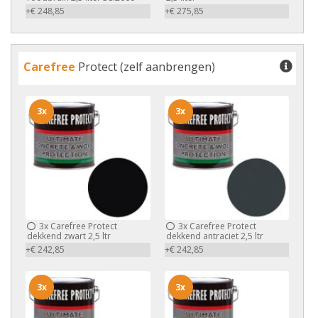
+€ 248,85
+€ 275,85
Carefree
Protect (zelf aanbrengen)
3x
3x
3x
Carefree Protect
3x
Carefree Protect
dekkend zwart 2,5 ltr
dekkend antraciet 2,5 ltr
+€ 242,85
+€ 242,85
3x
3x