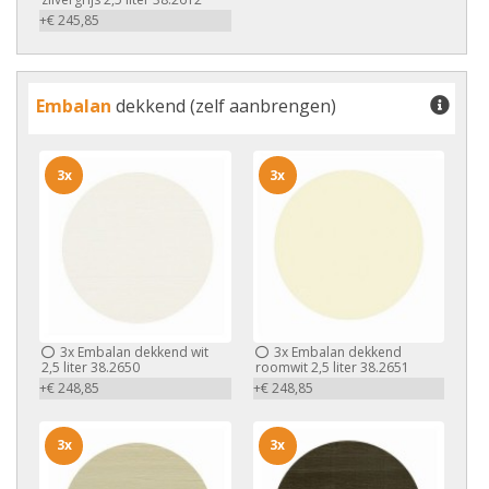
+€ 245,85
Embalan
dekkend (zelf aanbrengen)
3x
3x
3x
Embalan dekkend wit
3x
Embalan dekkend
2,5 liter 38.2650
roomwit 2,5 liter 38.2651
+€ 248,85
+€ 248,85
3x
3x