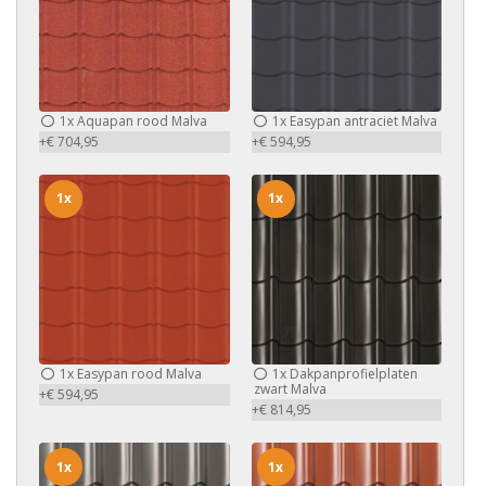
1x
Aquapan rood Malva
1x
Easypan antraciet Malva
+€ 704,95
+€ 594,95
1x
1x
1x
Easypan rood Malva
1x
Dakpanprofielplaten
zwart Malva
+€ 594,95
+€ 814,95
1x
1x