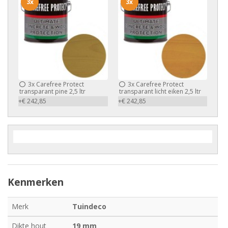
3x
3x
3x
Carefree Protect
3x
Carefree Protect
transparant pine 2,5 ltr
transparant licht eiken 2,5 ltr
+€ 242,85
+€ 242,85
Kenmerken
Merk
Tuindeco
Dikte hout
19 mm