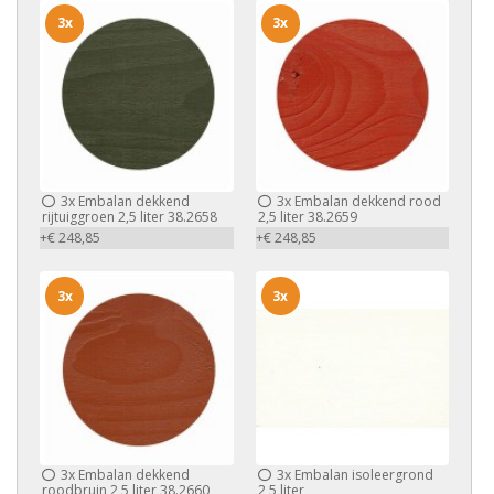
3x
3x
3x
Embalan dekkend
3x
Embalan dekkend rood
rijtuiggroen 2,5 liter 38.2658
2,5 liter 38.2659
+€ 248,85
+€ 248,85
3x
3x
3x
Embalan dekkend
3x
Embalan isoleergrond
roodbruin 2,5 liter 38.2660
2,5 liter