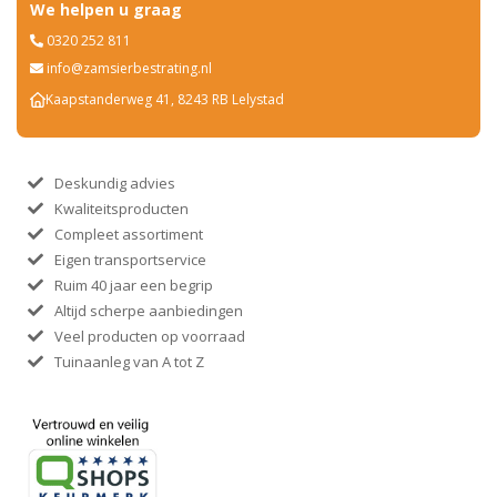
We helpen u graag
0320 252 811
info@zamsierbestrating.nl
Kaapstanderweg 41, 8243 RB Lelystad
Deskundig advies
Kwaliteitsproducten
Compleet assortiment
Eigen transportservice
Ruim 40 jaar een begrip
Altijd scherpe aanbiedingen
Veel producten op voorraad
Tuinaanleg van A tot Z