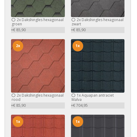
2x
Dakshingles hexagonaal
2x
Dakshingles hexagonaal
groen
zwart
+€ 85,90
+€ 85,90
2x
1x
2x
Dakshingles hexagonaal
1x
Aquapan antraciet
rood
Malva
+€ 85,90
+€ 704,95
1x
1x