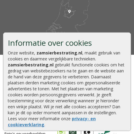
Informatie over cookies
Onze website,
zamsierbestrating.nl
, maakt gebruik van
cookies en daarmee vergelijkbare technieken.
zamsierbestrating.nl
gebruikt functionele cookies om het
Klantenservice
Volg ons
gedrag van websitebezoekers na te gaan en de website aan
de hand van deze gegevens te verbeteren. Daarnaast
Contact
plaatsen derden marketing cookies om gepersonaliseerde
Over ZAM
advertenties te tonen. Met het plaatsen van marketing
cookies worden persoonsgegevens verwerkt. Je geeft
Betaalmethoden
Showtuin en opslag
toestemming voor deze verwerking wanneer je hieronder
Vacatures
een vinkje plaatst. Wil je niet alle cookies accepteren? Dan
kan je dit op ieder moment aanpassen in de instellingen.
Bestellen en betalen
Lees voor meer informatie onze
privacy- en
Keurmerken
Klantbeoordelingen
cookieverklaring
.
Foto's en voorbeelden