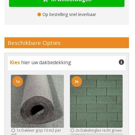
Op bestelling snel leverbaar
Beschikbare Opties
Kies
hier uw dakbedekking
1x
2x
1x
Dakleer grijs 10 m2 per
2x
Dakshingles recht groen
rol