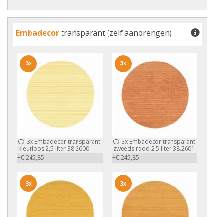
Embadecor
transparant (zelf aanbrengen)
3x
3x
3x
Embadecor transparant
3x
Embadecor transparant
kleurloos 2,5 liter 38.2600
zweeds rood 2,5 liter 38.2601
+€ 245,85
+€ 245,85
3x
3x