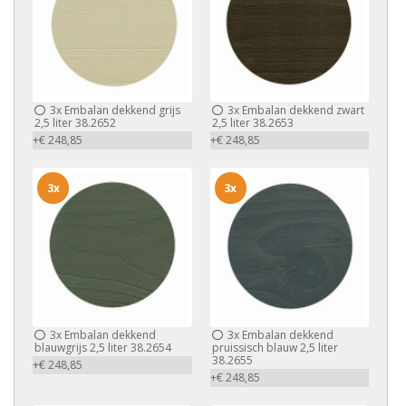
3x
Embalan dekkend grijs
3x
Embalan dekkend zwart
2,5 liter 38.2652
2,5 liter 38.2653
+€ 248,85
+€ 248,85
3x
3x
3x
Embalan dekkend
3x
Embalan dekkend
blauwgrijs 2,5 liter 38.2654
pruissisch blauw 2,5 liter
38.2655
+€ 248,85
+€ 248,85