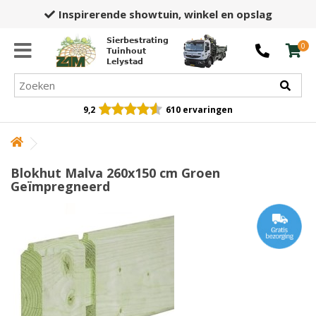
Inspirerende showtuin,
winkel en opslag
Sierbestrating
0
Tuinhout
Lelystad
9,2
610 ervaringen
Blokhut Malva 260x150 cm Groen
Geïmpregneerd