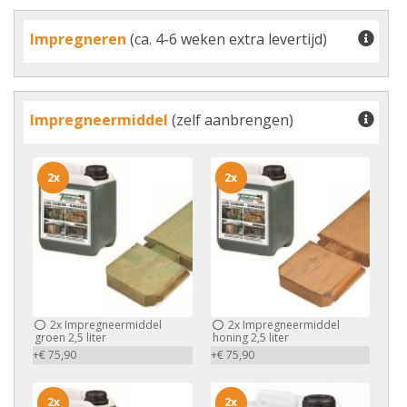
Impregneren
(ca. 4-6 weken extra levertijd)
Impregneermiddel
(zelf aanbrengen)
2x
2x
2x
Impregneermiddel
2x
Impregneermiddel
groen 2,5 liter
honing 2,5 liter
+€ 75,90
+€ 75,90
2x
2x