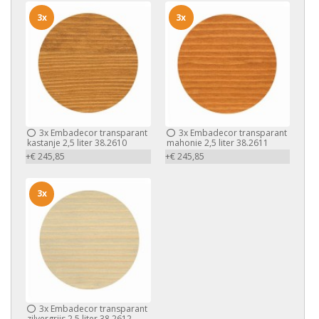
3x
3x
3x
Embadecor transparant
3x
Embadecor transparant
kastanje 2,5 liter 38.2610
mahonie 2,5 liter 38.2611
+€ 245,85
+€ 245,85
3x
3x
Embadecor transparant
zilvergrijs 2,5 liter 38.2612