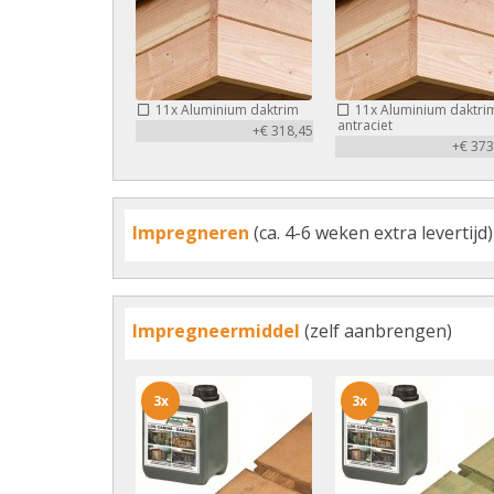
11x
Aluminium daktrim
11x
Aluminium daktri
antraciet
+€ 318,45
+€ 373
Impregneren
(ca. 4-6 weken extra levertijd)
Impregneermiddel
(zelf aanbrengen)
3x
3x