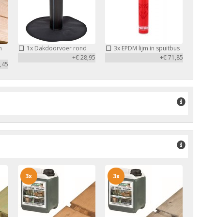
m
1x
Dakdoorvoer rond
3x
EPDM lijm in spuitbus
+€ 28,95
+€ 71,85
,45
3x
3x