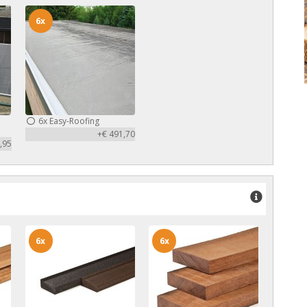
6x
6x
Easy-Roofing
+€ 491,70
,95
6x
6x