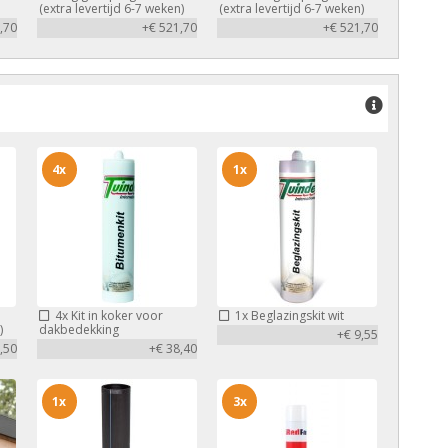
(extra levertijd 6-7 weken)
(extra levertijd 6-7 weken)
,70
+€ 521,70
+€ 521,70
4x
1x
4x
Kit in koker voor
1x
Beglazingskit wit
)
dakbedekking
+€ 9,55
,50
+€ 38,40
1x
3x