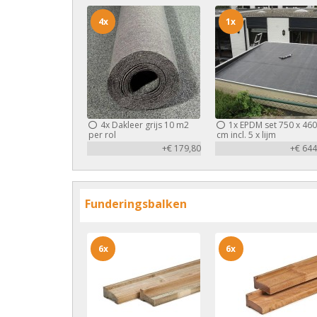
4x
1x
4x
Dakleer grijs 10 m2
1x
EPDM set 750 x 460
per rol
cm incl. 5 x lijm
+€ 179,80
+€ 644
Funderingsbalken
6x
6x