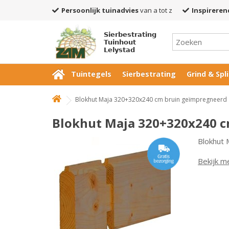
Persoonlijk tuinadvies
van a tot z
Inspireren
Sierbestrating
Tuinhout
Lelystad
Tuintegels
Sierbestrating
Grind & Spli
Blokhut Maja 320+320x240 cm bruin geïmpregneerd
Blokhut Maja 320+320x240 
Blokhut
Bekijk m