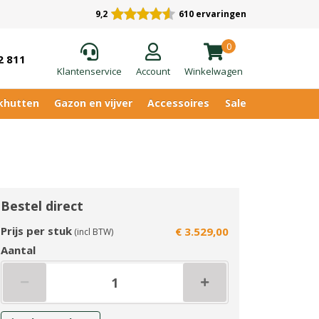
9,2
610 ervaringen
0
2 811
Klantenservice
Account
Winkelwagen
khutten
Gazon en vijver
Accessoires
Sale
Bestel direct
Prijs per stuk
€ 3.529,00
(incl BTW)
Aantal