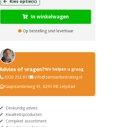
Kies optie(s)
In winkelwagen
Op bestelling snel leverbaar
Advies of vragen?
We helpen u graag
0320 252 811
info@zamsierbestrating.nl
Kaapstanderweg 41, 8243 RB Lelystad
Deskundig advies
Kwaliteitsproducten
Compleet assortiment