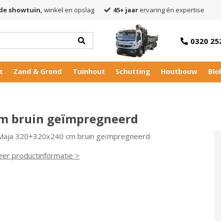
de showtuin,
winkel en opslag
45+ jaar
ervaring én expertise
0320 25
t
Zand & Grond
Tuinhout
Schutting
Houtbouw
Blo
cm bruin geïmpregneerd
 Maja 320+320x240 cm bruin geïmpregneerd
eer productinformatie >