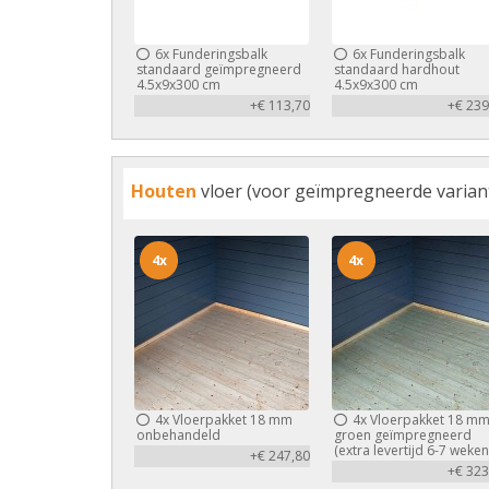
6x
Funderingsbalk
6x
Funderingsbalk
standaard geïmpregneerd
standaard hardhout
4.5x9x300 cm
4.5x9x300 cm
+€ 113,70
+€ 239
Houten
vloer (voor geïmpregneerde variant 
4x
4x
4x
Vloerpakket 18 mm
4x
Vloerpakket 18 m
onbehandeld
groen geïmpregneerd
(extra levertijd 6-7 weken
+€ 247,80
+€ 323