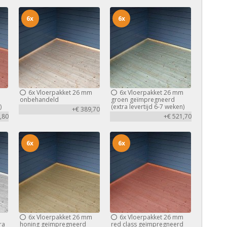
6x
6x
m
6x
Vloerpakket 26 mm
6x
Vloerpakket 26 mm
d
onbehandeld
groen geïmpregneerd
)
(extra levertijd 6-7 weken)
+€ 389,70
,80
+€ 521,70
6x
6x
m
6x
Vloerpakket 26 mm
6x
Vloerpakket 26 mm
ra
honing geïmpregneerd
red class geïmpregneerd