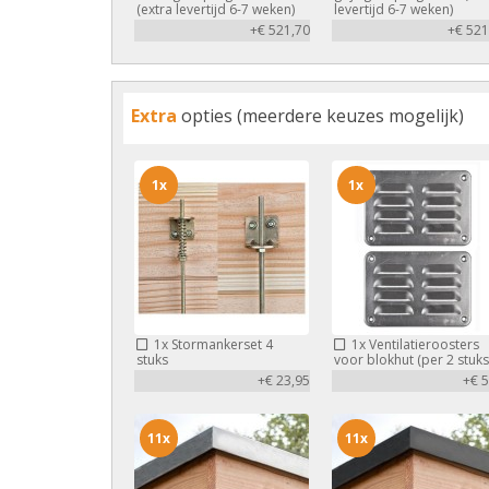
(extra levertijd 6-7 weken)
levertijd 6-7 weken)
+€ 521,70
+€ 521
Extra
opties (meerdere keuzes mogelijk)
1x
1x
1x
Stormankerset 4
1x
Ventilatieroosters
stuks
voor blokhut (per 2 stuks
+€ 23,95
+€ 5
11x
11x