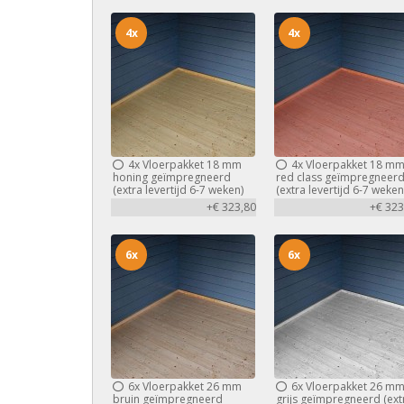
4x
4x
4x
Vloerpakket 18 mm
4x
Vloerpakket 18 m
honing geïmpregneerd
red class geïmpregneer
(extra levertijd 6-7 weken)
(extra levertijd 6-7 weken
+€ 323,80
+€ 323
6x
6x
6x
Vloerpakket 26 mm
6x
Vloerpakket 26 m
bruin geïmpregneerd
grijs geïmpregneerd (ext