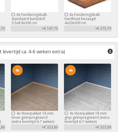
6x
Funderingsbalk
6x
Funderingsbalk
standaard kunststof
hardhout bezaagd
3.5x8.8x300 cm
4x20x300 cm
,70
+€ 167,70
+€ 275,70
levertijd ca. 4-6 weken extra)
4x
4x
m
4x
Vloerpakket 18 mm
4x
Vloerpakket 18 mm
bruin geïmpregneerd
grijs geïmpregneerd (extra
)
(extra levertijd 6-7 weken)
levertijd 6-7 weken)
,80
+€ 323,80
+€ 323,80