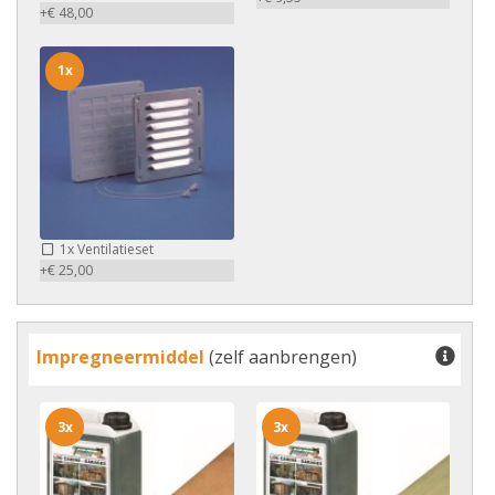
+€ 48,00
1x
1x
Ventilatieset
+€ 25,00
Impregneermiddel
(zelf aanbrengen)
3x
3x