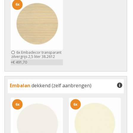
6x
6x
Embadecor transparant
zilvergrijs 2,5 liter 38.2612
+€ 491,70
Embalan
dekkend (zelf aanbrengen)
6x
6x