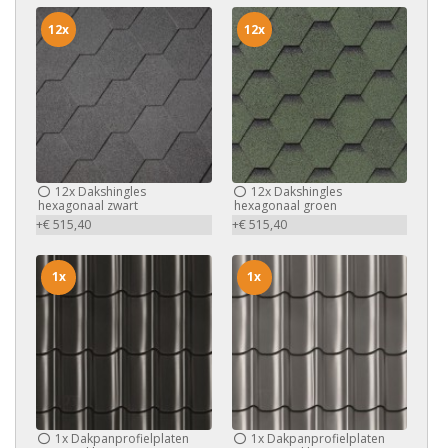
12x
12x
12x
Dakshingles
12x
Dakshingles
hexagonaal zwart
hexagonaal groen
+€ 515,40
+€ 515,40
1x
1x
1x
Dakpanprofielplaten
1x
Dakpanprofielplaten