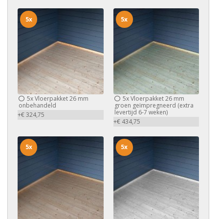
5x
5x
5x
Vloerpakket 26 mm
5x
Vloerpakket 26 mm
onbehandeld
groen geïmpregneerd (extra
levertijd 6-7 weken)
+€ 324,75
+€ 434,75
5x
5x