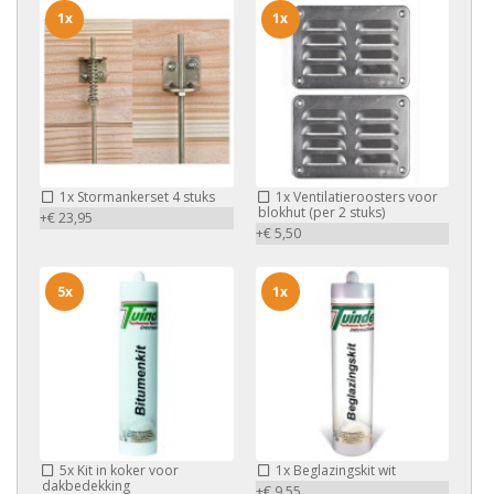
1x
1x
1x
Stormankerset 4 stuks
1x
Ventilatieroosters voor
blokhut (per 2 stuks)
+€ 23,95
+€ 5,50
5x
1x
5x
Kit in koker voor
1x
Beglazingskit wit
dakbedekking
+€ 9,55