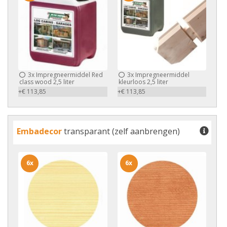
3x
Impregneermiddel Red
3x
Impregneermiddel
class wood 2,5 liter
kleurloos 2,5 liter
+€ 113,85
+€ 113,85
Embadecor
transparant (zelf aanbrengen)
6x
6x