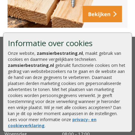
Informatie over cookies
Bezoek onze showroom of neem
contact op voor gratis advies
Onze website,
zamsierbestrating.nl
, maakt gebruik van
cookies en daarmee vergelijkbare technieken.
Zam Sierbestrating & Tuinhout
zamsierbestrating.nl
gebruikt functionele cookies om het
gedrag van websitebezoekers na te gaan en de website aan
Kaapstanderweg 41
de hand van deze gegevens te verbeteren. Daarnaast
8243 RB Lelystad
plaatsen derden marketing cookies om gepersonaliseerde
0320 - 252 811
advertenties te tonen. Met het plaatsen van marketing
info@zamsierbestrating.nl
cookies worden persoonsgegevens verwerkt. Je geeft
toestemming voor deze verwerking wanneer je hieronder
Routebeschrijving
een vinkje plaatst. Wil je niet alle cookies accepteren? Dan
Openingstijden
kan je dit op ieder moment aanpassen in de instellingen.
Lees voor meer informatie onze
privacy- en
Maandag
08:00 - 17:00
cookieverklaring
.
Dinsdag
08:00 - 17:00
Woensdag
08:00 - 17:00