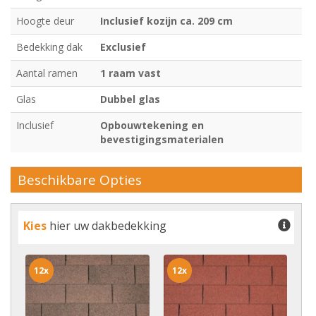
Hoogte deur
Inclusief kozijn ca. 209 cm
Bedekking dak
Exclusief
Aantal ramen
1 raam vast
Glas
Dubbel glas
Inclusief
Opbouwtekening en
bevestigingsmaterialen
Beschikbare Opties
Kies
hier uw dakbedekking
12x
12x