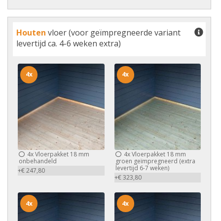
Houten
vloer (voor geïmpregneerde variant
levertijd ca. 4-6 weken extra)
4x
4x
4x
Vloerpakket 18 mm
4x
Vloerpakket 18 mm
onbehandeld
groen geïmpregneerd (extra
levertijd 6-7 weken)
+€ 247,80
+€ 323,80
4x
4x