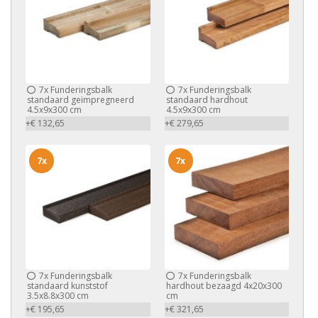
7x
Funderingsbalk
7x
Funderingsbalk
standaard geïmpregneerd
standaard hardhout
4.5x9x300 cm
4.5x9x300 cm
+€ 132,65
+€ 279,65
7x
7x
7x
Funderingsbalk
7x
Funderingsbalk
standaard kunststof
hardhout bezaagd 4x20x300
3.5x8.8x300 cm
cm
+€ 195,65
+€ 321,65