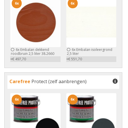
6x
6x
6x
Embalan dekkend
6x
Embalan isoleergrond
roodbruin 2,5 liter 38.2660
2,5 liter
+€ 497,70
+€ 551,70
Carefree
Protect (zelf aanbrengen)
6x
6x