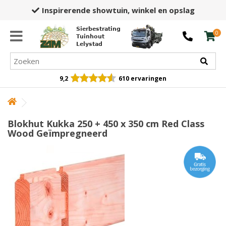
Inspirerende showtuin,
winkel en opslag
Sierbestrating
0
Tuinhout
Lelystad
9,2
610 ervaringen
Blokhut Kukka 250 + 450 x 350 cm Red Class
Wood Geïmpregneerd