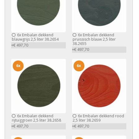
6x
Embalan dekkend
6x
Embalan dekkend
blauwgrijs 2,5 liter 38.2654
pruissisch blauw 2,5 liter
38.2655
+€ 497,70
+€ 497,70
6x
6x
6x
Embalan dekkend
6x
Embalan dekkend rood
rijtuiggroen 2,5 liter 38.2658
2,5 liter 38.2659
+€ 497,70
+€ 497,70