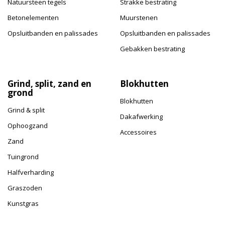
Natuursteen tegels
Strakke bestrating
Betonelementen
Muurstenen
Opsluitbanden en palissades
Opsluitbanden en palissades
Gebakken bestrating
Grind, split, zand en
Blokhutten
grond
Blokhutten
Grind & split
Dakafwerking
Ophoogzand
Accessoires
Zand
Tuingrond
Halfverharding
Graszoden
Kunstgras