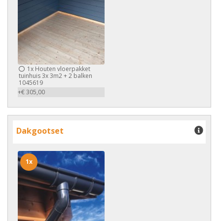
1x
Houten vloerpakket
tuinhuis 3x 3m2 + 2 balken
1045619
+€ 305,00
Dakgootset
1x