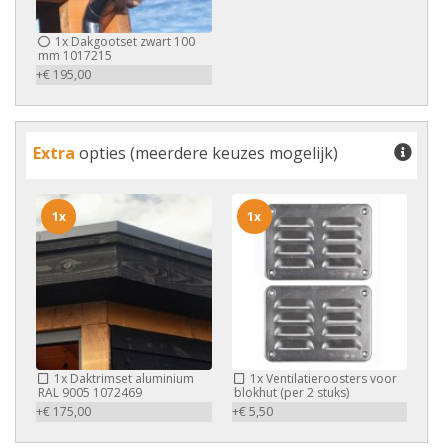
1x
Dakgootset zwart 100
mm 1017215
+€ 195,00
Extra
opties (meerdere keuzes mogelijk)
1x
1x
1x
Daktrimset aluminium
1x
Ventilatieroosters voor
RAL 9005 1072469
blokhut (per 2 stuks)
+€ 175,00
+€ 5,50