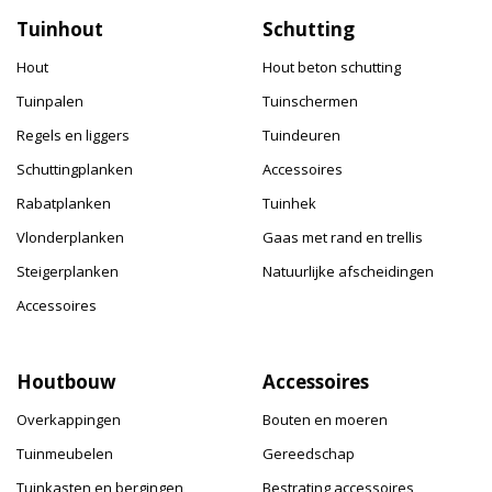
Tuinhout
Schutting
Hout
Hout beton schutting
Tuinpalen
Tuinschermen
Regels en liggers
Tuindeuren
Schuttingplanken
Accessoires
Rabatplanken
Tuinhek
Vlonderplanken
Gaas met rand en trellis
Steigerplanken
Natuurlijke afscheidingen
Accessoires
Houtbouw
Accessoires
Overkappingen
Bouten en moeren
Tuinmeubelen
Gereedschap
Tuinkasten en bergingen
Bestrating accessoires