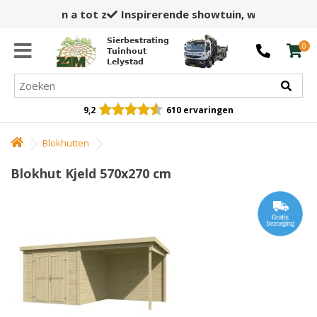
Inspirerende showtuin,
winkel en opslag
Sierbestrating
0
Tuinhout
Lelystad
9,2
610 ervaringen
Blokhutten
Blokhut Kjeld 570x270 cm