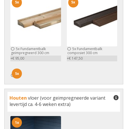
5x
5x
5x
Fundamentbalk
5x
Fundamentbalk
geïmpregneerd 300 cm
composiet 300 cm
+€ 95,00
+€ 147,50
5x
5x
Houten
vloer (voor geïmpregneerde variant
levertijd ca. 4-6 weken extra)
1x