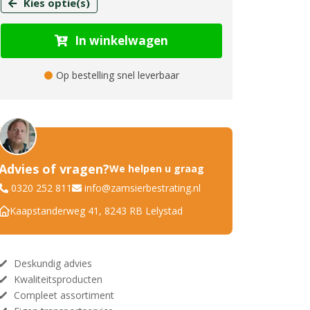
Kies optie(s)
In winkelwagen
Op bestelling snel leverbaar
Advies of vragen?
We helpen u graag
0320 252 811
info@zamsierbestrating.nl
Kaapstanderweg 41, 8243 RB Lelystad
Deskundig advies
Kwaliteitsproducten
Compleet assortiment