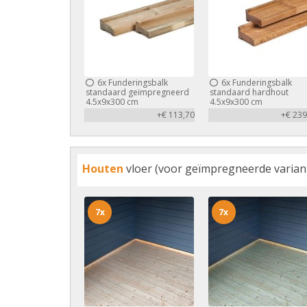
6x
Funderingsbalk
6x
Funderingsbalk
standaard geïmpregneerd
standaard hardhout
4.5x9x300 cm
4.5x9x300 cm
+€ 113,70
+€ 239
Houten
vloer (voor geïmpregneerde variant 
7x
7x