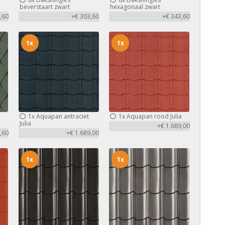
beverstaart zwart
hexagonaal zwart
,60
+€ 303,60
+€ 343,60
1x
1x
1x
Aquapan antraciet
1x
Aquapan rood Julia
Julia
+€ 1.689,00
,60
+€ 1.689,00
1x
1x