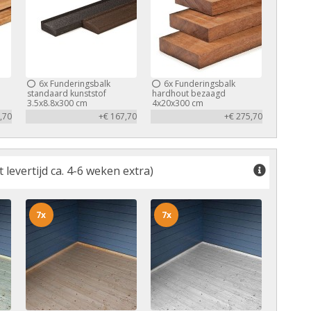
6x
Funderingsbalk
6x
Funderingsbalk
standaard kunststof
hardhout bezaagd
3.5x8.8x300 cm
4x20x300 cm
,70
+€ 167,70
+€ 275,70
levertijd ca. 4-6 weken extra)
7x
7x