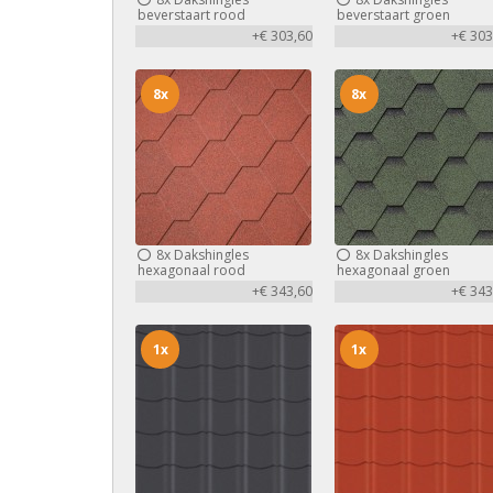
beverstaart rood
beverstaart groen
+€ 303,60
+€ 303
8x
8x
8x
Dakshingles
8x
Dakshingles
hexagonaal rood
hexagonaal groen
+€ 343,60
+€ 343
1x
1x