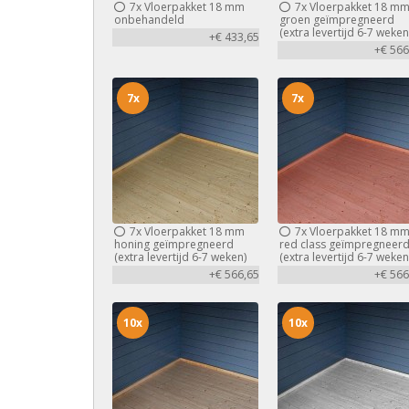
7x
Vloerpakket 18 mm
7x
Vloerpakket 18 m
onbehandeld
groen geïmpregneerd
(extra levertijd 6-7 weken
+€ 433,65
+€ 566
7x
7x
7x
Vloerpakket 18 mm
7x
Vloerpakket 18 m
honing geïmpregneerd
red class geïmpregneer
(extra levertijd 6-7 weken)
(extra levertijd 6-7 weken
+€ 566,65
+€ 566
10x
10x