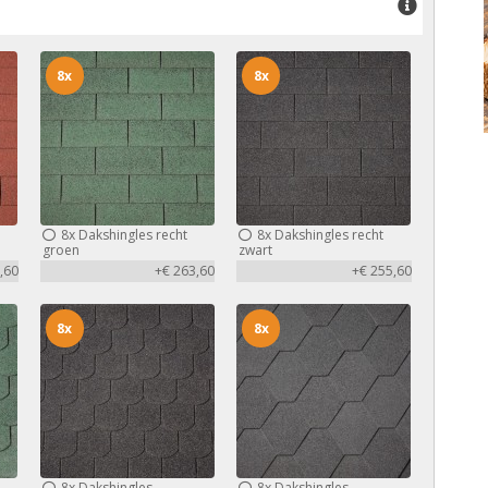
8x
8x
8x
Dakshingles recht
8x
Dakshingles recht
groen
zwart
,60
+€ 263,60
+€ 255,60
8x
8x
8x
Dakshingles
8x
Dakshingles