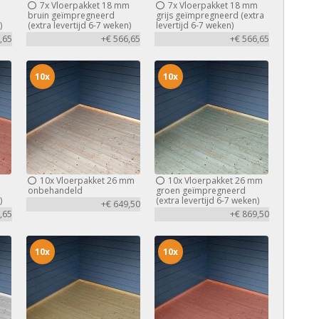
m
7x
Vloerpakket 18 mm
7x
Vloerpakket 18 mm
bruin geïmpregneerd
grijs geïmpregneerd (extra
)
(extra levertijd 6-7 weken)
levertijd 6-7 weken)
,65
+€ 566,65
+€ 566,65
10x
10x
m
10x
Vloerpakket 26 mm
10x
Vloerpakket 26 mm
d
onbehandeld
groen geïmpregneerd
)
(extra levertijd 6-7 weken)
+€ 649,50
,65
+€ 869,50
10x
10x