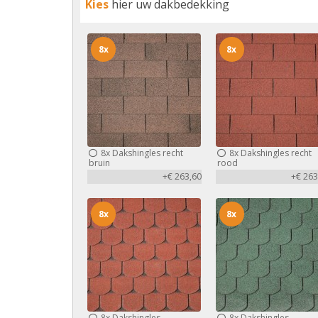
Kies
hier uw dakbedekking
8x
8x
8x
Dakshingles recht
8x
Dakshingles recht
bruin
rood
+€ 263,60
+€ 263
8x
8x
8x
Dakshingles
8x
Dakshingles