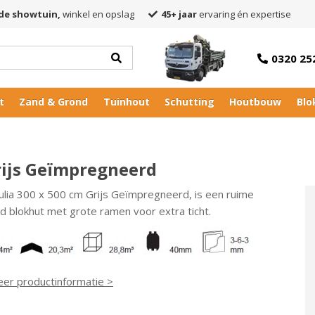
de showtuin,
winkel en opslag
45+ jaar
ervaring én expertise
0320 25
t
Zand & Grond
Tuinhout
Schutting
Houtbouw
Blo
Grijs Geïmpregneerd
Julia 300 x 500 cm Grijs Geïmpregneerd, is een ruime
d blokhut met grote ramen voor extra ticht.
eer productinformatie >