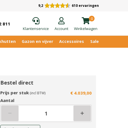
9,2
610 ervaringen
0
2 811
Klantenservice
Account
Winkelwagen
khutten
Gazon en vijver
Accessoires
Sale
Bestel direct
Prijs per stuk
€ 4.039,00
(incl BTW)
Aantal