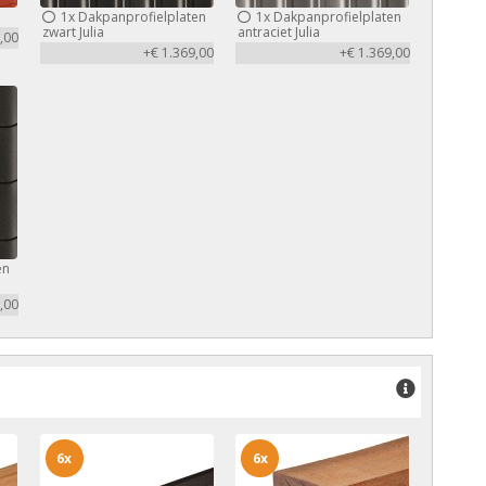
1x
Dakpanprofielplaten
1x
Dakpanprofielplaten
zwart Julia
antraciet Julia
,00
+€ 1.369,00
+€ 1.369,00
en
,00
6x
6x