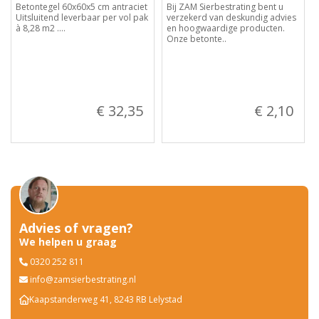
Betontegel 60x60x5 cm antraciet
Bij ZAM Sierbestrating bent u
Uitsluitend leverbaar per vol pak
verzekerd van deskundig advies
à 8,28 m2 ....
en hoogwaardige producten.
Onze betonte..
€ 32,35
€ 2,10
Advies of vragen?
We helpen u graag
0320 252 811
info@zamsierbestrating.nl
Kaapstanderweg 41, 8243 RB Lelystad