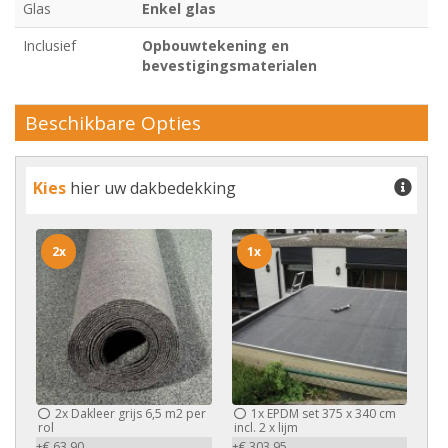
Glas
Enkel glas
Inclusief
Opbouwtekening en
bevestigingsmaterialen
Beschikbare Opties
Kies
hier uw dakbedekking
2x
1x
2x
Dakleer grijs 6,5 m2 per
1x
EPDM set 375 x 340 cm
rol
incl. 2 x lijm
+€ 63,90
+€ 303,95