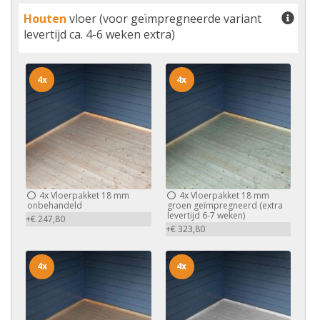
Houten
vloer (voor geïmpregneerde variant
levertijd ca. 4-6 weken extra)
4x
4x
4x
Vloerpakket 18 mm
4x
Vloerpakket 18 mm
onbehandeld
groen geïmpregneerd (extra
levertijd 6-7 weken)
+€ 247,80
+€ 323,80
4x
4x