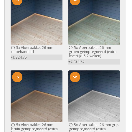
5x
Vloerpakket 26 mm
5x
Vloerpakket 26 mm
onbehandeld
groen geïmpregneerd (extra
levertijd 6-7 weken)
+€ 324,75
+€ 434,75
5x
5x
5x
Vloerpakket 26 mm
5x
Vloerpakket 26 mm grijs
bruin geïmpregneerd (extra
geïmpregneerd (extra