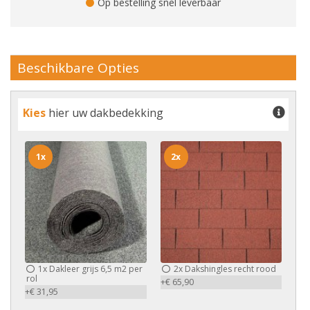
Op bestelling snel leverbaar
Beschikbare Opties
Kies
hier uw dakbedekking
1x
2x
1x
Dakleer grijs 6,5 m2 per
2x
Dakshingles recht rood
rol
+€ 65,90
+€ 31,95