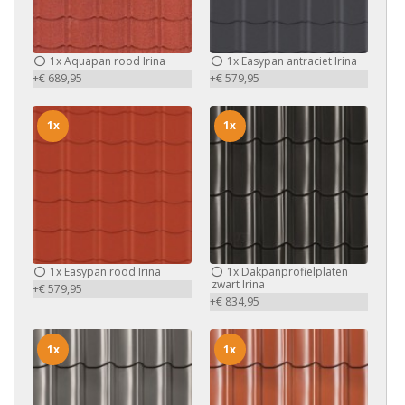
1x
Aquapan rood Irina
1x
Easypan antraciet Irina
+€ 689,95
+€ 579,95
1x
1x
1x
Easypan rood Irina
1x
Dakpanprofielplaten
zwart Irina
+€ 579,95
+€ 834,95
1x
1x