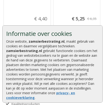
€ 4,40
€ 5,25
€ 6,35
Informatie over cookies
Onze website,
zamsierbestrating.nl
, maakt gebruik van
cookies en daarmee vergelijkbare technieken.
zamsierbestrating.nl
gebruikt functionele cookies om het
gedrag van websitebezoekers na te gaan en de website aan
Advies of vragen?
de hand van deze gegevens te verbeteren. Daarnaast
We helpen u graag
plaatsen derden marketing cookies om gepersonaliseerde
0320 252 811
advertenties te tonen. Met het plaatsen van marketing
cookies worden persoonsgegevens verwerkt. Je geeft
info@zamsierbestrating.nl
toestemming voor deze verwerking wanneer je hieronder
Kaapstanderweg 41, 8243 RB Lelystad
een vinkje plaatst. Wil je niet alle cookies accepteren? Dan
kan je dit op ieder moment aanpassen in de instellingen.
Lees voor meer informatie onze
privacy- en
cookieverklaring
.
Deskundig advies
Kwaliteitsproducten