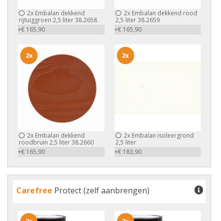
2x
Embalan dekkend
2x
Embalan dekkend rood
rijtuiggroen 2,5 liter 38.2658
2,5 liter 38.2659
+€ 165,90
+€ 165,90
2x
2x
2x
Embalan dekkend
2x
Embalan isoleergrond
roodbruin 2,5 liter 38.2660
2,5 liter
+€ 165,90
+€ 183,90
Carefree
Protect (zelf aanbrengen)