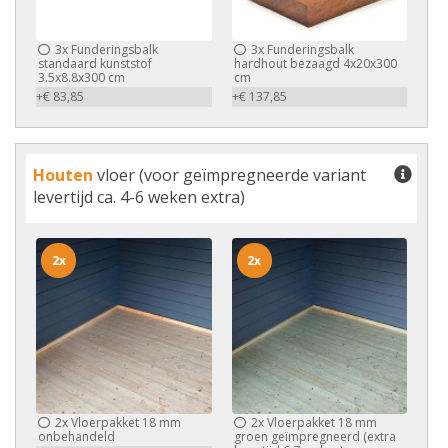
3x
Funderingsbalk
3x
Funderingsbalk
standaard kunststof
hardhout bezaagd 4x20x300
3.5x8.8x300 cm
cm
+€ 83,85
+€ 137,85
Houten
vloer (voor geïmpregneerde variant
levertijd ca. 4-6 weken extra)
2x
2x
2x
Vloerpakket 18 mm
2x
Vloerpakket 18 mm
onbehandeld
groen geïmpregneerd (extra