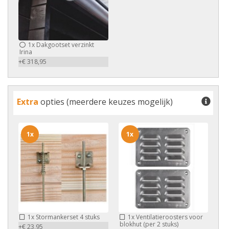
1x
Dakgootset verzinkt
Irina
+€ 318,95
Extra
opties (meerdere keuzes mogelijk)
1x
1x
1x
Stormankerset 4 stuks
1x
Ventilatieroosters voor
blokhut (per 2 stuks)
+€ 23,95