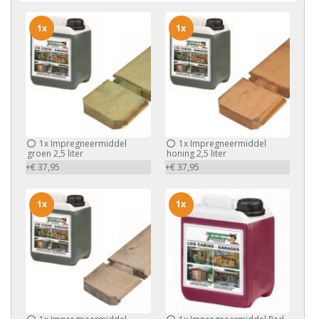
1x
1x
1x
Impregneermiddel
1x
Impregneermiddel
groen 2,5 liter
honing 2,5 liter
+€ 37,95
+€ 37,95
1x
1x