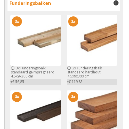
Funderingsbalken
3x
3x
3x
Funderingsbalk
3x
Funderingsbalk
standaard geïmpregneerd
standaard hardhout
4.5x9x300 cm
4.5x9x300 cm
+€ 56,85
+€ 119,85
3x
3x