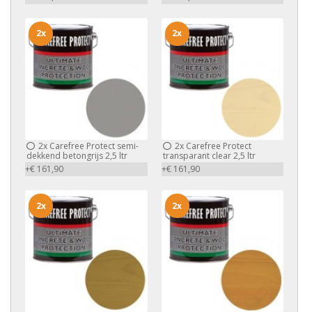
2x
2x
2x
Carefree Protect semi-
2x
Carefree Protect
dekkend betongrijs 2,5 ltr
transparant clear 2,5 ltr
+€ 161,90
+€ 161,90
2x
2x