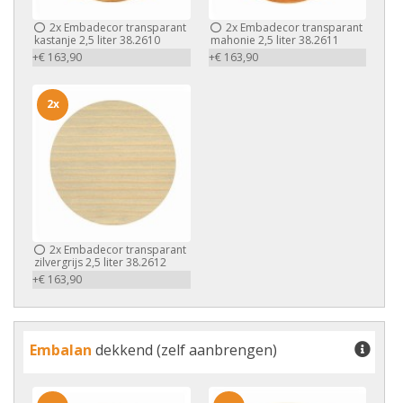
2x
Embadecor transparant
2x
Embadecor transparant
kastanje 2,5 liter 38.2610
mahonie 2,5 liter 38.2611
+€ 163,90
+€ 163,90
2x
2x
Embadecor transparant
zilvergrijs 2,5 liter 38.2612
+€ 163,90
Embalan
dekkend (zelf aanbrengen)