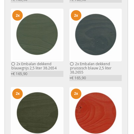
2x
2x
2x
Embalan dekkend
2x
Embalan dekkend
blauwgrijs 2,5 liter 38.2654
pruissisch blauw 2,5 liter
38.2655
+€ 165,90
+€ 165,90
2x
2x