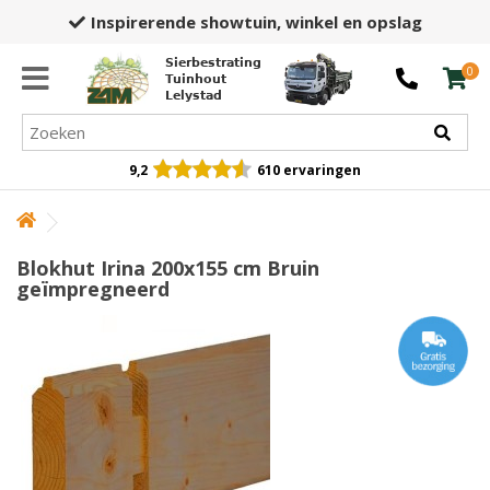
Inspirerende showtuin,
winkel en opslag
Sierbestrating
0
Tuinhout
Lelystad
9,2
610 ervaringen
Blokhut Irina 200x155 cm Bruin
geïmpregneerd