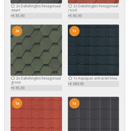
2x
Dakshingles hexagonaal
2x
Dakshingles hexagonaal
zwart
rood
+€ 85,90
+€ 85,90
2x
1x
2x
Dakshingles hexagonaal
1x
Aquapan antraciet Irina
groen
+€ 689,95
+€ 85,90
1x
1x