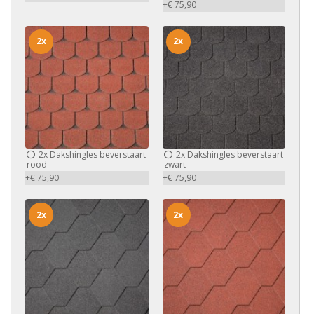
+€ 75,90
2x
2x
2x
Dakshingles beverstaart
2x
Dakshingles beverstaart
rood
zwart
+€ 75,90
+€ 75,90
2x
2x