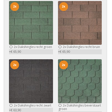
2x
2x
2x
Dakshingles recht groen
2x
Dakshingles recht bruin
+€ 65,90
+€ 65,90
2x
2x
2x
Dakshingles recht zwart
2x
Dakshingles beverstaart
groen
+€ 63,90