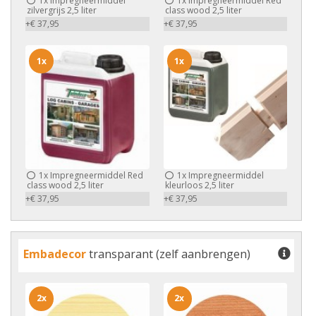
1x
Impregneermiddel
1x
Impregneermiddel Red
zilvergrijs 2,5 liter
class wood 2,5 liter
+€ 37,95
+€ 37,95
1x
1x
1x
Impregneermiddel Red
1x
Impregneermiddel
class wood 2,5 liter
kleurloos 2,5 liter
+€ 37,95
+€ 37,95
Embadecor
transparant (zelf aanbrengen)
2x
2x