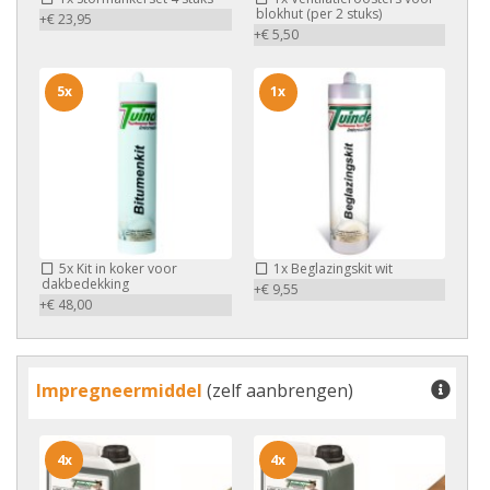
blokhut (per 2 stuks)
+€ 23,95
+€ 5,50
5x
1x
5x
Kit in koker voor
1x
Beglazingskit wit
dakbedekking
+€ 9,55
+€ 48,00
Impregneermiddel
(zelf aanbrengen)
4x
4x