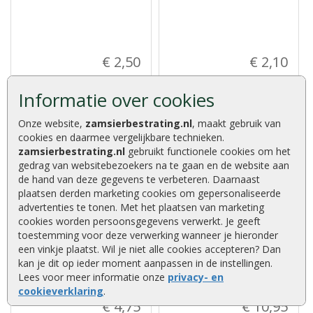
€ 2,50
€ 2,10
Informatie over cookies
Onze website,
zamsierbestrating.nl
, maakt gebruik van
cookies en daarmee vergelijkbare technieken.
zamsierbestrating.nl
gebruikt functionele cookies om het
gedrag van websitebezoekers na te gaan en de website aan
Dakplankspijkers verzonken
Tuinhuisset 1 (800
de hand van deze gegevens te verbeteren. Daarnaast
2,4 x 50 mm zak 200 stuks
dakplankspijkers + 200
plaatsen derden marketing cookies om gepersonaliseerde
asfaltnagels)
Dakplankspijkers verzonken 2,4
advertenties te tonen. Met het plaatsen van marketing
Tuinhuisset 1 (800
x 50 mm zak 200 stuks....
dakplankspijkers + 200
cookies worden persoonsgegevens verwerkt. Je geeft
asfaltnagels)....
toestemming voor deze verwerking wanneer je hieronder
een vinkje plaatst. Wil je niet alle cookies accepteren? Dan
kan je dit op ieder moment aanpassen in de instellingen.
Lees voor meer informatie onze
privacy- en
cookieverklaring
.
€ 4,75
€ 10,95