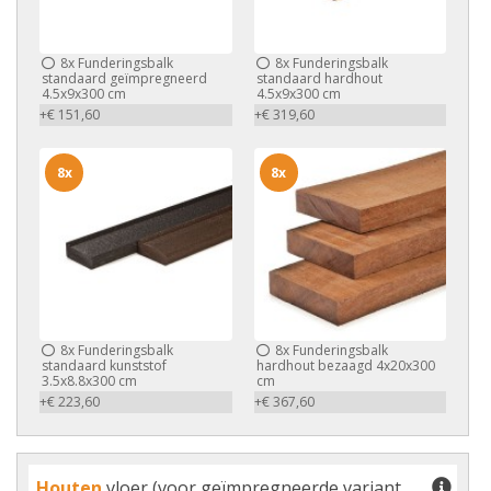
8x
Funderingsbalk
8x
Funderingsbalk
standaard geïmpregneerd
standaard hardhout
4.5x9x300 cm
4.5x9x300 cm
+€ 151,60
+€ 319,60
8x
8x
8x
Funderingsbalk
8x
Funderingsbalk
standaard kunststof
hardhout bezaagd 4x20x300
3.5x8.8x300 cm
cm
+€ 223,60
+€ 367,60
Houten
vloer (voor geïmpregneerde variant