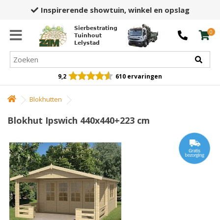
Inspirerende showtuin,
winkel en opslag
Sierbestrating
0
Tuinhout
Lelystad
9,2
610 ervaringen
Blokhutten
Blokhut Ipswich 440x440+223 cm