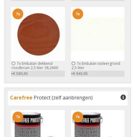
7x
7x
7x
Embalan dekkend
7x
Embalan isoleergrond
roodbruin 2,5 liter 38.2660
2,5 liter
+€ 580,65
+€ 643,65
Carefree
Protect (zelf aanbrengen)
7x
7x