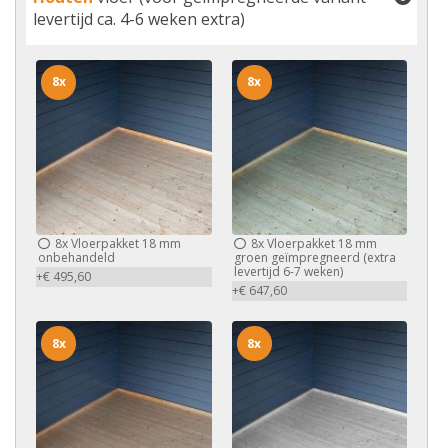
levertijd ca. 4-6 weken extra)
8x
8x
8x
Vloerpakket 18 mm
8x
Vloerpakket 18 mm
onbehandeld
groen geïmpregneerd (extra
levertijd 6-7 weken)
+€ 495,60
+€ 647,60
8x
8x