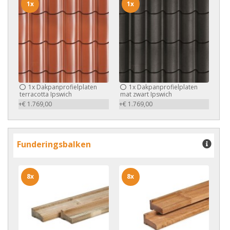
1x
1x
1x
Dakpanprofielplaten
1x
Dakpanprofielplaten
terracotta Ipswich
mat zwart Ipswich
+€ 1.769,00
+€ 1.769,00
Funderingsbalken
8x
8x