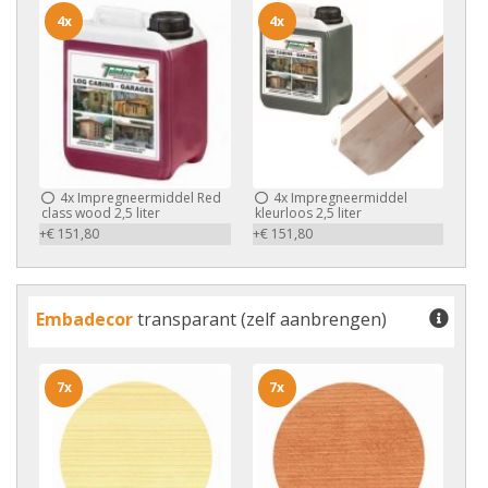
4x
4x
4x
Impregneermiddel Red
4x
Impregneermiddel
class wood 2,5 liter
kleurloos 2,5 liter
+€ 151,80
+€ 151,80
Embadecor
transparant (zelf aanbrengen)
7x
7x