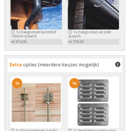
1x
Dakgootset kunststof
1x
Dakgootset verzinkt
100mm Ipswich
Ipswich
+€ 674,95
+€ 709,95
Extra
opties (meerdere keuzes mogelijk)
1x
1x
1x
Stormankerset 4 stuks
1x
Ventilatieroosters voor