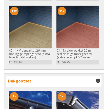
11x
11x
11x
Vloerpakket 26 mm
11x
Vloerpakket 26 mm
honing geïmpregneerd (extra
red class geïmpregneerd
levertijd 6-7 weken)
(extra levertijd 6-7 weken)
+€ 956,45
+€ 956,45
Dakgootset
1x
1x