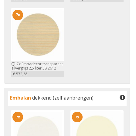
7x
7x
Embadecor transparant
zilvergrijs 2,5 liter 38.2612
+€ 573,65
Embalan
dekkend (zelf aanbrengen)
7x
7x