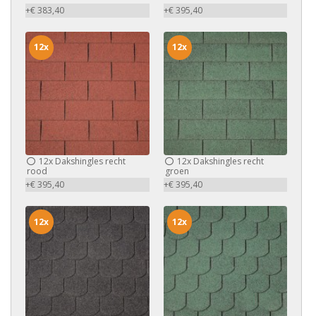
+€ 383,40
+€ 395,40
12x
12x
12x
Dakshingles recht
12x
Dakshingles recht
rood
groen
+€ 395,40
+€ 395,40
12x
12x