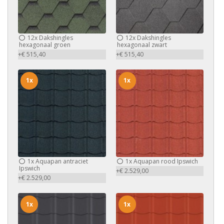
12x
Dakshingles
12x
Dakshingles
hexagonaal groen
hexagonaal zwart
+€ 515,40
+€ 515,40
1x
1x
1x
Aquapan antraciet
1x
Aquapan rood Ipswich
Ipswich
+€ 2.529,00
+€ 2.529,00
1x
1x