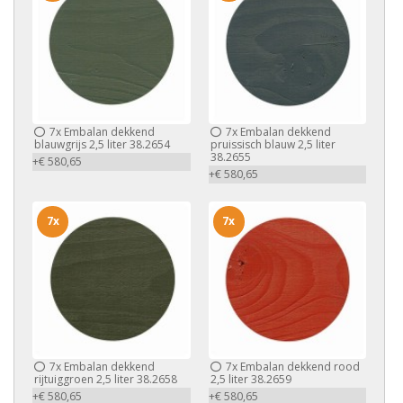
7x
Embalan dekkend
7x
Embalan dekkend
blauwgrijs 2,5 liter 38.2654
pruissisch blauw 2,5 liter
38.2655
+€ 580,65
+€ 580,65
7x
7x
7x
Embalan dekkend
7x
Embalan dekkend rood
rijtuiggroen 2,5 liter 38.2658
2,5 liter 38.2659
+€ 580,65
+€ 580,65