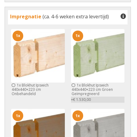
Impregnatie
(ca. 4-6 weken extra levertijd)
1x
1x
1x
Blokhut Ipswich
1x
Blokhut Ipswich
440x440+223 cm
440x440+223 cm Groen
Onbehandeld
Geïmpregneerd
+€ 1.530,00
1x
1x