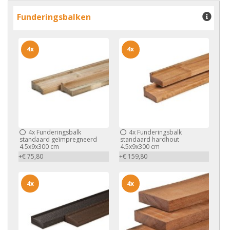
Funderingsbalken
4x
4x
4x
Funderingsbalk
4x
Funderingsbalk
standaard geïmpregneerd
standaard hardhout
4.5x9x300 cm
4.5x9x300 cm
+€ 75,80
+€ 159,80
4x
4x