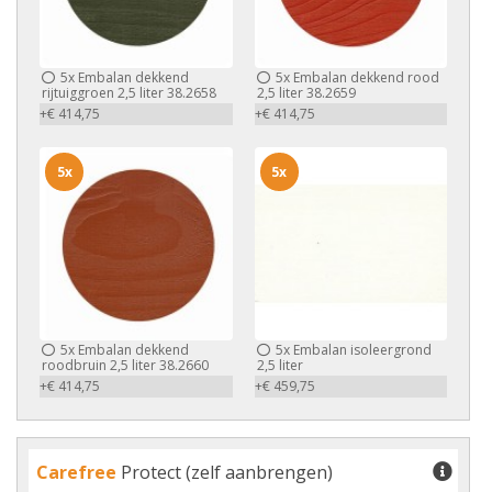
5x
Embalan dekkend
5x
Embalan dekkend rood
rijtuiggroen 2,5 liter 38.2658
2,5 liter 38.2659
+€ 414,75
+€ 414,75
5x
5x
5x
Embalan dekkend
5x
Embalan isoleergrond
roodbruin 2,5 liter 38.2660
2,5 liter
+€ 414,75
+€ 459,75
Carefree
Protect (zelf aanbrengen)