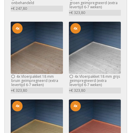
onbehandeld
groen geïmpregneerd (extra
levertijd 6-7 weken)
+€ 247,80
+€ 323,80
4x
4x
4x
Vloerpakket 18 mm
4x
Vloerpakket 18 mm grijs
bruin geïmpregneerd (extra
geïmpregneerd (extra
levertijd 6-7 weken)
levertijd 6-7 weken)
+€ 323,80
+€ 323,80
4x
4x