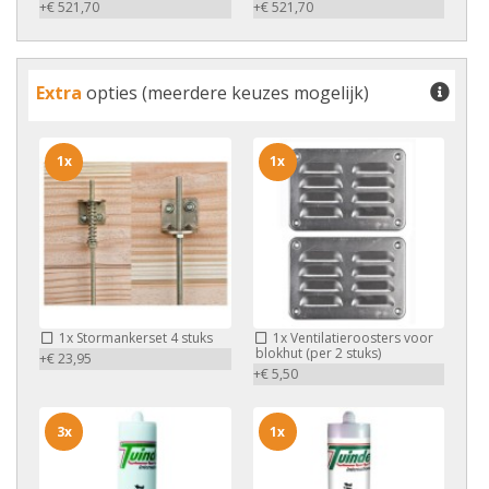
+€ 521,70
+€ 521,70
Extra
opties (meerdere keuzes mogelijk)
1x
1x
1x
Stormankerset 4 stuks
1x
Ventilatieroosters voor
blokhut (per 2 stuks)
+€ 23,95
+€ 5,50
3x
1x