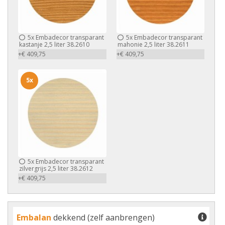
5x
Embadecor transparant
5x
Embadecor transparant
kastanje 2,5 liter 38.2610
mahonie 2,5 liter 38.2611
+€ 409,75
+€ 409,75
5x
5x
Embadecor transparant
zilvergrijs 2,5 liter 38.2612
+€ 409,75
Embalan
dekkend (zelf aanbrengen)