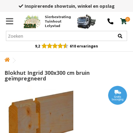
Inspirerende showtuin,
winkel en opslag
Sierbestrating
0
Tuinhout
Lelystad
9,2
610 ervaringen
Blokhut Ingrid 300x300 cm bruin
geïmpregneerd