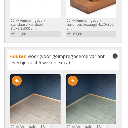
4x
Funderingsbalk
4x
Funderingsbalk
standaard kunststof
hardhout bezaagd 4x20x300
3.5x8.8x300 cm
cm
+€ 111,80
+€ 183,80
Houten
vloer (voor geïmpregneerde variant
levertijd ca. 4-6 weken extra)
4x
4x
4x
Vloerpakket 18 mm
4x
Vloerpakket 18 mm