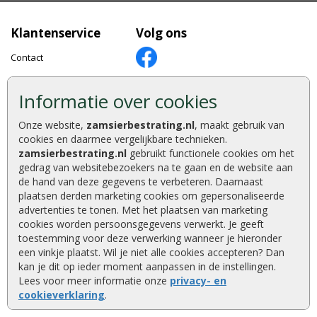
Klantenservice
Volg ons
Contact
Over ZAM
Informatie over cookies
Betaalmethoden
Showtuin en opslag
Vacatures
Onze website,
zamsierbestrating.nl
, maakt gebruik van
cookies en daarmee vergelijkbare technieken.
Bestellen en betalen
zamsierbestrating.nl
gebruikt functionele cookies om het
Keurmerken
Klantbeoordelingen
gedrag van websitebezoekers na te gaan en de website aan
de hand van deze gegevens te verbeteren. Daarnaast
Foto's en voorbeelden
plaatsen derden marketing cookies om gepersonaliseerde
advertenties te tonen. Met het plaatsen van marketing
Tuinaanleg
cookies worden persoonsgegevens verwerkt. Je geeft
Wat u moet weten
toestemming voor deze verwerking wanneer je hieronder
een vinkje plaatst. Wil je niet alle cookies accepteren? Dan
Klachtenprocedure
kan je dit op ieder moment aanpassen in de instellingen.
Algemene voorwaarden
Lees voor meer informatie onze
privacy- en
cookieverklaring
.
Garantie Excluton