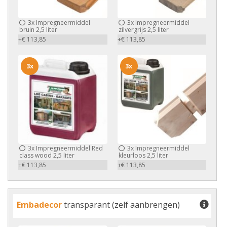
3x
Impregneermiddel
3x
Impregneermiddel
bruin 2,5 liter
zilvergrijs 2,5 liter
+€ 113,85
+€ 113,85
3x
3x
3x
Impregneermiddel Red
3x
Impregneermiddel
class wood 2,5 liter
kleurloos 2,5 liter
+€ 113,85
+€ 113,85
Embadecor
transparant (zelf aanbrengen)