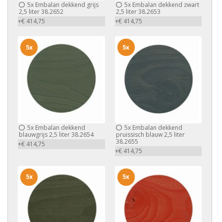
5x
Embalan dekkend grijs
5x
Embalan dekkend zwart
2,5 liter 38.2652
2,5 liter 38.2653
+€ 414,75
+€ 414,75
5x
5x
5x
Embalan dekkend
5x
Embalan dekkend
blauwgrijs 2,5 liter 38.2654
pruissisch blauw 2,5 liter
38.2655
+€ 414,75
+€ 414,75
5x
5x