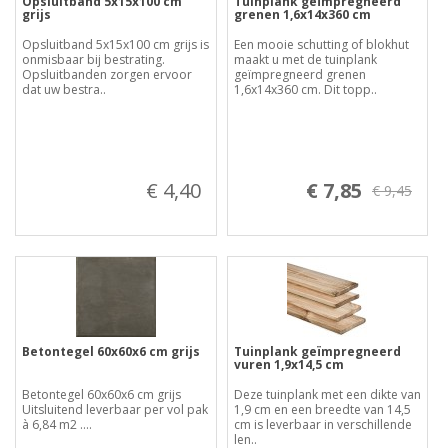
Opsluitband 5x15x100 cm
Tuinplank geïmpregneerd
grijs
grenen 1,6x14x360 cm
Opsluitband 5x15x100 cm grijs is
Een mooie schutting of blokhut
onmisbaar bij bestrating.
maakt u met de tuinplank
Opsluitbanden zorgen ervoor
geïmpregneerd grenen
dat uw bestra..
1,6x14x360 cm. Dit topp..
€ 4,40
€ 7,85
€ 9,45
Betontegel 60x60x6 cm grijs
Tuinplank geïmpregneerd
vuren 1,9x14,5 cm
Betontegel 60x60x6 cm grijs
Deze tuinplank met een dikte van
Uitsluitend leverbaar per vol pak
1,9 cm en een breedte van 14,5
à 6,84 m2 ....
cm is leverbaar in verschillende
len..