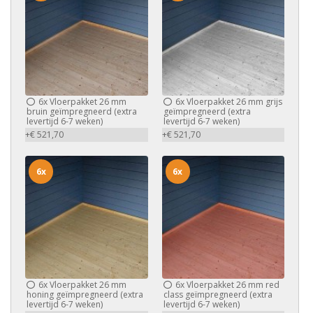
6x
Vloerpakket 26 mm
6x
Vloerpakket 26 mm grijs
bruin geïmpregneerd (extra
geïmpregneerd (extra
levertijd 6-7 weken)
levertijd 6-7 weken)
+€ 521,70
+€ 521,70
6x
6x
6x
Vloerpakket 26 mm
6x
Vloerpakket 26 mm red
honing geïmpregneerd (extra
class geïmpregneerd (extra
levertijd 6-7 weken)
levertijd 6-7 weken)