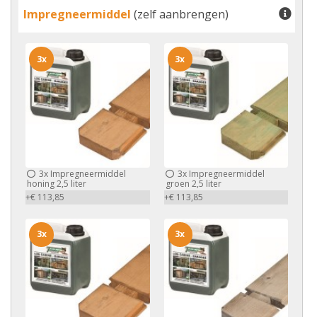
Impregneermiddel
(zelf aanbrengen)
3x
3x
3x
Impregneermiddel
3x
Impregneermiddel
honing 2,5 liter
groen 2,5 liter
+€ 113,85
+€ 113,85
3x
3x