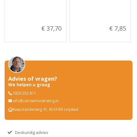
€ 37,70
€ 7,85
Advies of vragen?
We helpen u graag
0320 252 811
info@zamsierbestrating.nl
Kaapstanderweg 41, 8243 RB Lelystad
Deskundig advies