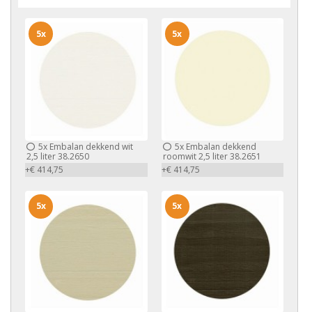
5x
5x
5x
Embalan dekkend wit
5x
Embalan dekkend
2,5 liter 38.2650
roomwit 2,5 liter 38.2651
+€ 414,75
+€ 414,75
5x
5x