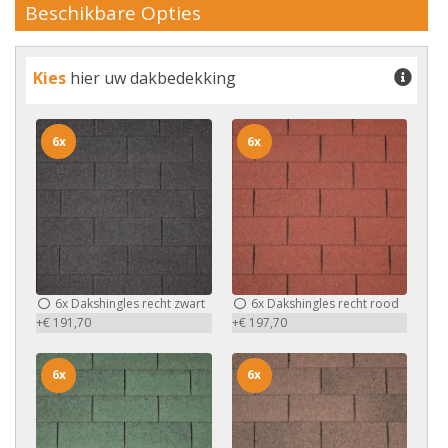
Beschikbare Opties
Kies
hier uw dakbedekking
6x
6x
6x
Dakshingles recht zwart
6x
Dakshingles recht rood
+€ 191,70
+€ 197,70
6x
6x