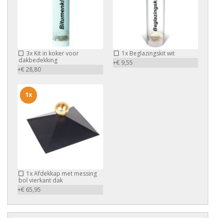
3x
Kit in koker voor
1x
Beglazingskit wit
dakbedekking
+€ 9,55
+€ 28,80
1x
1x
Afdekkap met messing
bol vierkant dak
+€ 65,95