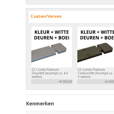
Coaten/Verven
Combi Platinum
Combi Platinum
Grey/Wit (levertijd ca. 4-5
Carbon/Wit (levertijd ca. 
weken)
5 weken)
+€ 930,00
+€ 930
Kenmerken