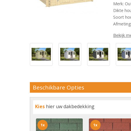
Merk: Ou
Dikte ho
Soort ho
Afmeting
Bekijk m
Beschikbare Opties
Kies
hier uw dakbedekking
1x
1x