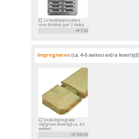
1x
Ventilatieroosters
voor blokhut (per 2 stuks)
+€ 5,50
Impregneren
(ca. 4-6 weken extra levertijd)
Druk-impregnatie
olijfgroen (levertijd ca. 4-5
weken)
+€ 300,00