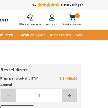
9,2
610 ervaringen
0
2 811
Klantenservice
Account
Winkelwagen
khutten
Gazon en vijver
Accessoires
Sale
Bestel direct
Prijs per stuk
€ 1.449,00
(incl BTW)
Aantal