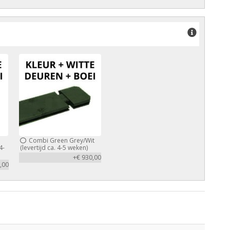
Combi Green Grey/Wit
4-
(levertijd ca. 4-5 weken)
+€ 930,00
,00