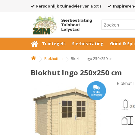
Persoonlijk tuinadvies
van a tot z
Inspireren
Sierbestrating
Tuinhout
Lelystad
Tuintegels
Sierbestrating
Grind & Spli
Blokhutten
Blokhut Ingo 250x250 cm
Blokhut Ingo 250x250 cm
Blokhut