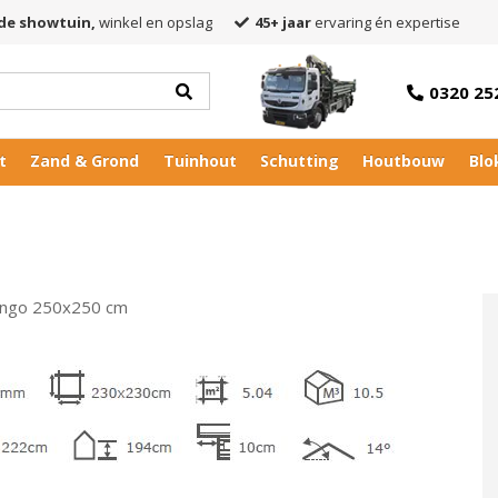
de showtuin,
winkel en opslag
45+ jaar
ervaring én expertise
0320 25
t
Zand & Grond
Tuinhout
Schutting
Houtbouw
Blo
 Ingo 250x250 cm