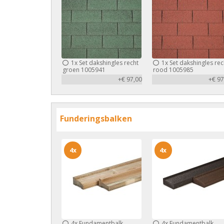
1x
Set dakshingles recht
1x
Set dakshingles rec
groen 1005941
rood 1005985
+€ 97,00
+€ 97
Funderingsbalken
4x
4x
4x
Fundamentbalk
4x
Fundamentbalk