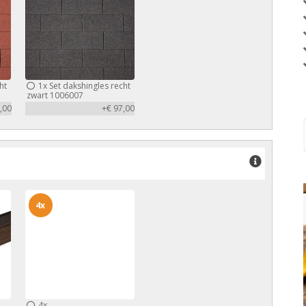
ht
1x
Set dakshingles recht
zwart 1006007
,00
+€ 97,00
4x
4x