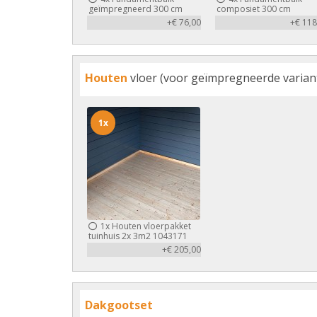
geïmpregneerd 300 cm
composiet 300 cm
+€ 76,00
+€ 118
Houten
vloer (voor geïmpregneerde variant 
1x
1x
Houten vloerpakket
tuinhuis 2x 3m2 1043171
+€ 205,00
Dakgootset