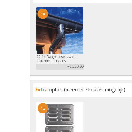
1x
1x
Dakgootset zwart
100 mm 1017218
+€ 229,00
Extra
opties (meerdere keuzes mogelijk)
1x