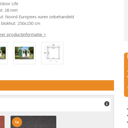
tdoor Life
ut: 28 mm
ut: Noord-Europees vuren onbehandeld
 blokhut: 250x250 cm
eer productinformatie >
1x