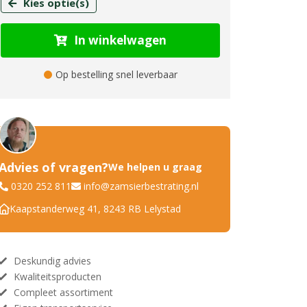
Kies optie(s)
In winkelwagen
Op bestelling snel leverbaar
Advies of vragen?
We helpen u graag
0320 252 811
info@zamsierbestrating.nl
Kaapstanderweg 41, 8243 RB Lelystad
Deskundig advies
Kwaliteitsproducten
Compleet assortiment