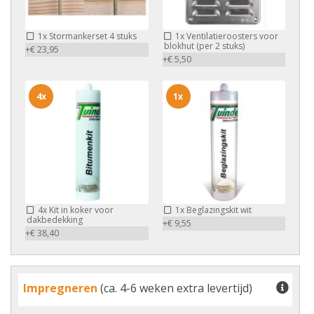
1x
Stormankerset 4 stuks
1x
Ventilatieroosters voor
blokhut (per 2 stuks)
+€ 23,95
+€ 5,50
4x
1x
4x
Kit in koker voor
1x
Beglazingskit wit
dakbedekking
+€ 9,55
+€ 38,40
Impregneren
(ca. 4-6 weken extra levertijd)