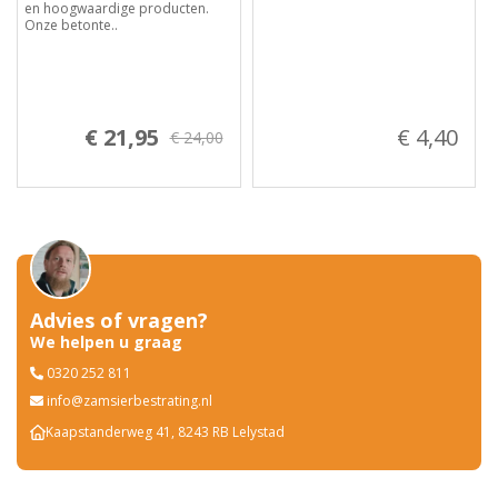
en hoogwaardige producten.
Onze betonte..
€ 21,95
€ 4,40
€ 24,00
Advies of vragen?
We helpen u graag
0320 252 811
info@zamsierbestrating.nl
Kaapstanderweg 41, 8243 RB Lelystad