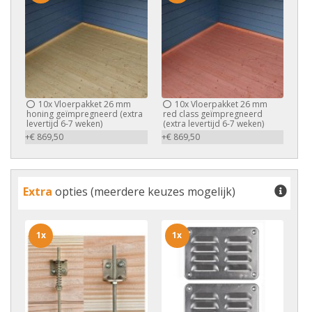
10x
Vloerpakket 26 mm
10x
Vloerpakket 26 mm
honing geïmpregneerd (extra
red class geïmpregneerd
levertijd 6-7 weken)
(extra levertijd 6-7 weken)
+€ 869,50
+€ 869,50
Extra
opties (meerdere keuzes mogelijk)
1x
1x