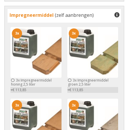
Impregneermiddel
(zelf aanbrengen)
3x
3x
3x
Impregneermiddel
3x
Impregneermiddel
honing 2,5 liter
groen 2,5 liter
+€ 113,85
+€ 113,85
3x
3x