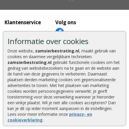
Klantenservice
Volg ons
Contact
Informatie over cookies
Over ZAM
Betaalmethoden
Showtuin en opslag
Onze website,
zamsierbestrating.nl
, maakt gebruik van
cookies en daarmee vergelijkbare technieken.
Vacatures
zamsierbestrating.nl
gebruikt functionele cookies om het
gedrag van websitebezoekers na te gaan en de website aan
Bestellen en betalen
de hand van deze gegevens te verbeteren. Daarnaast
Keurmerken
Klantbeoordelingen
plaatsen derden marketing cookies om gepersonaliseerde
advertenties te tonen. Met het plaatsen van marketing
Foto's en voorbeelden
cookies worden persoonsgegevens verwerkt. Je geeft
Tuinaanleg
toestemming voor deze verwerking wanneer je hieronder
een vinkje plaatst. Wil je niet alle cookies accepteren? Dan
Wat u moet weten
kan je dit op ieder moment aanpassen in de instellingen.
Klachtenprocedure
Lees voor meer informatie onze
privacy- en
cookieverklaring
.
Algemene voorwaarden