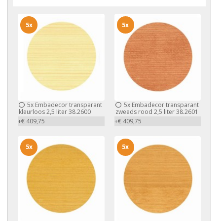
5x
5x
5x
Embadecor transparant
5x
Embadecor transparant
kleurloos 2,5 liter 38.2600
zweeds rood 2,5 liter 38.2601
+€ 409,75
+€ 409,75
5x
5x