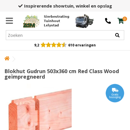
Inspirerende showtuin,
winkel en opslag
Sierbestrating
0
Tuinhout
Lelystad
9,2
610 ervaringen
Blokhut Gudrun 503x360 cm Red Class Wood
geïmpregneerd