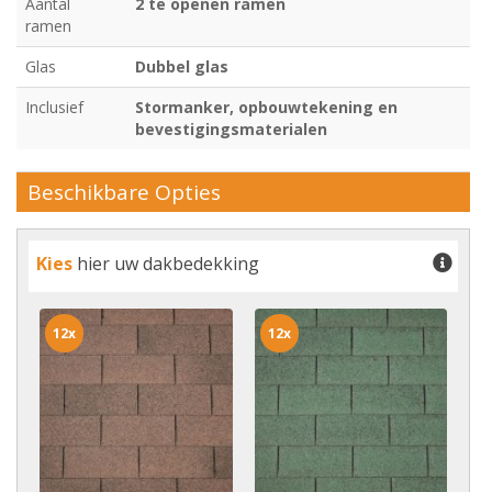
Aantal
2 te openen ramen
ramen
Glas
Dubbel glas
Inclusief
Stormanker, opbouwtekening en
bevestigingsmaterialen
Beschikbare Opties
Kies
hier uw dakbedekking
12x
12x