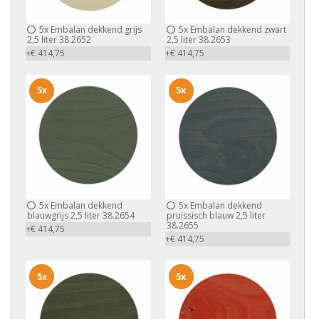
5x
Embalan dekkend grijs
5x
Embalan dekkend zwart
2,5 liter 38.2652
2,5 liter 38.2653
+€ 414,75
+€ 414,75
5x
5x
5x
Embalan dekkend
5x
Embalan dekkend
blauwgrijs 2,5 liter 38.2654
pruissisch blauw 2,5 liter
38.2655
+€ 414,75
+€ 414,75
5x
5x