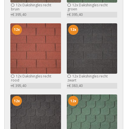
12x
Dakshingles recht
12x
Dakshingles recht
bruin
groen
+€ 395,40
+€ 395,40
12x
12x
12x
Dakshingles recht
12x
Dakshingles recht
rood
zwart
+€ 395,40
+€ 383,40
12x
12x