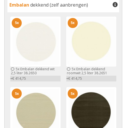
Embalan
dekkend (zelf aanbrengen)
5x
5x
5x
Embalan dekkend wit
5x
Embalan dekkend
2,5 liter 38.2650
roomwit 2,5 liter 38.2651
+€ 414,75
+€ 414,75
5x
5x