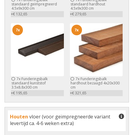
standaard geïmpregneerd
standaard hardhout
4.5x9x300 cm
4.5x9x300 cm
+€ 132,65
+€ 279,65
7x
7x
7x
Funderingsbalk
7x
Funderingsbalk
standaard kunststof
hardhout bezaagd 4x20x300
3.5x8.8x300 cm
cm
+€ 195,65
+€ 321,65
Houten
vloer (voor geïmpregneerde variant
levertijd ca. 4-6 weken extra)