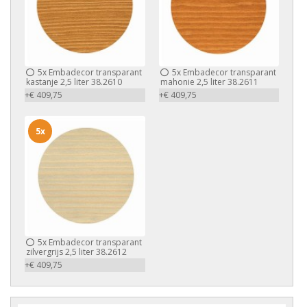
5x
Embadecor transparant
5x
Embadecor transparant
kastanje 2,5 liter 38.2610
mahonie 2,5 liter 38.2611
+€ 409,75
+€ 409,75
5x
5x
Embadecor transparant
zilvergrijs 2,5 liter 38.2612
+€ 409,75