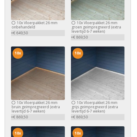
10x
Vloerpakket 26 mm
10x
Vloerpakket 26 mm
onbehandeld
groen geïmpregneerd (extra
levertijd 6-7 weken)
+€ 649,50
+€ 869,50
10x
10x
10x
Vloerpakket 26 mm
10x
Vloerpakket 26 mm
bruin geïmpregneerd (extra
grijs geïmpregneerd (extra
levertijd 6-7 weken)
levertijd 6-7 weken)
+€ 869,50
+€ 869,50
10x
10x