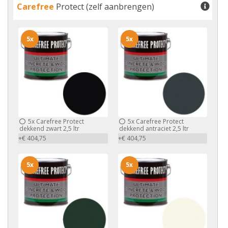
Carefree
Protect (zelf aanbrengen)
5x
5x
5x
Carefree Protect
5x
Carefree Protect
dekkend zwart 2,5 ltr
dekkend antraciet 2,5 ltr
+€ 404,75
+€ 404,75
5x
5x