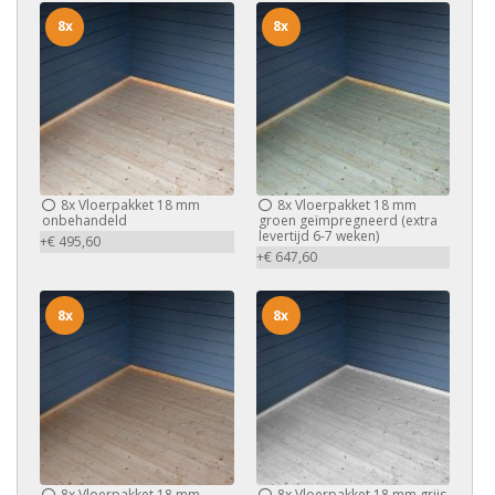
8x
8x
8x
Vloerpakket 18 mm
8x
Vloerpakket 18 mm
onbehandeld
groen geïmpregneerd (extra
levertijd 6-7 weken)
+€ 495,60
+€ 647,60
8x
8x
8x
Vloerpakket 18 mm
8x
Vloerpakket 18 mm grijs