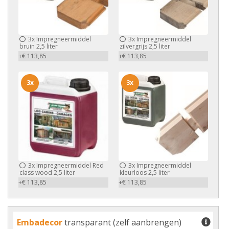
3x
Impregneermiddel
3x
Impregneermiddel
bruin 2,5 liter
zilvergrijs 2,5 liter
+€ 113,85
+€ 113,85
3x
3x
3x
Impregneermiddel Red
3x
Impregneermiddel
class wood 2,5 liter
kleurloos 2,5 liter
+€ 113,85
+€ 113,85
Embadecor
transparant (zelf aanbrengen)