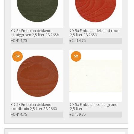
5x
Embalan dekkend
5x
Embalan dekkend rood
rijtuiggroen 2,5 liter 38.2658
2,5 liter 38.2659
+€ 414,75
+€ 414,75
5x
5x
5x
Embalan dekkend
5x
Embalan isoleergrond
roodbruin 2,5 liter 38.2660
2,5 liter
+€ 414,75
+€ 459,75