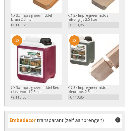
3x
Impregneermiddel
3x
Impregneermiddel
bruin 2,5 liter
zilvergrijs 2,5 liter
+€ 113,85
+€ 113,85
3x
3x
3x
Impregneermiddel Red
3x
Impregneermiddel
class wood 2,5 liter
kleurloos 2,5 liter
+€ 113,85
+€ 113,85
Embadecor
transparant (zelf aanbrengen)