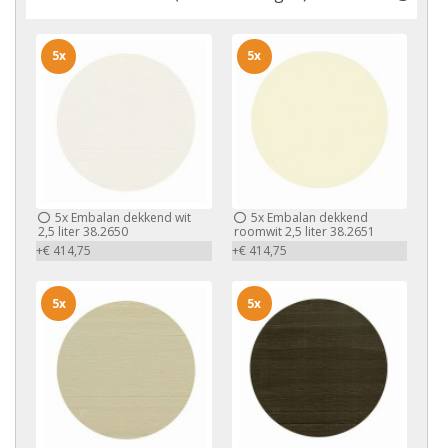
5x
5x
5x
Embalan dekkend wit
5x
Embalan dekkend
2,5 liter 38.2650
roomwit 2,5 liter 38.2651
+€ 414,75
+€ 414,75
5x
5x