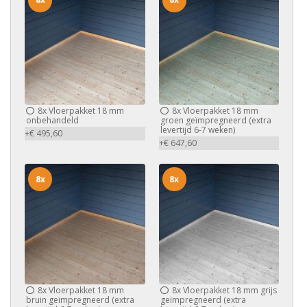
8x
Vloerpakket 18 mm
8x
Vloerpakket 18 mm
onbehandeld
groen geïmpregneerd (extra
levertijd 6-7 weken)
+€ 495,60
+€ 647,60
8x
8x
8x
Vloerpakket 18 mm
8x
Vloerpakket 18 mm grijs
bruin geïmpregneerd (extra
geïmpregneerd (extra