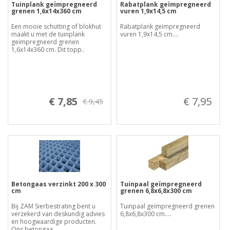
Tuinplank geïmpregneerd
Rabatplank geïmpregneerd
grenen 1,6x14x360 cm
vuren 1,9x14,5 cm
Een mooie schutting of blokhut
Rabatplank geïmpregneerd
maakt u met de tuinplank
vuren 1,9x14,5 cm....
geïmpregneerd grenen
1,6x14x360 cm. Dit topp..
€ 7,85
€ 7,95
€ 9,45
Betongaas verzinkt 200 x 300
Tuinpaal geïmpregneerd
cm
grenen 6,8x6,8x300 cm
Bij ZAM Sierbestrating bent u
Tuinpaal geïmpregneerd grenen
verzekerd van deskundig advies
6,8x6,8x300 cm....
en hoogwaardige producten.
Ons betongaa..