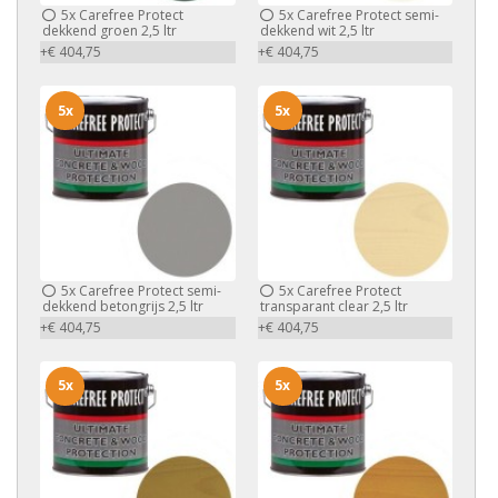
5x
Carefree Protect
5x
Carefree Protect semi-
dekkend groen 2,5 ltr
dekkend wit 2,5 ltr
+€ 404,75
+€ 404,75
5x
5x
5x
Carefree Protect semi-
5x
Carefree Protect
dekkend betongrijs 2,5 ltr
transparant clear 2,5 ltr
+€ 404,75
+€ 404,75
5x
5x