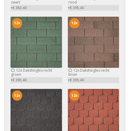
zwart
rood
+€ 383,40
+€ 395,40
12x
12x
12x
Dakshingles recht
12x
Dakshingles recht
groen
bruin
+€ 395,40
+€ 395,40
12x
12x