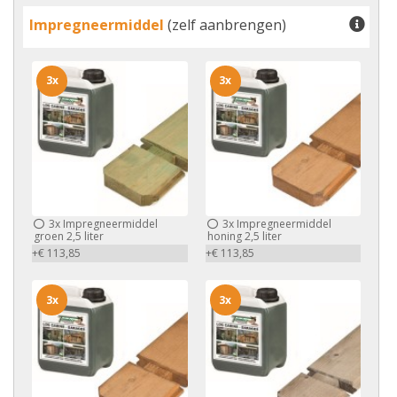
Impregneermiddel
(zelf aanbrengen)
3x
3x
3x
Impregneermiddel
3x
Impregneermiddel
groen 2,5 liter
honing 2,5 liter
+€ 113,85
+€ 113,85
3x
3x