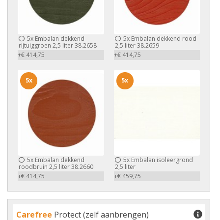
5x
Embalan dekkend
5x
Embalan dekkend rood
rijtuiggroen 2,5 liter 38.2658
2,5 liter 38.2659
+€ 414,75
+€ 414,75
5x
5x
5x
Embalan dekkend
5x
Embalan isoleergrond
roodbruin 2,5 liter 38.2660
2,5 liter
+€ 414,75
+€ 459,75
Carefree
Protect (zelf aanbrengen)