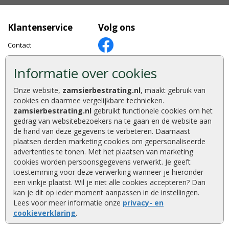
Klantenservice
Volg ons
Contact
Over ZAM
Informatie over cookies
Betaalmethoden
Showtuin en opslag
Onze website,
zamsierbestrating.nl
, maakt gebruik van
Vacatures
cookies en daarmee vergelijkbare technieken.
Bestellen en betalen
zamsierbestrating.nl
gebruikt functionele cookies om het
Keurmerken
gedrag van websitebezoekers na te gaan en de website aan
Klantbeoordelingen
de hand van deze gegevens te verbeteren. Daarnaast
Foto's en voorbeelden
plaatsen derden marketing cookies om gepersonaliseerde
advertenties te tonen. Met het plaatsen van marketing
Tuinaanleg
cookies worden persoonsgegevens verwerkt. Je geeft
toestemming voor deze verwerking wanneer je hieronder
Wat u moet weten
een vinkje plaatst. Wil je niet alle cookies accepteren? Dan
Klachtenprocedure
kan je dit op ieder moment aanpassen in de instellingen.
Lees voor meer informatie onze
privacy- en
Algemene voorwaarden
cookieverklaring
.
Garantie Excluton