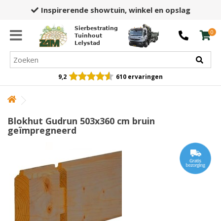
Inspirerende showtuin,
winkel en opslag
Sierbestrating
0
Tuinhout
Lelystad
9,2
610 ervaringen
Blokhut Gudrun 503x360 cm bruin
geïmpregneerd