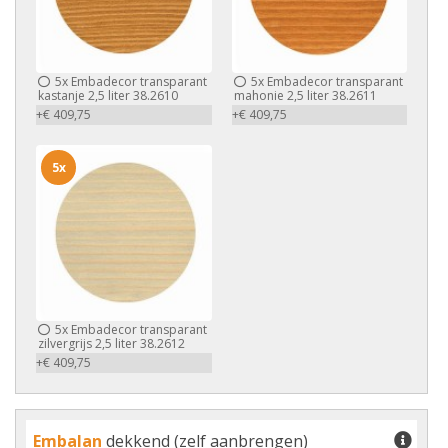
5x
Embadecor transparant
5x
Embadecor transparant
kastanje 2,5 liter 38.2610
mahonie 2,5 liter 38.2611
+€ 409,75
+€ 409,75
5x
5x
Embadecor transparant
zilvergrijs 2,5 liter 38.2612
+€ 409,75
Embalan
dekkend (zelf aanbrengen)