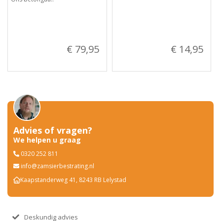
€ 79,95
€ 14,95
Advies of vragen?
We helpen u graag
0320 252 811
info@zamsierbestrating.nl
Kaapstanderweg 41, 8243 RB Lelystad
Deskundig advies