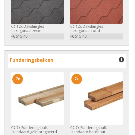
12x
Dakshingles
12x
Dakshingles
hexagonaal zwart
hexagonaal rood
+€ 515,40
+€ 515,40
Funderingsbalken
7x
7x
7x
Funderingsbalk
7x
Funderingsbalk
standaard geïmpregneerd
standaard hardhout