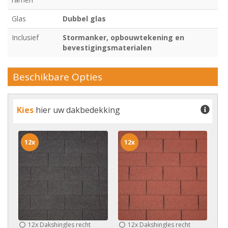
Glas
Dubbel glas
Inclusief
Stormanker, opbouwtekening en
bevestigingsmaterialen
Beschikbare Opties
Kies
hier uw dakbedekking
12x
12x
12x
Dakshingles recht
12x
Dakshingles recht