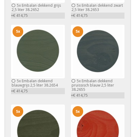
5x
Embalan dekkend grijs
5x
Embalan dekkend zwart
2,5 liter 38.2652
2,5 liter 38.2653
+€ 414,75
+€ 414,75
5x
5x
5x
Embalan dekkend
5x
Embalan dekkend
blauwgrijs 2,5 liter 38.2654
pruissisch blauw 2,5 liter
38.2655
+€ 414,75
+€ 414,75
5x
5x