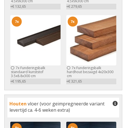
4.5x9x300 cm
4.5x9x300 cm
+€ 132,65
+€ 279,65
7x
7x
7x
Funderingsbalk
7x
Funderingsbalk
standaard kunststof
hardhout bezaagd 4x20x300
3.5x8.8x300 cm
cm
+€ 195,65
+€ 321,65
Houten
vloer (voor geïmpregneerde variant
levertijd ca. 4-6 weken extra)
8x
8x