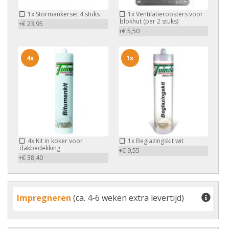
1x
Stormankerset 4 stuks
1x
Ventilatieroosters voor
blokhut (per 2 stuks)
+€ 23,95
+€ 5,50
4x
1x
4x
Kit in koker voor
1x
Beglazingskit wit
dakbedekking
+€ 9,55
+€ 38,40
Impregneren
(ca. 4-6 weken extra levertijd)