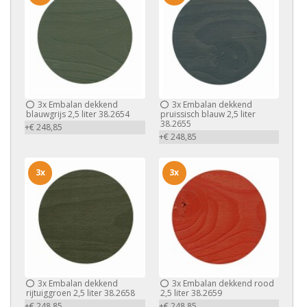
3x
Embalan dekkend
3x
Embalan dekkend
blauwgrijs 2,5 liter 38.2654
pruissisch blauw 2,5 liter
38.2655
+€ 248,85
+€ 248,85
3x
3x
3x
Embalan dekkend
3x
Embalan dekkend rood
rijtuiggroen 2,5 liter 38.2658
2,5 liter 38.2659
+€ 248,85
+€ 248,85