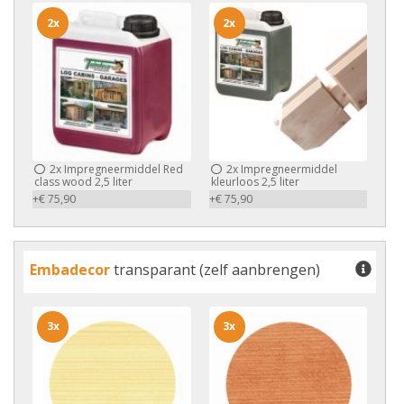
2x
2x
2x
Impregneermiddel Red
2x
Impregneermiddel
class wood 2,5 liter
kleurloos 2,5 liter
+€ 75,90
+€ 75,90
Embadecor
transparant (zelf aanbrengen)
3x
3x