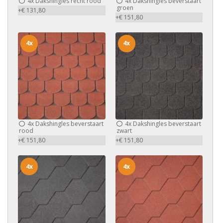
4x
Dakshingles recht rood
4x
Dakshingles beverstaart
groen
+€ 131,80
+€ 151,80
4x
4x
4x
Dakshingles beverstaart
4x
Dakshingles beverstaart
rood
zwart
+€ 151,80
+€ 151,80
4x
4x