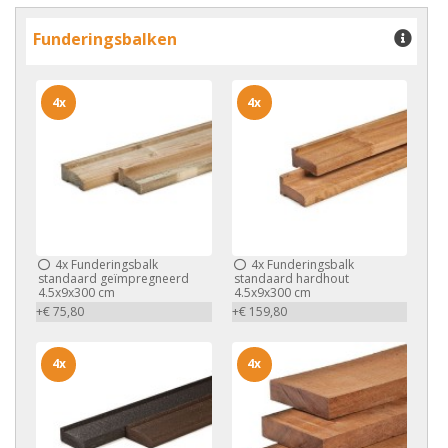
Funderingsbalken
4x
4x
4x
Funderingsbalk
4x
Funderingsbalk
standaard geïmpregneerd
standaard hardhout
4.5x9x300 cm
4.5x9x300 cm
+€ 75,80
+€ 159,80
4x
4x