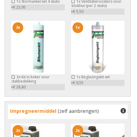
1x
Stormankerset 4 stuks
1x
Ventilatieroosters voor
blokhut (per 2 stuks)
+€ 23,95
+€ 5,50
3x
1x
3x
Kit in koker voor
1x
Beglazingskit wit
dakbedekking
+€ 9,55
+€ 28,80
Impregneermiddel
(zelf aanbrengen)
2x
2x