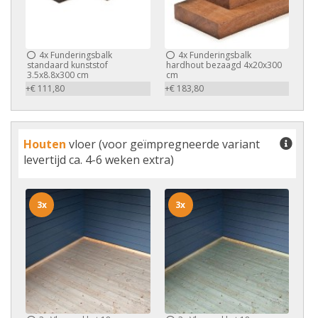
4x
Funderingsbalk
4x
Funderingsbalk
standaard kunststof
hardhout bezaagd 4x20x300
3.5x8.8x300 cm
cm
+€ 111,80
+€ 183,80
Houten
vloer (voor geïmpregneerde variant
levertijd ca. 4-6 weken extra)
3x
3x