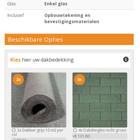
Glas
Enkel glas
Inclusief
Opbouwtekening en
bevestigingsmaterialen
Beschikbare Opties
Kies
hier uw dakbedekking
2x
4x
2x
Dakleer grijs 10 m2 per
4x
Dakshingles recht groen
rol
+€ 131,80