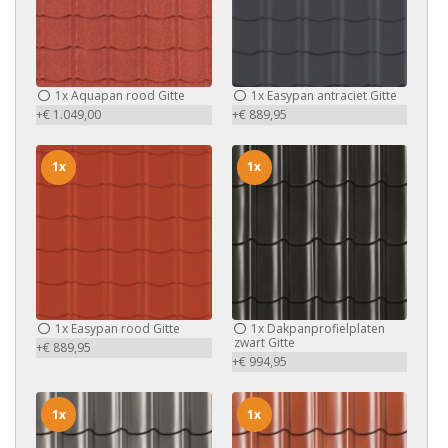
1x
Aquapan rood Gitte
1x
Easypan antraciet Gitte
+€ 1.049,00
+€ 889,95
1x
1x
1x
Easypan rood Gitte
1x
Dakpanprofielplaten
zwart Gitte
+€ 889,95
+€ 994,95
1x
1x