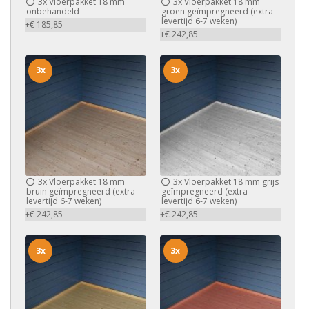
3x
Vloerpakket 18 mm
3x
Vloerpakket 18 mm
onbehandeld
groen geïmpregneerd (extra
levertijd 6-7 weken)
+€ 185,85
+€ 242,85
3x
3x
3x
Vloerpakket 18 mm
3x
Vloerpakket 18 mm grijs
bruin geïmpregneerd (extra
geïmpregneerd (extra
levertijd 6-7 weken)
levertijd 6-7 weken)
+€ 242,85
+€ 242,85
3x
3x