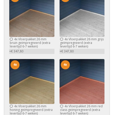
4x
Vloerpakket 26 mm
4x
Vloerpakket 26 mm grijs
bruin geïmpregneerd (extra
geïmpregneerd (extra
levertijd 6-7 weken)
levertijd 6-7 weken)
+€ 347,80
+€ 347,80
4x
4x
4x
Vloerpakket 26 mm
4x
Vloerpakket 26 mm red
honing geïmpregneerd (extra
class geïmpregneerd (extra
levertijd 6-7 weken)
levertijd 6-7 weken)