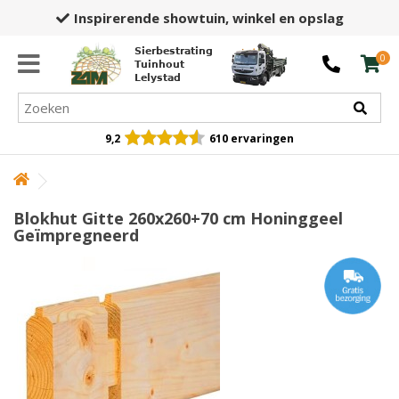
Inspirerende showtuin,
winkel en opslag
Sierbestrating
0
Tuinhout
Lelystad
9,2
610 ervaringen
Blokhut Gitte 260x260+70 cm Honinggeel
Geïmpregneerd