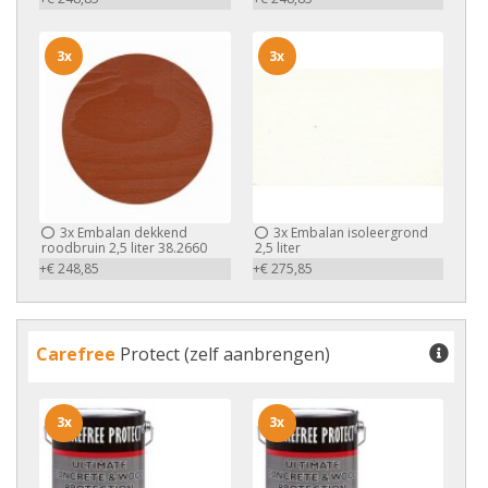
3x
3x
3x
Embalan dekkend
3x
Embalan isoleergrond
roodbruin 2,5 liter 38.2660
2,5 liter
+€ 248,85
+€ 275,85
Carefree
Protect (zelf aanbrengen)
3x
3x