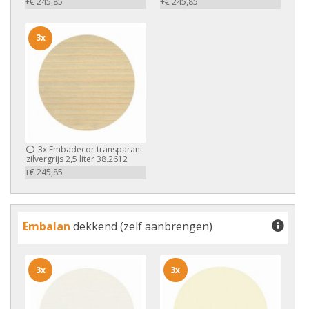
+€ 245,85
+€ 245,85
3x
3x
Embadecor transparant
zilvergrijs 2,5 liter 38.2612
+€ 245,85
Embalan
dekkend (zelf aanbrengen)
3x
3x