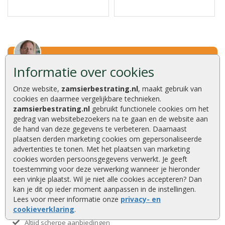
Informatie over cookies
Advies of vragen?
We helpen u graag
Onze website,
zamsierbestrating.nl
, maakt gebruik van
cookies en daarmee vergelijkbare technieken.
0320 252 811
zamsierbestrating.nl
gebruikt functionele cookies om het
info@zamsierbestrating.nl
gedrag van websitebezoekers na te gaan en de website aan
Kaapstanderweg 41, 8243 RB Lelystad
de hand van deze gegevens te verbeteren. Daarnaast
plaatsen derden marketing cookies om gepersonaliseerde
advertenties te tonen. Met het plaatsen van marketing
cookies worden persoonsgegevens verwerkt. Je geeft
Deskundig advies
toestemming voor deze verwerking wanneer je hieronder
Kwaliteitsproducten
een vinkje plaatst. Wil je niet alle cookies accepteren? Dan
Compleet assortiment
kan je dit op ieder moment aanpassen in de instellingen.
Lees voor meer informatie onze
privacy- en
Eigen transportservice
cookieverklaring
.
Ruim 40 jaar een begrip
Altijd scherpe aanbiedingen