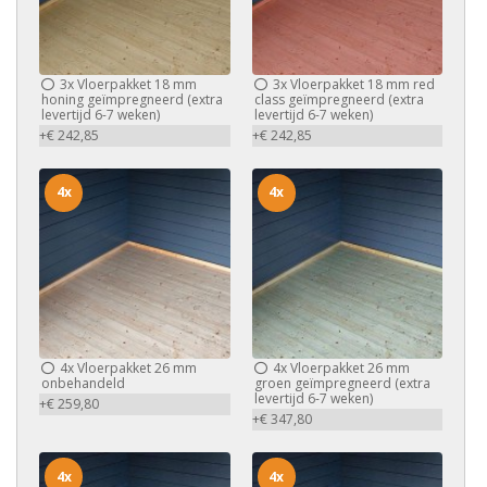
3x
Vloerpakket 18 mm
3x
Vloerpakket 18 mm red
honing geïmpregneerd (extra
class geïmpregneerd (extra
levertijd 6-7 weken)
levertijd 6-7 weken)
+€ 242,85
+€ 242,85
4x
4x
4x
Vloerpakket 26 mm
4x
Vloerpakket 26 mm
onbehandeld
groen geïmpregneerd (extra
levertijd 6-7 weken)
+€ 259,80
+€ 347,80
4x
4x