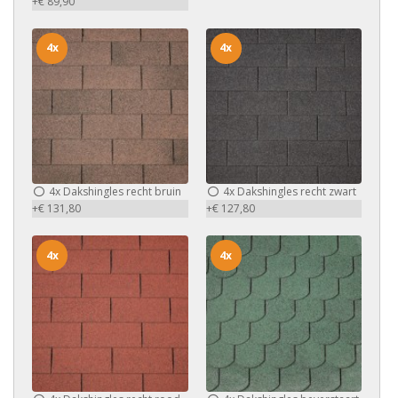
+€ 89,90
4x
4x
4x
Dakshingles recht bruin
4x
Dakshingles recht zwart
+€ 131,80
+€ 127,80
4x
4x