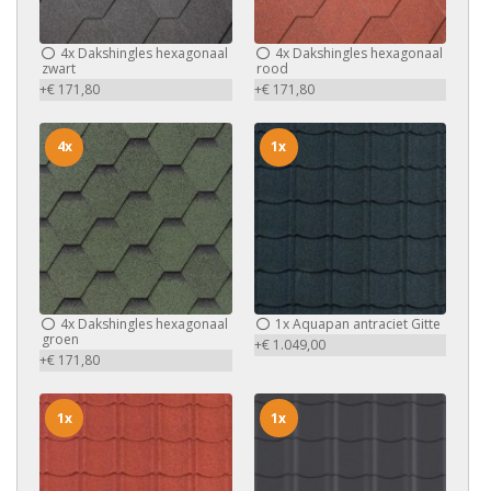
4x
Dakshingles hexagonaal
4x
Dakshingles hexagonaal
zwart
rood
+€ 171,80
+€ 171,80
4x
1x
4x
Dakshingles hexagonaal
1x
Aquapan antraciet Gitte
groen
+€ 1.049,00
+€ 171,80
1x
1x