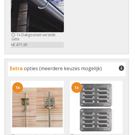
1x
Dakgootset verzinkt
Gitte
+€ 471,95
Extra
opties (meerdere keuzes mogelijk)
1x
1x