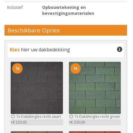
Inclusief
Opbouwtekening en
bevestigingsmaterialen
Beschikbare Opties
Kies
hier uw dakbedekking
7x
7x
7x
Dakshingles recht zwart
7x
Dakshingles recht groen
+€ 223,65
+€ 230,65