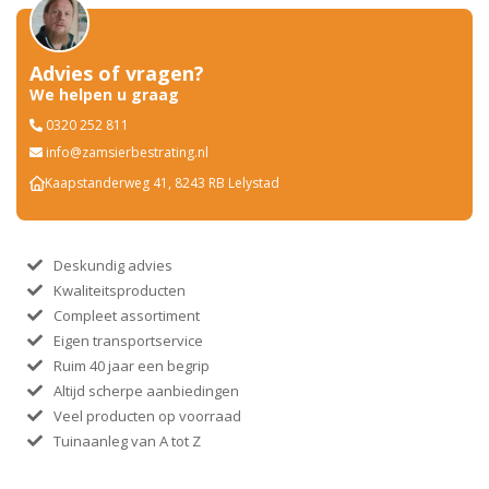
Advies of vragen?
We helpen u graag
0320 252 811
info@zamsierbestrating.nl
Kaapstanderweg 41, 8243 RB Lelystad
Deskundig advies
Kwaliteitsproducten
Compleet assortiment
Eigen transportservice
Ruim 40 jaar een begrip
Altijd scherpe aanbiedingen
Veel producten op voorraad
Tuinaanleg van A tot Z