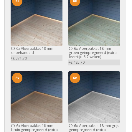
6x
6x
6x
Vloerpakket 18 mm
6x
Vloerpakket 18 mm
onbehandeld
groen geïmpregneerd (extra
levertijd 6-7 weken)
+€ 371,70
+€ 485,70
6x
6x
6x
Vloerpakket 18 mm
6x
Vloerpakket 18 mm grijs
bruin geïmpregneerd (extra
geïmpregneerd (extra