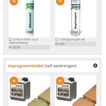
3x
1x
3x
Kit in koker voor
1x
Beglazingskit wit
dakbedekking
+€ 9,55
+€ 28,80
Impregneermiddel
(zelf aanbrengen)
5x
5x