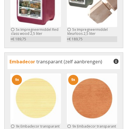
5x
Impregneermiddel Red
5x
Impregneermiddel
class wood 2,5 liter
kleurloos 2,5 liter
+€ 189,75
+€ 189,75
Embadecor
transparant (zelf aanbrengen)
9x
9x
9x
Embadecor transparant
9x
Embadecor transparant