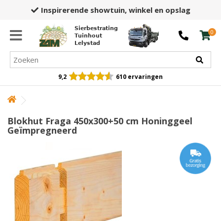
Inspirerende showtuin,
winkel en opslag
Sierbestrating
0
Tuinhout
Lelystad
9,2
610 ervaringen
Blokhut Fraga 450x300+50 cm Honinggeel
Geïmpregneerd