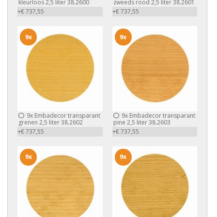
kleurloos 2,5 liter 38.2600
zweeds rood 2,5 liter 38.2601
+€ 737,55
+€ 737,55
9x
9x
9x
Embadecor transparant
9x
Embadecor transparant
grenen 2,5 liter 38.2602
pine 2,5 liter 38.2603
+€ 737,55
+€ 737,55
9x
9x