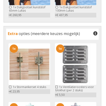
1x
Dakgootset kunststof
1x
Dakgootset kunststof
65mm Lukas
100mm Lukas
+€ 260,95
+€ 437,95
Extra
opties (meerdere keuzes mogelijk)
1x
1x
1x
Stormankerset 4 stuks
1x
Ventilatieroosters voor
blokhut (per 2 stuks)
+€ 23,95
+€ 5,50