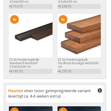
4.5x9x300 cm
4.5x9x300 cm
+€ 113,70
+€ 239,70
6x
6x
6x
Funderingsbalk
6x
Funderingsbalk
standaard kunststof
hardhout bezaagd 4x20x300
3.5x8.8x300 cm
cm
+€ 167,70
+€ 275,70
Houten
vloer (voor geïmpregneerde variant
levertijd ca. 4-6 weken extra)