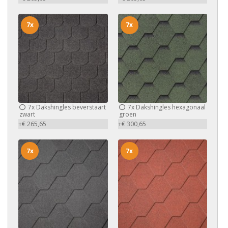
7x
7x
7x
Dakshingles beverstaart
7x
Dakshingles hexagonaal
zwart
groen
+€ 265,65
+€ 300,65
7x
7x