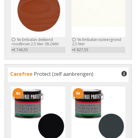
9x
Embalan dekkend
9x
Embalan isoleergrond
roodbruin 2,5 liter 38.2660
2,5 liter
+€ 746,55
+€ 827,55
Carefree
Protect (zelf aanbrengen)
6x
6x