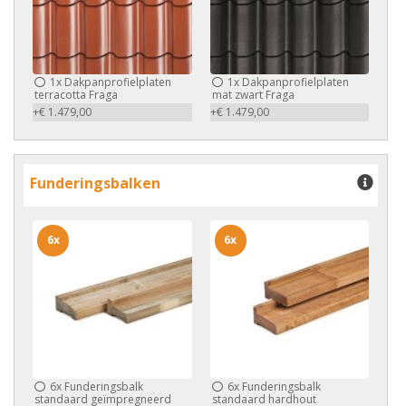
1x
Dakpanprofielplaten
1x
Dakpanprofielplaten
terracotta Fraga
mat zwart Fraga
+€ 1.479,00
+€ 1.479,00
Funderingsbalken
6x
6x
6x
Funderingsbalk
6x
Funderingsbalk
standaard geïmpregneerd
standaard hardhout