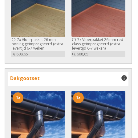
7x
Vloerpakket 26 mm
7x
Vloerpakket 26 mm red
honing geïmpregneerd (extra
class geïmpregneerd (extra
levertijd 6-7 weken)
levertijd 6-7 weken)
+€ 608,65
+€ 608,65
Dakgootset
1x
1x