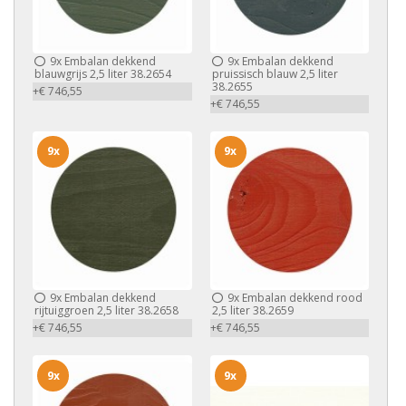
9x
Embalan dekkend
9x
Embalan dekkend
blauwgrijs 2,5 liter 38.2654
pruissisch blauw 2,5 liter
38.2655
+€ 746,55
+€ 746,55
9x
9x
9x
Embalan dekkend
9x
Embalan dekkend rood
rijtuiggroen 2,5 liter 38.2658
2,5 liter 38.2659
+€ 746,55
+€ 746,55
9x
9x