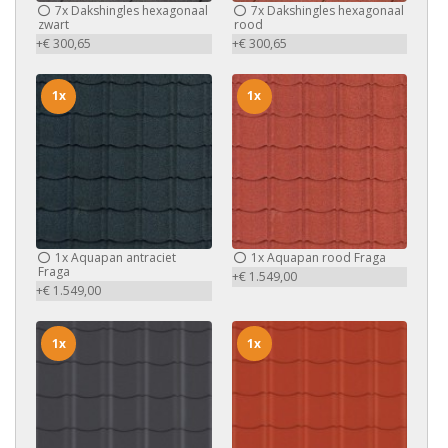
7x
Dakshingles hexagonaal
7x
Dakshingles hexagonaal
zwart
rood
+€ 300,65
+€ 300,65
1x
1x
1x
Aquapan antraciet
1x
Aquapan rood Fraga
Fraga
+€ 1.549,00
+€ 1.549,00
1x
1x