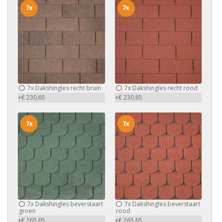
7x
7x
7x
Dakshingles recht bruin
7x
Dakshingles recht rood
+€ 230,65
+€ 230,65
7x
7x
7x
Dakshingles beverstaart
7x
Dakshingles beverstaart
groen
rood
+€ 265,65
+€ 265,65