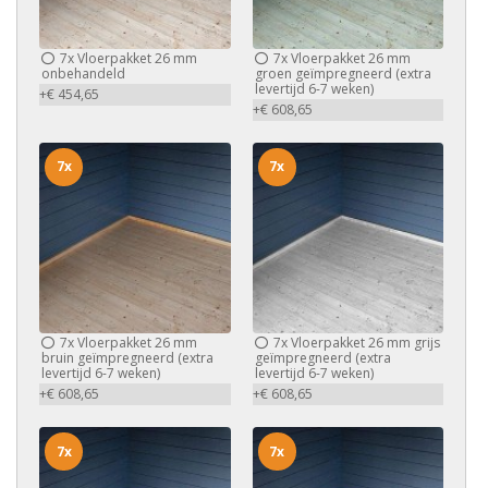
7x
Vloerpakket 26 mm
7x
Vloerpakket 26 mm
onbehandeld
groen geïmpregneerd (extra
levertijd 6-7 weken)
+€ 454,65
+€ 608,65
7x
7x
7x
Vloerpakket 26 mm
7x
Vloerpakket 26 mm grijs
bruin geïmpregneerd (extra
geïmpregneerd (extra
levertijd 6-7 weken)
levertijd 6-7 weken)
+€ 608,65
+€ 608,65
7x
7x