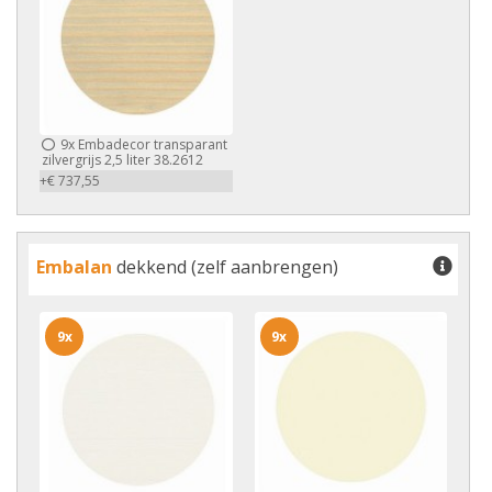
9x
Embadecor transparant
zilvergrijs 2,5 liter 38.2612
+€ 737,55
Embalan
dekkend (zelf aanbrengen)
9x
9x