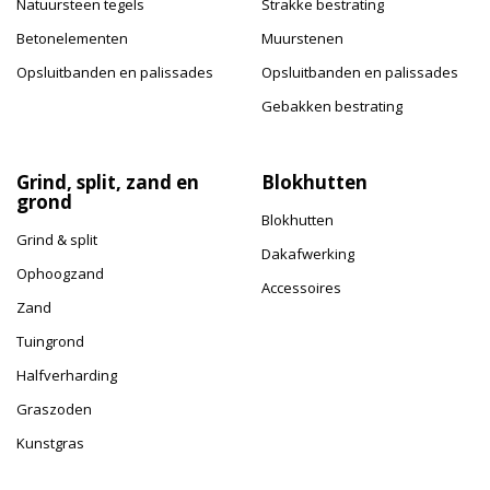
Natuursteen tegels
Strakke bestrating
Betonelementen
Muurstenen
Opsluitbanden en palissades
Opsluitbanden en palissades
Gebakken bestrating
Grind, split, zand en
Blokhutten
grond
Blokhutten
Grind & split
Dakafwerking
Ophoogzand
Accessoires
Zand
Tuingrond
Halfverharding
Graszoden
Kunstgras