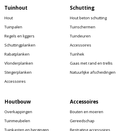
Tuinhout
Schutting
Hout
Hout beton schutting
Tuinpalen
Tuinschermen
Regels en liggers
Tuindeuren
Schuttingplanken
Accessoires
Rabatplanken
Tuinhek
Vlonderplanken
Gaas met rand en trellis
Steigerplanken
Natuurlijke afscheidingen
Accessoires
Houtbouw
Accessoires
Overkappingen
Bouten en moeren
Tuinmeubelen
Gereedschap
Tuinkasten en bergingen
Bestrating accessoires