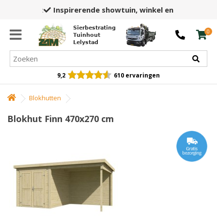
Inspirerende showtuin,
winkel en opslag
Sierbestrating
0
Tuinhout
Lelystad
9,2
610 ervaringen
Blokhutten
Blokhut Finn 470x270 cm