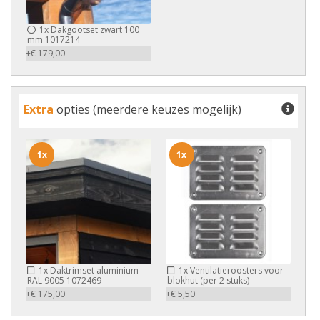
1x
Dakgootset zwart 100
mm 1017214
+€ 179,00
Extra
opties (meerdere keuzes mogelijk)
1x
1x
1x
Daktrimset aluminium
1x
Ventilatieroosters voor
RAL 9005 1072469
blokhut (per 2 stuks)
+€ 175,00
+€ 5,50