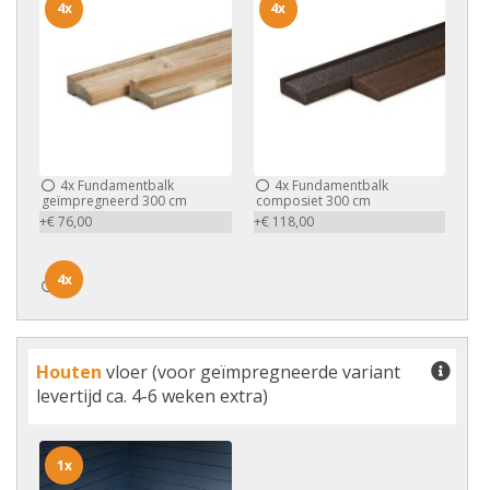
4x
4x
4x
Fundamentbalk
4x
Fundamentbalk
geïmpregneerd 300 cm
composiet 300 cm
+€ 76,00
+€ 118,00
4x
4x
Houten
vloer (voor geïmpregneerde variant
levertijd ca. 4-6 weken extra)
1x