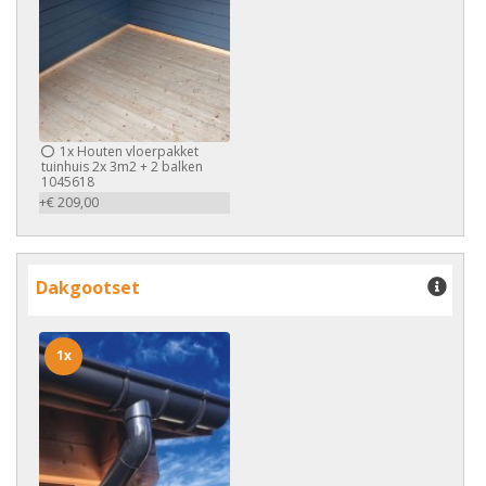
1x
Houten vloerpakket
tuinhuis 2x 3m2 + 2 balken
1045618
+€ 209,00
Dakgootset
1x