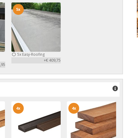
5x
5x
Easy-Roofing
+€ 409,75
,95
4x
4x