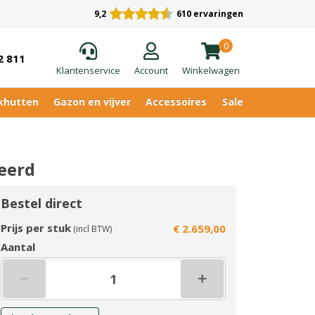
9,2
610 ervaringen
0
2 811
Klantenservice
Account
Winkelwagen
khutten
Gazon en vijver
Accessoires
Sale
eerd
Bestel direct
Prijs per stuk
€ 2.659,00
(incl BTW)
Aantal