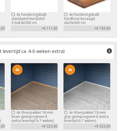
4x
Funderingsbalk
4x
Funderingsbalk
standaard kunststof
hardhout bezaagd
3.5x8.8x300 cm
4x20x300 cm
,80
+€ 111,80
+€ 183,80
levertijd ca. 4-6 weken extra)
4x
4x
m
4x
Vloerpakket 18 mm
4x
Vloerpakket 18 mm
bruin geïmpregneerd
grijs geïmpregneerd (extra
)
(extra levertijd 6-7 weken)
levertijd 6-7 weken)
,80
+€ 323,80
+€ 323,80