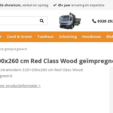
de showtuin,
winkel en opslag
45+ jaar
ervaring én expertise
0320 25
t
Zand & Grond
Tuinhout
Schutting
Houtbouw
Blo
ood geïmpregneerd
00x260 cm Red Class Wood geïmpregn
 Extramodern 320+200x260 cm Red Class Wood
gneerd
eer productinformatie >