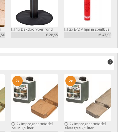
m
1x
Dakdoorvoer rond
2x
EPDM lijm in spuitbus
,50
+€ 28,95
+€ 47,90
2x
2x
2x
Impregneermiddel
2x
Impregneermiddel
bruin 2,5 liter
zilvergrijs 2,5 liter