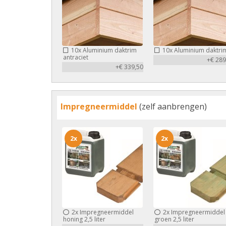
10x
Aluminium daktrim
10x
Aluminium daktri
antraciet
+€ 289
+€ 339,50
Impregneermiddel
(zelf aanbrengen)
2x
2x
2x
Impregneermiddel
2x
Impregneermiddel
honing 2,5 liter
groen 2,5 liter