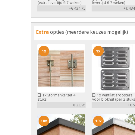
(extra levertijd 6-7 weken)
levertijd 6-7 weken)
+€ 434,75
+€ 434
Extra
opties (meerdere keuzes mogelijk)
1x
1x
1x
Stormankerset 4
1x
Ventilatieroosters
stuks
voor blokhut (per 2 stuks
+€ 23,95
+€ 5
10x
10x