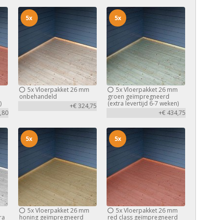
5x
5x
m
5x
Vloerpakket 26 mm
5x
Vloerpakket 26 mm
d
onbehandeld
groen geïmpregneerd
)
(extra levertijd 6-7 weken)
+€ 324,75
,80
+€ 434,75
5x
5x
m
5x
Vloerpakket 26 mm
5x
Vloerpakket 26 mm
ra
honing geïmpregneerd
red class geïmpregneerd