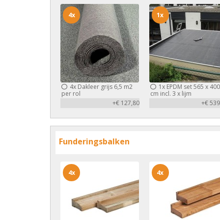
4x
1x
4x
Dakleer grijs 6,5 m2
1x
EPDM set 565 x 400
per rol
cm incl. 3 x lijm
+€ 127,80
+€ 539
Funderingsbalken
4x
4x