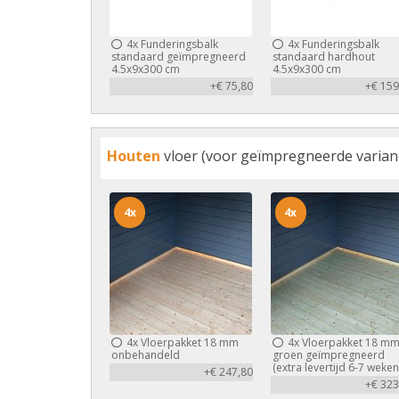
4x
Funderingsbalk
4x
Funderingsbalk
standaard geïmpregneerd
standaard hardhout
4.5x9x300 cm
4.5x9x300 cm
+€ 75,80
+€ 159
Houten
vloer (voor geïmpregneerde variant 
4x
4x
4x
Vloerpakket 18 mm
4x
Vloerpakket 18 m
onbehandeld
groen geïmpregneerd
(extra levertijd 6-7 weken
+€ 247,80
+€ 323