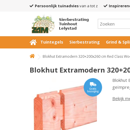
Persoonlijk tuinadvies
van a tot z
Inspireren
Sierbestrating
Tuinhout
Lelystad
Tuintegels
Sierbestrating
Grind & Spli
Blokhut Extramodern 320+200x260 cm Red Class W
Blokhut Extramodern 320+2
Blokhut
geïmpre
Bekijk m