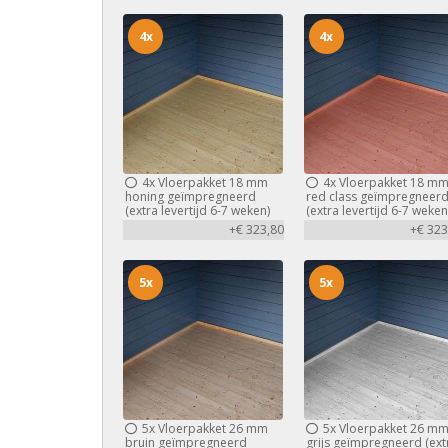
4x
4x
4x
Vloerpakket 18 mm
4x
Vloerpakket 18 m
honing geïmpregneerd
red class geïmpregneer
(extra levertijd 6-7 weken)
(extra levertijd 6-7 weken
+€ 323,80
+€ 323
5x
5x
5x
Vloerpakket 26 mm
5x
Vloerpakket 26 m
bruin geïmpregneerd
grijs geïmpregneerd (ext