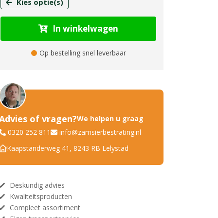
Kies optie(s)
In winkelwagen
Op bestelling snel leverbaar
Advies of vragen?
We helpen u graag
0320 252 811
info@zamsierbestrating.nl
Kaapstanderweg 41, 8243 RB Lelystad
Deskundig advies
Kwaliteitsproducten
Compleet assortiment