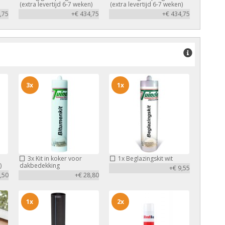
(extra levertijd 6-7 weken)
(extra levertijd 6-7 weken)
,75
+€ 434,75
+€ 434,75
3x
1x
3x
Kit in koker voor
1x
Beglazingskit wit
)
dakbedekking
+€ 9,55
,50
+€ 28,80
1x
2x