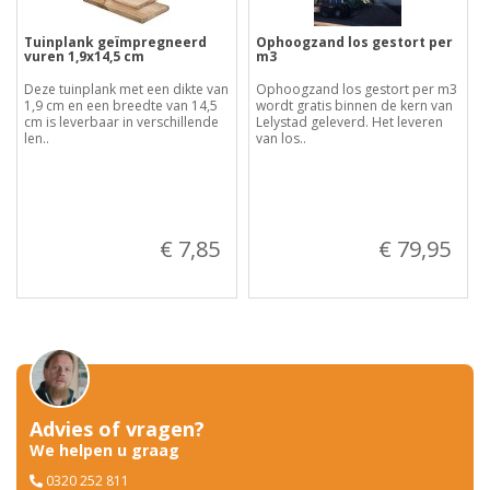
Tuinplank geïmpregneerd
Ophoogzand los gestort per
vuren 1,9x14,5 cm
m3
Deze tuinplank met een dikte van
Ophoogzand los gestort per m3
1,9 cm en een breedte van 14,5
wordt gratis binnen de kern van
cm is leverbaar in verschillende
Lelystad geleverd. Het leveren
len..
van los..
€ 7,85
€ 79,95
Advies of vragen?
We helpen u graag
0320 252 811