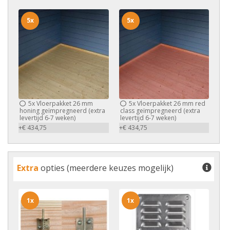
5x
5x
5x
Vloerpakket 26 mm
5x
Vloerpakket 26 mm red
honing geïmpregneerd (extra
class geïmpregneerd (extra
levertijd 6-7 weken)
levertijd 6-7 weken)
+€ 434,75
+€ 434,75
Extra
opties (meerdere keuzes mogelijk)
1x
1x