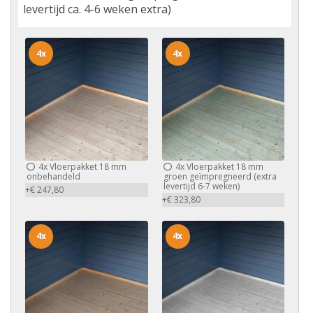
levertijd ca. 4-6 weken extra)
4x
4x
4x
Vloerpakket 18 mm
4x
Vloerpakket 18 mm
onbehandeld
groen geïmpregneerd (extra
levertijd 6-7 weken)
+€ 247,80
+€ 323,80
4x
4x