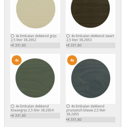
4x
Embalan dekkend grijs
4x
Embalan dekkend zwart
2,5 liter 38.2652
2,5 liter 38.2653
+€ 331,80
+€ 331,80
4x
4x
4x
Embalan dekkend
4x
Embalan dekkend
blauwgrijs 2,5 liter 38.2654
pruissisch blauw 2,5 liter
38.2655
+€ 331,80
+€ 331,80