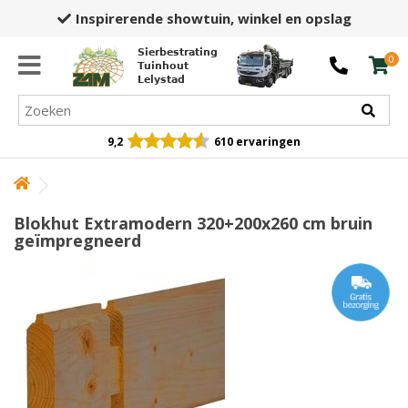
Inspirerende showtuin,
winkel en opslag
Sierbestrating
0
Tuinhout
Lelystad
9,2
610 ervaringen
Blokhut Extramodern 320+200x260 cm bruin
geïmpregneerd