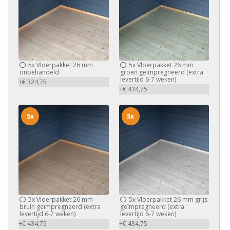
5x
Vloerpakket 26 mm
5x
Vloerpakket 26 mm
onbehandeld
groen geïmpregneerd (extra
levertijd 6-7 weken)
+€ 324,75
+€ 434,75
5x
5x
5x
Vloerpakket 26 mm
5x
Vloerpakket 26 mm grijs
bruin geïmpregneerd (extra
geïmpregneerd (extra
levertijd 6-7 weken)
levertijd 6-7 weken)
+€ 434,75
+€ 434,75