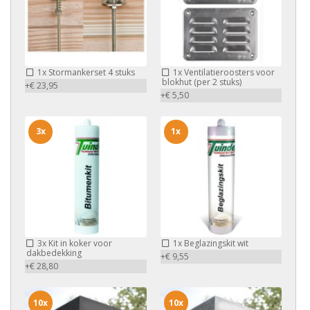
1x
Stormankerset 4 stuks
1x
Ventilatieroosters voor
blokhut (per 2 stuks)
+€ 23,95
+€ 5,50
3x
1x
3x
Kit in koker voor
1x
Beglazingskit wit
dakbedekking
+€ 9,55
+€ 28,80
10x
10x