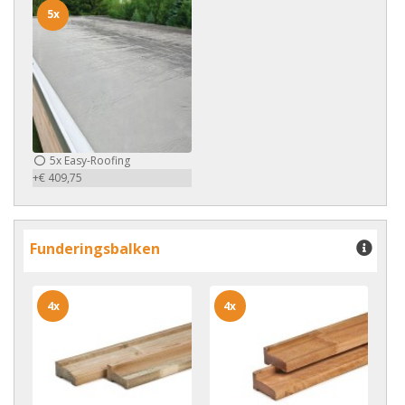
5x
5x
Easy-Roofing
+€ 409,75
Funderingsbalken
4x
4x