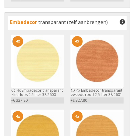
Embadecor
transparant (zelf aanbrengen)
4x
4x
4x
Embadecor transparant
4x
Embadecor transparant
kleurloos 2,5 liter 38.2600
zweeds rood 2,5 liter 38.2601
+€ 327,80
+€ 327,80
4x
4x