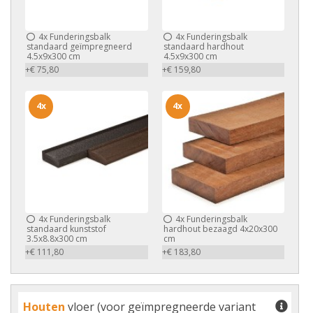
4x
Funderingsbalk
4x
Funderingsbalk
standaard geïmpregneerd
standaard hardhout
4.5x9x300 cm
4.5x9x300 cm
+€ 75,80
+€ 159,80
4x
4x
4x
Funderingsbalk
4x
Funderingsbalk
standaard kunststof
hardhout bezaagd 4x20x300
3.5x8.8x300 cm
cm
+€ 111,80
+€ 183,80
Houten
vloer (voor geïmpregneerde variant