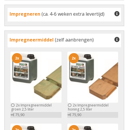
Impregneren
(ca. 4-6 weken extra levertijd)
Impregneermiddel
(zelf aanbrengen)
2x
2x
2x
Impregneermiddel
2x
Impregneermiddel
groen 2,5 liter
honing 2,5 liter
+€ 75,90
+€ 75,90
2x
2x