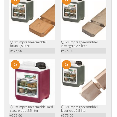
2x
Impregneermiddel
2x
Impregneermiddel
bruin 2,5 liter
zilvergrijs 2,5 liter
+€ 75,90
+€ 75,90
2x
2x
2x
Impregneermiddel Red
2x
Impregneermiddel
class wood 2,5 liter
kleurloos 2,5 liter
+€ 75,90
+€ 75,90