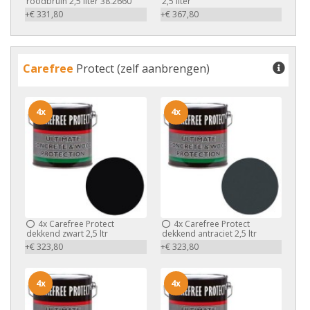
roodbruin 2,5 liter 38.2660
2,5 liter
+€ 331,80
+€ 367,80
Carefree
Protect (zelf aanbrengen)
4x
4x
4x
Carefree Protect
4x
Carefree Protect
dekkend zwart 2,5 ltr
dekkend antraciet 2,5 ltr
+€ 323,80
+€ 323,80
4x
4x