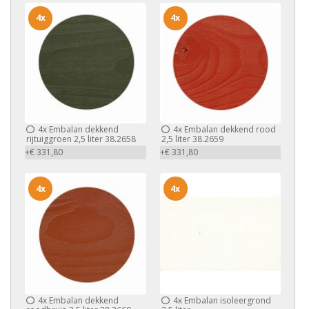
4x
4x
4x
Embalan dekkend
4x
Embalan dekkend rood
rijtuiggroen 2,5 liter 38.2658
2,5 liter 38.2659
+€ 331,80
+€ 331,80
4x
4x
4x
Embalan dekkend
4x
Embalan isoleergrond