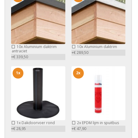
10x
Aluminium daktrim
10x
Aluminium daktrim
antraciet
+€ 289,50
+€ 339,50
1x
2x
1x
Dakdoorvoer rond
2x
EPDM lijm in spuitbus
+€ 28,95
+€ 47,90