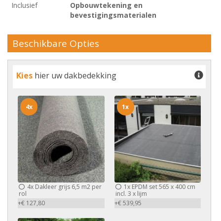
Inclusief
Opbouwtekening en
bevestigingsmaterialen
Beschikbare Opties
Kies
hier uw dakbedekking
4x
1x
4x
Dakleer grijs 6,5 m2 per
1x
EPDM set 565 x 400 cm
rol
incl. 3 x lijm
+€ 127,80
+€ 539,95