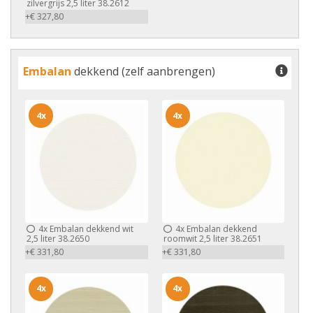
zilvergrijs 2,5 liter 38.2612
+€ 327,80
Embalan
dekkend (zelf aanbrengen)
4x
4x
4x
Embalan dekkend wit
4x
Embalan dekkend
2,5 liter 38.2650
roomwit 2,5 liter 38.2651
+€ 331,80
+€ 331,80
4x
4x