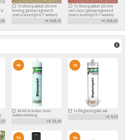
m
7x
Vloerpakket 26 mm
7x
Vloerpakket 26 mm
ra
honing geïmpregneerd
red class geïmpregneerd
(extra levertijd 6-7 weken)
(extra levertijd 6-7 weken)
,65
+€ 608,65
+€ 608,65
4x
1x
4x
Kit in koker voor
1x
Beglazingskit wit
)
dakbedekking
+€ 9,55
,50
+€ 38,40
1x
3x