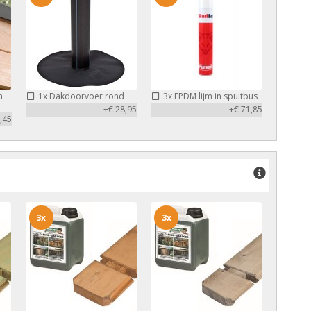
m
1x
Dakdoorvoer rond
3x
EPDM lijm in spuitbus
+€ 28,95
+€ 71,85
,45
3x
3x