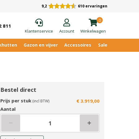
9,2
610 ervaringen
0
2 811
Klantenservice
Account
Winkelwagen
khutten
Gazon en vijver
Accessoires
Sale
Bestel direct
Prijs per stuk
€ 3.919,00
(incl BTW)
Aantal