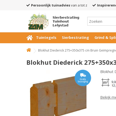
Persoonlijk tuinadvies
van a tot z
Inspireren
Sierbestrating
Tuinhout
Lelystad
Tuintegels
Sierbestrating
Grind & Spli
Blokhut Diederick 275+350x375 cm Bruin Geïmpregn
Blokhut Diederick 275+350x
Blokhut
Bekijk m