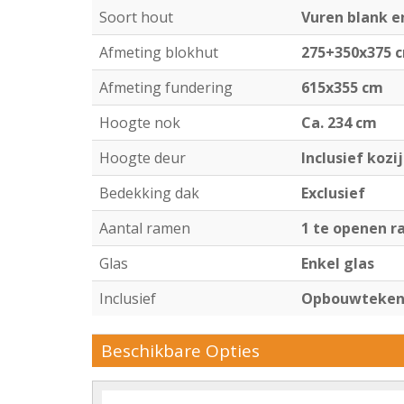
Soort hout
Vuren blank 
Afmeting blokhut
275+350x375 
Afmeting fundering
615x355 cm
Hoogte nok
Ca. 234 cm
Hoogte deur
Inclusief kozi
Bedekking dak
Exclusief
Aantal ramen
1 te openen 
Glas
Enkel glas
Inclusief
Opbouwtekeni
Beschikbare Opties