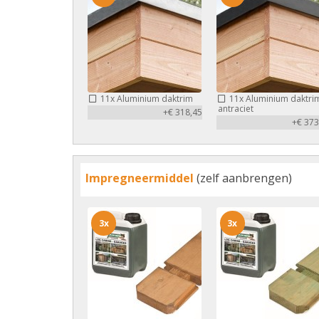
11x
Aluminium daktrim
11x
Aluminium daktri
antraciet
+€ 318,45
+€ 373
Impregneermiddel
(zelf aanbrengen)
3x
3x