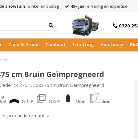
de showtuin,
winkel en opslag
45+ jaar
ervaring én expertise
0320 25
t
Zand & Grond
Tuinhout
Schutting
Houtbouw
Blo
eerd
375 cm Bruin Geïmpregneerd
 Diederick 275+350x375 cm Bruin Geïmpregneerd
eer productinformatie >