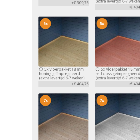
(extra levertijd 6-7 weken
+€ 309,75
+€ 404
5x
5x
5x
Vloerpakket 18 mm
5x
Vloerpakket 18 m
honing geïmpregneerd
red class geïmpregneer
(extra levertijd 6-7 weken)
(extra levertijd 6-7 weken
+€ 404,75
+€ 404
7x
7x