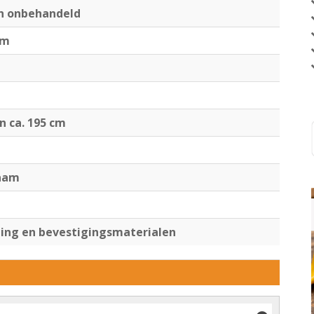
en onbehandeld
cm
jn ca. 195 cm
raam
ng en bevestigingsmaterialen