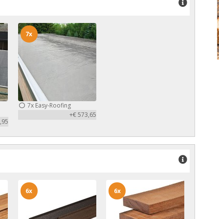
7x
7x
Easy-Roofing
+€ 573,65
,95
6x
6x