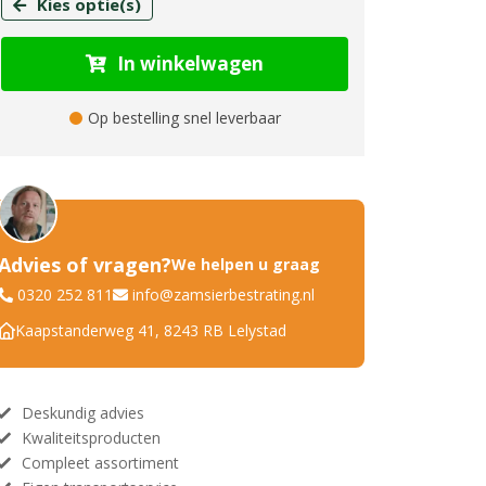
Kies optie(s)
In winkelwagen
Op bestelling snel leverbaar
Advies of vragen?
We helpen u graag
0320 252 811
info@zamsierbestrating.nl
Kaapstanderweg 41, 8243 RB Lelystad
Deskundig advies
Kwaliteitsproducten
Compleet assortiment