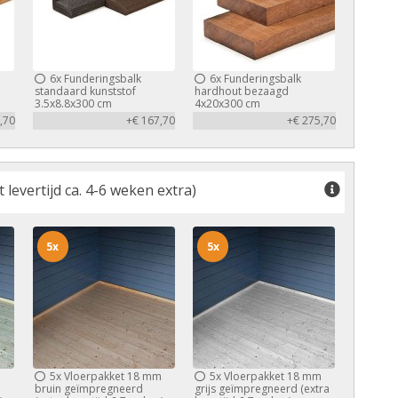
6x
Funderingsbalk
6x
Funderingsbalk
standaard kunststof
hardhout bezaagd
3.5x8.8x300 cm
4x20x300 cm
,70
+€ 167,70
+€ 275,70
levertijd ca. 4-6 weken extra)
5x
5x
m
5x
Vloerpakket 18 mm
5x
Vloerpakket 18 mm
bruin geïmpregneerd
grijs geïmpregneerd (extra