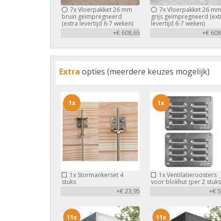
7x
Vloerpakket 26 mm
7x
Vloerpakket 26 m
bruin geïmpregneerd
grijs geïmpregneerd (ext
(extra levertijd 6-7 weken)
levertijd 6-7 weken)
+€ 608,65
+€ 608
Extra
opties (meerdere keuzes mogelijk)
1x
1x
1x
Stormankerset 4
1x
Ventilatieroosters
stuks
voor blokhut (per 2 stuks
+€ 23,95
+€ 5
11x
11x