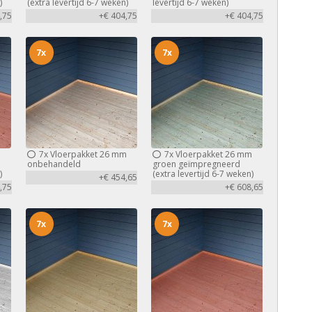
)
(extra levertijd 6-7 weken)
levertijd 6-7 weken)
,75
+€ 404,75
+€ 404,75
7x
7x
m
7x
Vloerpakket 26 mm
7x
Vloerpakket 26 mm
d
onbehandeld
groen geïmpregneerd
)
(extra levertijd 6-7 weken)
+€ 454,65
,75
+€ 608,65
7x
7x