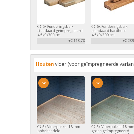
6x
Funderingsbalk
6x
Funderingsbalk
standaard geïmpregneerd
standaard hardhout
4.5x9x300 cm
4.5x9x300 cm
+€ 113,70
+€ 239
Houten
vloer (voor geïmpregneerde variant 
5x
5x
5x
Vloerpakket 18 mm
5x
Vloerpakket 18 m
onbehandeld
groen geïmpregneerd