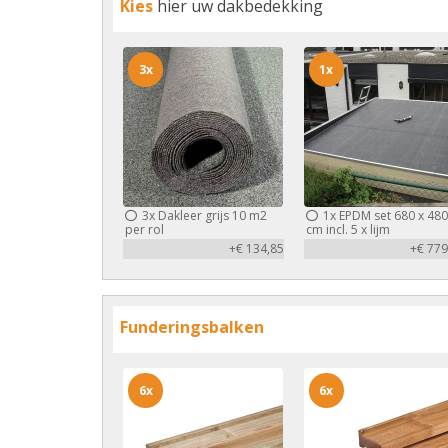
Kies
hier uw dakbedekking
3x
1x
3x
Dakleer grijs 10 m2
1x
EPDM set 680 x 480
per rol
cm incl. 5 x lijm
+€ 134,85
+€ 779
Funderingsbalken
6x
6x