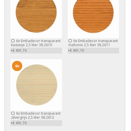
6x
Embadecor transparant
6x
Embadecor transparant
kastanje 2,5 liter 38.2610
mahonie 2,5 liter 38.2611
+€ 491,70
+€ 491,70
6x
6x
Embadecor transparant
zilvergrijs 2,5 liter 38.2612
+€ 491,70