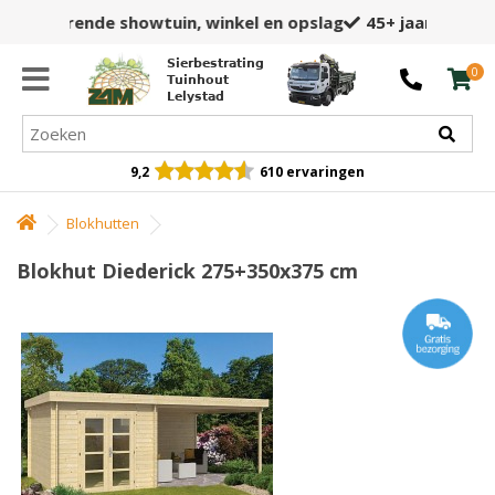
45+ jaar
ervaring én expertise
Sierbestrating
0
Tuinhout
Lelystad
9,2
610 ervaringen
Blokhutten
Blokhut Diederick 275+350x375 cm