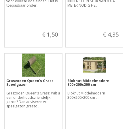
voor diverse doeleinden. Het is
INDIEN U EEN STUK VAN 8 X 4
toepasbaar onder..
METER NODIG HE..
€ 1,50
€ 4,35
Graszoden Queen's Grass
Blokhut Middelmodern
Speelgazon
300+200x200 cm
Graszoden Queen's Grass: Wilt u
Blokhut Middelmodern
een onderhoudsvriendelijk
300+200x200 cm ....
gazon? Dan adviseren wij
speelgazon graszo..