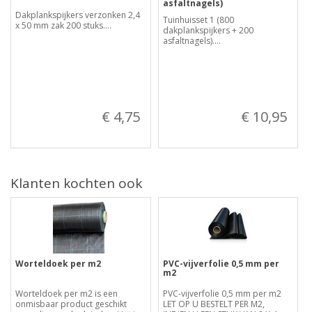
asfaltnagels)
Dakplankspijkers verzonken 2,4
Tuinhuisset 1 (800
x 50 mm zak 200 stuks....
dakplankspijkers + 200
asfaltnagels)....
€ 4,75
€ 10,95
Klanten kochten ook
Worteldoek per m2
PVC-vijverfolie 0,5 mm per
m2
Worteldoek per m2 is een
PVC-vijverfolie 0,5 mm per m2
onmisbaar product geschikt
LET OP U BESTELT PER M2,