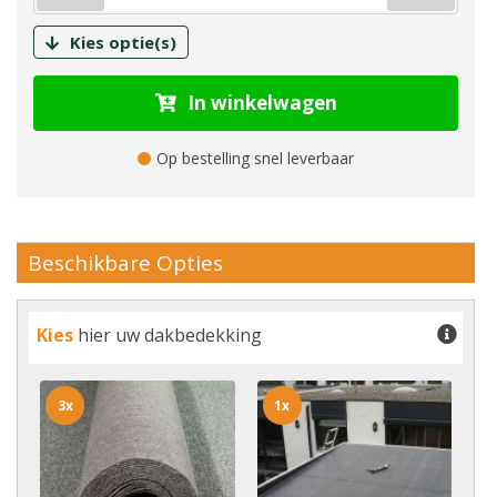
Kies optie(s)
In winkelwagen
Op bestelling snel leverbaar
Beschikbare Opties
Kies
hier uw dakbedekking
3x
1x