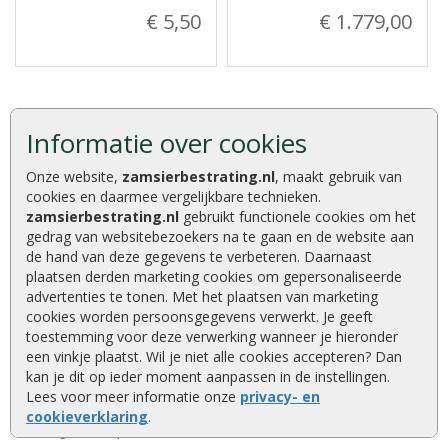
€ 5,50
€ 1.779,00
Informatie over cookies
Onze website,
zamsierbestrating.nl
, maakt gebruik van
Advies of vragen?
cookies en daarmee vergelijkbare technieken.
We helpen u graag
zamsierbestrating.nl
gebruikt functionele cookies om het
0320 252 811
gedrag van websitebezoekers na te gaan en de website aan
de hand van deze gegevens te verbeteren. Daarnaast
info@zamsierbestrating.nl
plaatsen derden marketing cookies om gepersonaliseerde
Kaapstanderweg 41, 8243 RB Lelystad
advertenties te tonen. Met het plaatsen van marketing
cookies worden persoonsgegevens verwerkt. Je geeft
toestemming voor deze verwerking wanneer je hieronder
een vinkje plaatst. Wil je niet alle cookies accepteren? Dan
Deskundig advies
kan je dit op ieder moment aanpassen in de instellingen.
Kwaliteitsproducten
Lees voor meer informatie onze
privacy- en
Compleet assortiment
cookieverklaring
.
Eigen transportservice