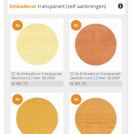
Embadecor
transparant (zelf aanbrengen)
6x
6x
6x
Embadecor transparant
6x
Embadecor transparant
kleurloos 2,5 liter 38.2600
zweeds rood 2,5 liter 38.2601
+€ 491,70
+€ 491,70
6x
6x