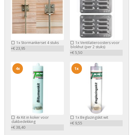
1x
Stormankerset 4 stuks
1x
Ventilatieroosters voor
blokhut (per 2 stuks)
+€ 23,95
+€ 5,50
4x
1x
4x
Kit in koker voor
1x
Beglazingskit wit
dakbedekking
+€ 9,55
+€ 38,40