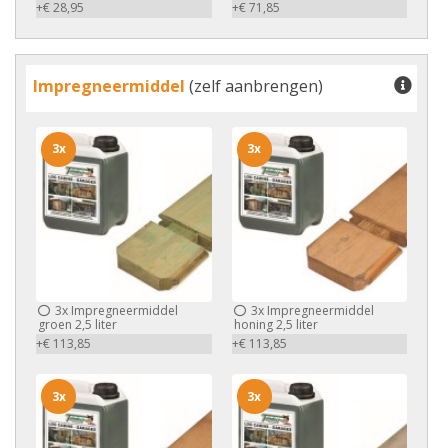
+€ 28,95
+€ 71,85
Impregneermiddel
(zelf aanbrengen)
3x
3x
3x
Impregneermiddel
3x
Impregneermiddel
groen 2,5 liter
honing 2,5 liter
+€ 113,85
+€ 113,85
3x
3x