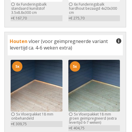
6x
Funderingsbalk
6x
Funderingsbalk
standaard kunststof
hardhout bezaagd 4x20x300
3.5x8.8x300 cm
cm
+€ 167,70
+€ 275,70
Houten
vloer (voor geïmpregneerde variant
levertijd ca. 4-6 weken extra)
5x
5x
5x
Vloerpakket 18 mm
5x
Vloerpakket 18 mm
onbehandeld
groen geïmpregneerd (extra
levertijd 6-7 weken)
+€ 309,75
+€ 404,75