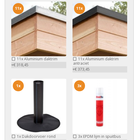
11x
11x
11x
Aluminium daktrim
11x
Aluminium daktrim
antraciet
+€ 318,45
+€ 373,45
1x
3x
1x
Dakdoorvoer rond
3x
EPDM lijm in spuitbus