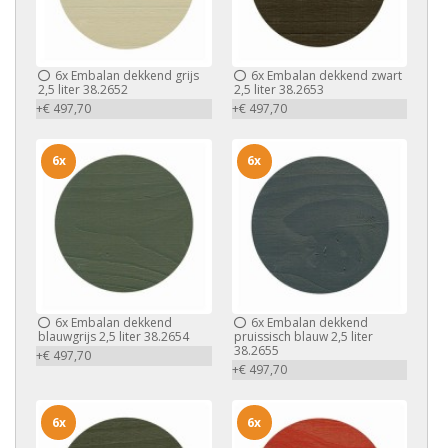
6x
Embalan dekkend grijs
6x
Embalan dekkend zwart
2,5 liter 38.2652
2,5 liter 38.2653
+€ 497,70
+€ 497,70
6x
6x
6x
Embalan dekkend
6x
Embalan dekkend
blauwgrijs 2,5 liter 38.2654
pruissisch blauw 2,5 liter
38.2655
+€ 497,70
+€ 497,70
6x
6x