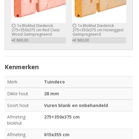
1x
Blokhut Diederick
1x
Blokhut Diederick
275+350x375 cm Red Class
275+350x375 cm Honinggeel
Wood Geïmpregneerd
Geïmpregneerd
+€ 860,00
+€ 860,00
Kenmerken
Merk
Tuindeco
Dikte hout
28 mm
Soort hout
Vuren blank en onbehandeld
Afmeting
275+350x375 cm
blokhut
Afmeting
615x355 cm