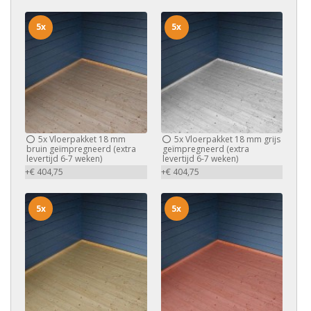
5x
5x
5x
Vloerpakket 18 mm
5x
Vloerpakket 18 mm grijs
bruin geïmpregneerd (extra
geïmpregneerd (extra
levertijd 6-7 weken)
levertijd 6-7 weken)
+€ 404,75
+€ 404,75
5x
5x