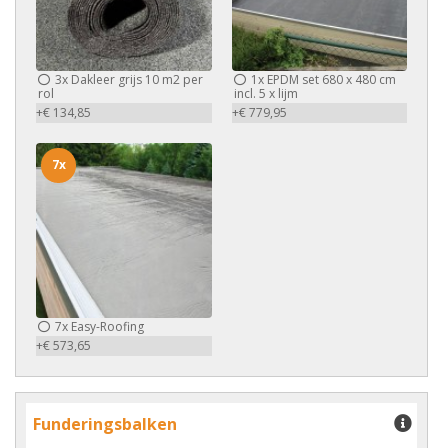
3x
Dakleer grijs 10 m2 per
1x
EPDM set 680 x 480 cm
rol
incl. 5 x lijm
+€ 134,85
+€ 779,95
7x
7x
Easy-Roofing
+€ 573,65
Funderingsbalken