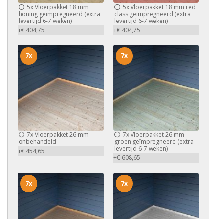
5x
Vloerpakket 18 mm
5x
Vloerpakket 18 mm red
honing geïmpregneerd (extra
class geïmpregneerd (extra
levertijd 6-7 weken)
levertijd 6-7 weken)
+€ 404,75
+€ 404,75
7x
7x
7x
Vloerpakket 26 mm
7x
Vloerpakket 26 mm
onbehandeld
groen geïmpregneerd (extra
levertijd 6-7 weken)
+€ 454,65
+€ 608,65
7x
7x