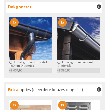
Dakgootset
1x
1x
1x
Dakgootset kunststof
1x
Dakgootset verzinkt
100mm Diederick
Diederick
+€ 407,95
+€ 380,95
Extra
opties (meerdere keuzes mogelijk)
1x
1x