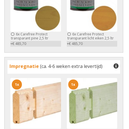
6x
Carefree Protect
6x
Carefree Protect
transparant pine 2,5 ltr
transparant licht eiken 2,5 ltr
+€ 485,70
+€ 485,70
Impregnatie
(ca. 4-6 weken extra levertijd)
1x
1x