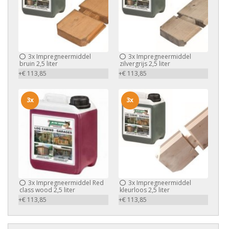
3x
Impregneermiddel
3x
Impregneermiddel
bruin 2,5 liter
zilvergrijs 2,5 liter
+€ 113,85
+€ 113,85
3x
3x
3x
Impregneermiddel Red
3x
Impregneermiddel
class wood 2,5 liter
kleurloos 2,5 liter
+€ 113,85
+€ 113,85