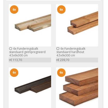
6x
6x
6x
Funderingsbalk
6x
Funderingsbalk
standaard geïmpregneerd
standaard hardhout
4.5x9x300 cm
4.5x9x300 cm
+€ 113,70
+€ 239,70
6x
6x