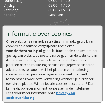
Donderdag
08:00 - 17:00
Vrijdag
08:00 - 17:00
Zaterdag
08.00 - 15.00
Zondag
Gesloten
Informatie over cookies
Onze website,
zamsierbestrating.nl
, maakt gebruik van
cookies en daarmee vergelijkbare technieken.
zamsierbestrating.nl
gebruikt functionele cookies om het
gedrag van websitebezoekers na te gaan en de website aan
de hand van deze gegevens te verbeteren. Daarnaast
plaatsen derden marketing cookies om gepersonaliseerde
advertenties te tonen. Met het plaatsen van marketing
cookies worden persoonsgegevens verwerkt. Je geeft
Klantenservice
Volg ons
toestemming voor deze verwerking wanneer je hieronder
een vinkje plaatst. Wil je niet alle cookies accepteren? Dan
Contact
kan je dit op ieder moment aanpassen in de instellingen.
Lees voor meer informatie onze
privacy- en
Over ZAM
cookieverklaring
.
Betaalmethoden
Showtuin en opslag