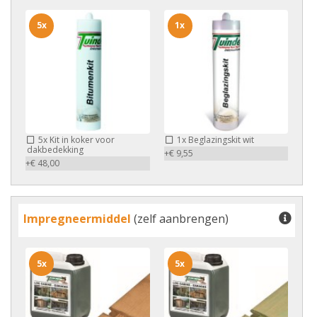
5x
1x
5x
Kit in koker voor
1x
Beglazingskit wit
dakbedekking
+€ 9,55
+€ 48,00
Impregneermiddel
(zelf aanbrengen)
5x
5x