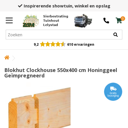
Inspirerende showtuin,
winkel en opslag
Sierbestrating
0
Tuinhout
Lelystad
9,2
610 ervaringen
Blokhut Clockhouse 550x400 cm Honinggeel
Geïmpregneerd