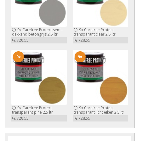
9x
Carefree Protect semi-
9x
Carefree Protect
dekkend betongrijs 2,5 ltr
transparant clear 2,5 ltr
+€ 728,55
+€ 728,55
9x
9x
9x
Carefree Protect
9x
Carefree Protect
transparant pine 2,5 ltr
transparant licht eiken 2,5 ltr
+€ 728,55
+€ 728,55