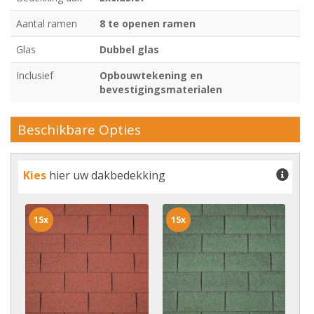
Aantal ramen
8 te openen ramen
Glas
Dubbel glas
Inclusief
Opbouwtekening en
bevestigingsmaterialen
Beschikbare Opties
Kies
hier uw dakbedekking
15x
15x