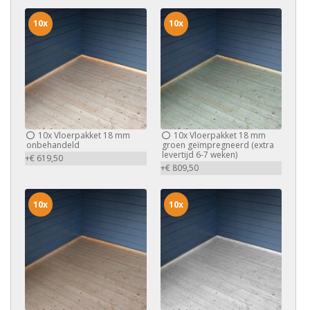
10x
10x
10x
Vloerpakket 18 mm
10x
Vloerpakket 18 mm
onbehandeld
groen geïmpregneerd (extra
levertijd 6-7 weken)
+€ 619,50
+€ 809,50
10x
10x