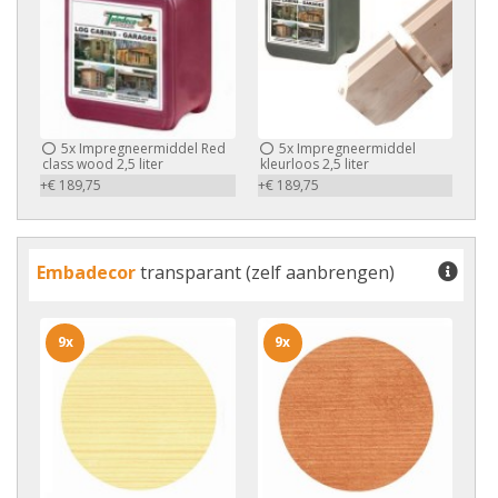
5x
Impregneermiddel Red
5x
Impregneermiddel
class wood 2,5 liter
kleurloos 2,5 liter
+€ 189,75
+€ 189,75
Embadecor
transparant (zelf aanbrengen)
9x
9x