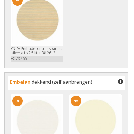
9x
9x
Embadecor transparant
zilvergrijs 2,5 liter 38.2612
+€ 737,55
Embalan
dekkend (zelf aanbrengen)
9x
9x