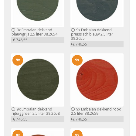
9x
Embalan dekkend
9x
Embalan dekkend
blauwgrijs 2,5 liter 38.2654
pruissisch blauw 2,5 liter
38.2655
+€ 746,55
+€ 746,55
9x
9x
9x
Embalan dekkend
9x
Embalan dekkend rood
rijtuiggroen 2,5 liter 38.2658
2,5 liter 38.2659
+€ 746,55
+€ 746,55
9x
9x