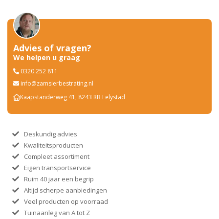
Advies of vragen?
We helpen u graag
0320 252 811
info@zamsierbestrating.nl
Kaapstanderweg 41, 8243 RB Lelystad
Deskundig advies
Kwaliteitsproducten
Compleet assortiment
Eigen transportservice
Ruim 40 jaar een begrip
Altijd scherpe aanbiedingen
Veel producten op voorraad
Tuinaanleg van A tot Z