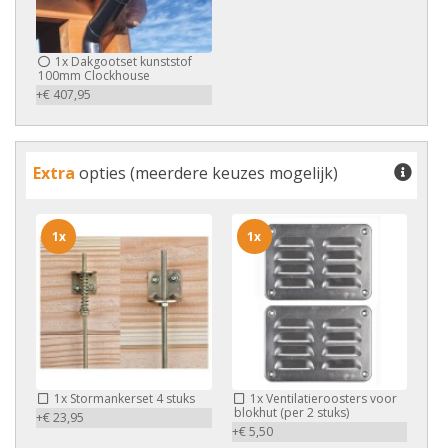
1x
Dakgootset kunststof
100mm Clockhouse
+€ 407,95
Extra
opties (meerdere keuzes mogelijk)
1x
1x
1x
Stormankerset 4 stuks
1x
Ventilatieroosters voor
blokhut (per 2 stuks)
+€ 23,95
+€ 5,50