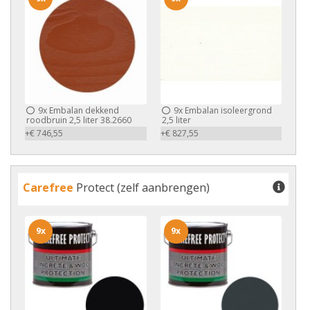
9x
Embalan dekkend
9x
Embalan isoleergrond
roodbruin 2,5 liter 38.2660
2,5 liter
+€ 746,55
+€ 827,55
Carefree
Protect (zelf aanbrengen)
9x
9x