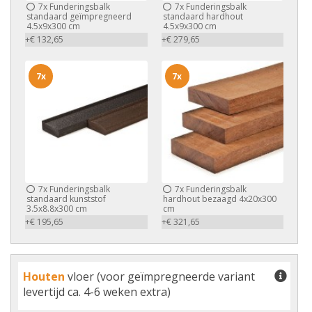
7x
Funderingsbalk
7x
Funderingsbalk
standaard geïmpregneerd
standaard hardhout
4.5x9x300 cm
4.5x9x300 cm
+€ 132,65
+€ 279,65
7x
7x
7x
Funderingsbalk
7x
Funderingsbalk
standaard kunststof
hardhout bezaagd 4x20x300
3.5x8.8x300 cm
cm
+€ 195,65
+€ 321,65
Houten
vloer (voor geïmpregneerde variant
levertijd ca. 4-6 weken extra)