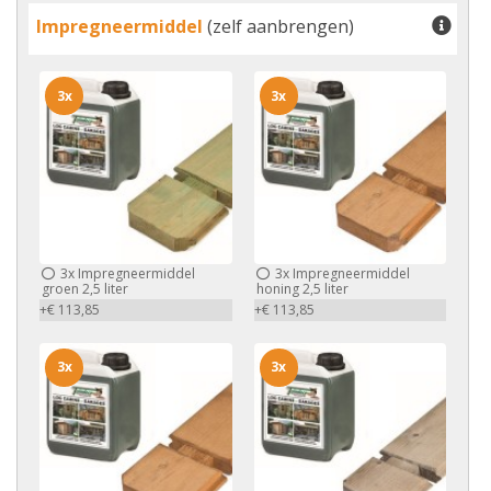
Impregneermiddel
(zelf aanbrengen)
3x
3x
3x
Impregneermiddel
3x
Impregneermiddel
groen 2,5 liter
honing 2,5 liter
+€ 113,85
+€ 113,85
3x
3x