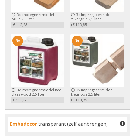
3x
Impregneermiddel
3x
Impregneermiddel
bruin 2,5 liter
zilvergrijs 2,5 liter
+€ 113,85
+€ 113,85
3x
3x
3x
Impregneermiddel Red
3x
Impregneermiddel
class wood 2,5 liter
kleurloos 2,5 liter
+€ 113,85
+€ 113,85
Embadecor
transparant (zelf aanbrengen)