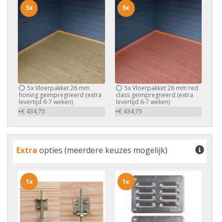
5x
5x
5x
Vloerpakket 26 mm
5x
Vloerpakket 26 mm red
honing geïmpregneerd (extra
class geïmpregneerd (extra
levertijd 6-7 weken)
levertijd 6-7 weken)
+€ 434,75
+€ 434,75
Extra
opties (meerdere keuzes mogelijk)
1x
1x