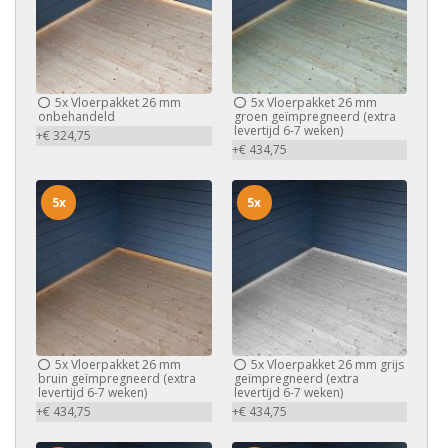
5x
Vloerpakket 26 mm
5x
Vloerpakket 26 mm
onbehandeld
groen geïmpregneerd (extra
levertijd 6-7 weken)
+€ 324,75
+€ 434,75
5x
5x
5x
Vloerpakket 26 mm
5x
Vloerpakket 26 mm grijs
bruin geïmpregneerd (extra
geïmpregneerd (extra
levertijd 6-7 weken)
levertijd 6-7 weken)
+€ 434,75
+€ 434,75