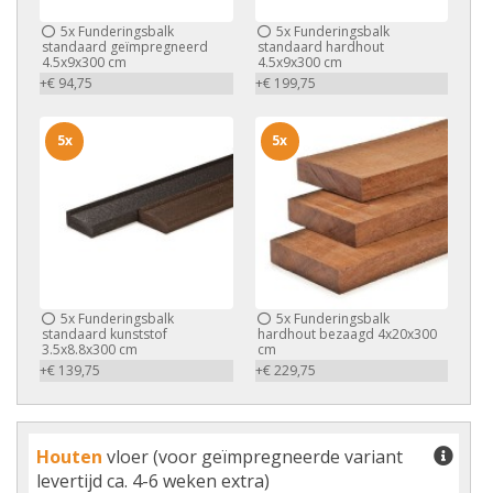
5x
Funderingsbalk
5x
Funderingsbalk
standaard geïmpregneerd
standaard hardhout
4.5x9x300 cm
4.5x9x300 cm
+€ 94,75
+€ 199,75
5x
5x
5x
Funderingsbalk
5x
Funderingsbalk
standaard kunststof
hardhout bezaagd 4x20x300
3.5x8.8x300 cm
cm
+€ 139,75
+€ 229,75
Houten
vloer (voor geïmpregneerde variant
levertijd ca. 4-6 weken extra)