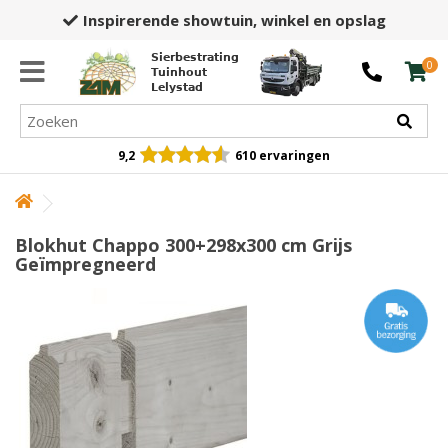
Inspirerende showtuin,
winkel en opslag
Sierbestrating
0
Tuinhout
Lelystad
9,2
610 ervaringen
Blokhut Chappo 300+298x300 cm Grijs
Geïmpregneerd