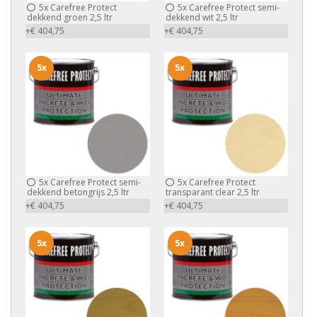
5x
Carefree Protect
5x
Carefree Protect semi-
dekkend groen 2,5 ltr
dekkend wit 2,5 ltr
+€ 404,75
+€ 404,75
5x
5x
5x
Carefree Protect semi-
5x
Carefree Protect
dekkend betongrijs 2,5 ltr
transparant clear 2,5 ltr
+€ 404,75
+€ 404,75
5x
5x