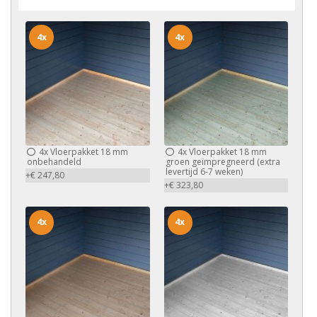
4x
4x
4x
Vloerpakket 18 mm
4x
Vloerpakket 18 mm
onbehandeld
groen geïmpregneerd (extra
levertijd 6-7 weken)
+€ 247,80
+€ 323,80
4x
4x