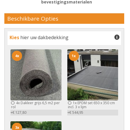
bevestigingsmaterialen
Beschikbare Opties
Kies
hier uw dakbedekking
4x
1x
4x
Dakleer grijs 6,5 m2 per
1x
EPDM set 650 x 350 cm
rol
incl. 3 x lijm
+€ 127,80
+€ 544,95
3x