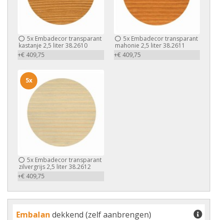
5x
Embadecor transparant
5x
Embadecor transparant
kastanje 2,5 liter 38.2610
mahonie 2,5 liter 38.2611
+€ 409,75
+€ 409,75
5x
5x
Embadecor transparant
zilvergrijs 2,5 liter 38.2612
+€ 409,75
Embalan
dekkend (zelf aanbrengen)