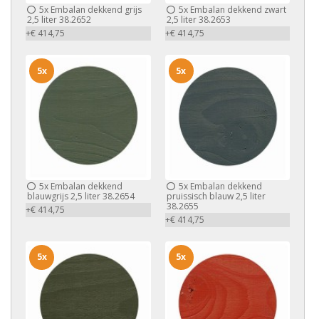
5x
Embalan dekkend grijs
5x
Embalan dekkend zwart
2,5 liter 38.2652
2,5 liter 38.2653
+€ 414,75
+€ 414,75
5x
5x
5x
Embalan dekkend
5x
Embalan dekkend
blauwgrijs 2,5 liter 38.2654
pruissisch blauw 2,5 liter
38.2655
+€ 414,75
+€ 414,75
5x
5x