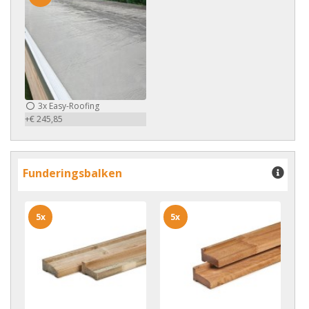
3x
Easy-Roofing
+€ 245,85
Funderingsbalken
5x
5x