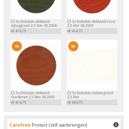
5x
Embalan dekkend
5x
Embalan dekkend rood
rijtuiggroen 2,5 liter 38.2658
2,5 liter 38.2659
+€ 414,75
+€ 414,75
5x
5x
5x
Embalan dekkend
5x
Embalan isoleergrond
roodbruin 2,5 liter 38.2660
2,5 liter
+€ 414,75
+€ 459,75
Carefree
Protect (zelf aanbrengen)