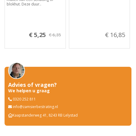
blokhut. Deze duur..
€ 5,25
€ 16,85
€ 6,35
Advies of vragen?
We helpen u graag
0320 252 811
info@zamsierbestrating.nl
Kaapstanderweg 41, 8243 RB Lelystad