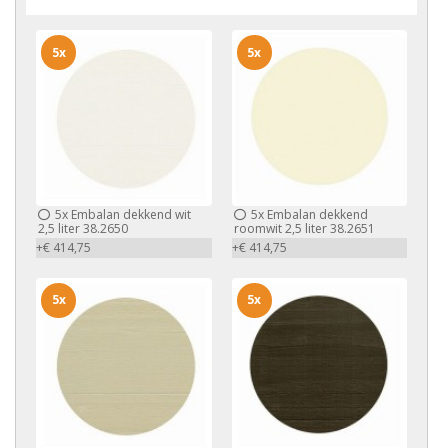
5x
5x
5x
Embalan dekkend wit
5x
Embalan dekkend
2,5 liter 38.2650
roomwit 2,5 liter 38.2651
+€ 414,75
+€ 414,75
5x
5x