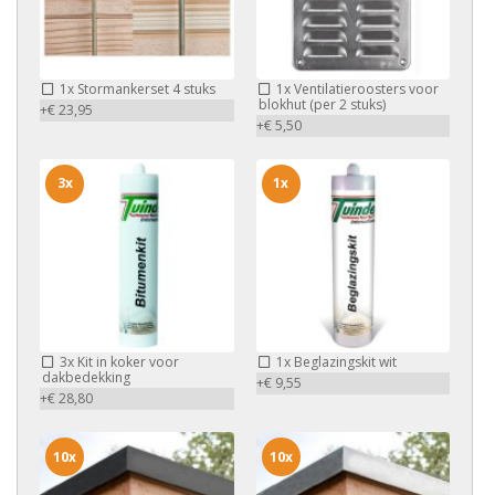
1x
Stormankerset 4 stuks
1x
Ventilatieroosters voor
blokhut (per 2 stuks)
+€ 23,95
+€ 5,50
3x
1x
3x
Kit in koker voor
1x
Beglazingskit wit
dakbedekking
+€ 9,55
+€ 28,80
10x
10x