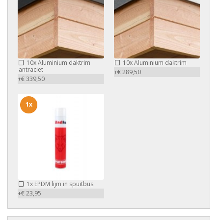
10x
Aluminium daktrim
10x
Aluminium daktrim
antraciet
+€ 289,50
+€ 339,50
1x
1x
EPDM lijm in spuitbus
+€ 23,95