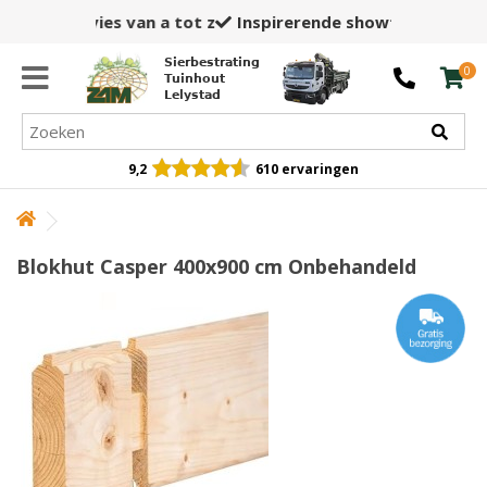
Inspirerende showtuin,
winkel en opslag
Sierbestrating
0
Tuinhout
Lelystad
9,2
610 ervaringen
Blokhut Casper 400x900 cm Onbehandeld