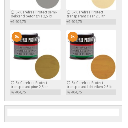
5x
Carefree Protect semi-
5x
Carefree Protect
dekkend betongrijs 2,5 ltr
transparant clear 2,5 ltr
+€ 404,75
+€ 404,75
5x
5x
5x
Carefree Protect
5x
Carefree Protect
transparant pine 2,5 ltr
transparant licht eiken 2,5 ltr
+€ 404,75
+€ 404,75