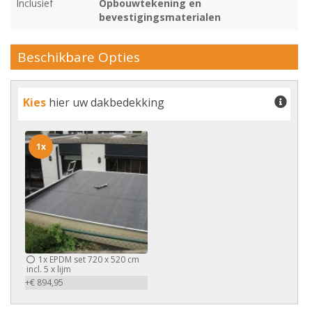
Inclusief
Opbouwtekening en
bevestigingsmaterialen
Beschikbare Opties
Kies
hier uw dakbedekking
1x
1x
EPDM set 720 x 520 cm
incl. 5 x lijm
+€ 894,95