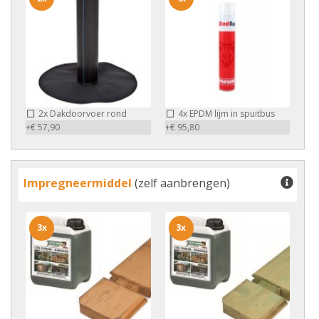
2x
Dakdoorvoer rond
4x
EPDM lijm in spuitbus
+€ 57,90
+€ 95,80
Impregneermiddel
(zelf aanbrengen)
3x
3x