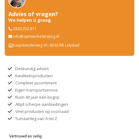
Advies of vragen?
We helpen u graag
0320 252 811
info@zamsierbestrating.nl
Kaapstanderweg 41, 8243 RB Lelystad
Deskundig advies
Kwaliteitsproducten
Compleet assortiment
Eigen transportservice
Ruim 40 jaar een begrip
Altijd scherpe aanbiedingen
Veel producten op voorraad
Tuinaanleg van A tot Z