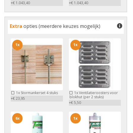
+€ 1.043,40
+€ 1.043,40
Extra
opties (meerdere keuzes mogelijk)
1x
1x
1x
Stormankerset 4 stuks
1x
Ventilatieroosters voor
blokhut (per 2 stuks)
+€ 23,95
+€ 5,50
6x
1x