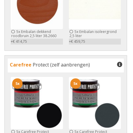
5x
Embalan dekkend
5x
Embalan isoleergrond
roodbruin 2,5 liter 38.2660
2,5 liter
+€ 414,75
+€ 459,75
Carefree
Protect (zelf aanbrengen)
5x
5x
5x
Carefree Protect
5x
Carefree Protect