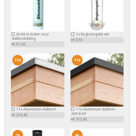
6x
Kit in koker voor
1x
Beglazingskit wit
dakbedekking
+€ 9,55
+€ 57,60
11x
11x
11x
Aluminium daktrim
11x
Aluminium daktrim
antraciet
+€ 318,45
+€ 373,45
2x
4x