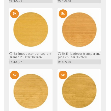
+€ 409,75
+€ 409,75
5x
5x
5x
Embadecor transparant
5x
Embadecor transparant
grenen 2,5 liter 38.2602
pine 2,5 liter 38.2603
+€ 409,75
+€ 409,75
5x
5x