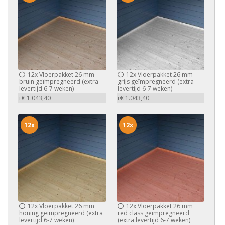
12x
Vloerpakket 26 mm
12x
Vloerpakket 26 mm
bruin geïmpregneerd (extra
grijs geïmpregneerd (extra
levertijd 6-7 weken)
levertijd 6-7 weken)
+€ 1.043,40
+€ 1.043,40
12x
12x
12x
Vloerpakket 26 mm
12x
Vloerpakket 26 mm
honing geïmpregneerd (extra
red class geïmpregneerd
levertijd 6-7 weken)
(extra levertijd 6-7 weken)