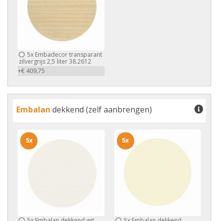
5x
Embadecor transparant
zilvergrijs 2,5 liter 38.2612
+€ 409,75
Embalan
dekkend (zelf aanbrengen)
5x
5x
5x
Embalan dekkend wit
5x
Embalan dekkend