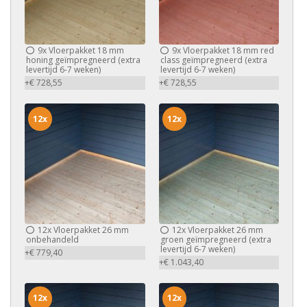
9x
Vloerpakket 18 mm
9x
Vloerpakket 18 mm red
honing geïmpregneerd (extra
class geïmpregneerd (extra
levertijd 6-7 weken)
levertijd 6-7 weken)
+€ 728,55
+€ 728,55
12x
12x
12x
Vloerpakket 26 mm
12x
Vloerpakket 26 mm
onbehandeld
groen geïmpregneerd (extra
levertijd 6-7 weken)
+€ 779,40
+€ 1.043,40
12x
12x