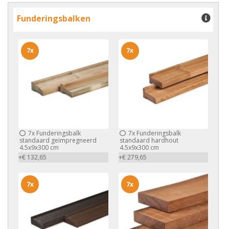
Funderingsbalken
7x
7x
7x
Funderingsbalk
7x
Funderingsbalk
standaard geïmpregneerd
standaard hardhout
4.5x9x300 cm
4.5x9x300 cm
+€ 132,65
+€ 279,65
7x
7x