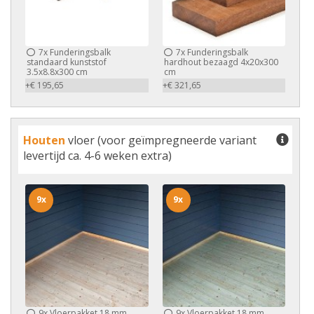
7x
Funderingsbalk
7x
Funderingsbalk
standaard kunststof
hardhout bezaagd 4x20x300
3.5x8.8x300 cm
cm
+€ 195,65
+€ 321,65
Houten
vloer (voor geïmpregneerde variant
levertijd ca. 4-6 weken extra)
9x
9x
9x
Vloerpakket 18 mm
9x
Vloerpakket 18 mm