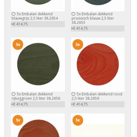
5x
Embalan dekkend
5x
Embalan dekkend
blauwgrijs 2,5 liter 38.2654
pruissisch blauw 2,5 liter
38.2655
+€ 414,75
+€ 414,75
5x
5x
5x
Embalan dekkend
5x
Embalan dekkend rood
rijtuiggroen 2,5 liter 38.2658
2,5 liter 38.2659
+€ 414,75
+€ 414,75
5x
5x