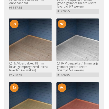
onbehandeld
groen geïmpregneerd (extra
levertijd 6-7 weken)
+€ 557,55
+€ 728,55
9x
9x
9x
Vloerpakket 18 mm
9x
Vloerpakket 18 mm grijs
bruin geïmpregneerd (extra
geïmpregneerd (extra
levertijd 6-7 weken)
levertijd 6-7 weken)
+€ 728,55
+€ 728,55
9x
9x