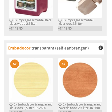
3x
Impregneermiddel Red
3x
Impregneermiddel
class wood 2,5 liter
kleurloos 2,5 liter
+€ 113,85
+€ 113,85
Embadecor
transparant (zelf aanbrengen)
5x
5x
5x
Embadecor transparant
5x
Embadecor transparant
kleurloos 2,5 liter 38.2600
zweeds rood 2,5 liter 38.2601