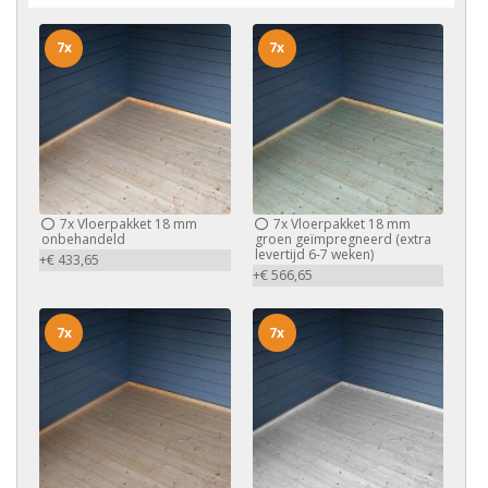
7x
7x
7x
Vloerpakket 18 mm
7x
Vloerpakket 18 mm
onbehandeld
groen geïmpregneerd (extra
levertijd 6-7 weken)
+€ 433,65
+€ 566,65
7x
7x