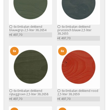
6x
Embalan dekkend
6x
Embalan dekkend
blauwgrijs 2,5 liter 38.2654
pruissisch blauw 2,5 liter
38.2655
+€ 497,70
+€ 497,70
6x
6x
6x
Embalan dekkend
6x
Embalan dekkend rood
rijtuiggroen 2,5 liter 38.2658
2,5 liter 38.2659
+€ 497,70
+€ 497,70