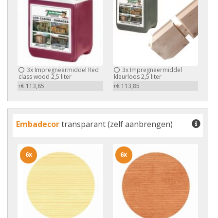
3x
Impregneermiddel Red
3x
Impregneermiddel
class wood 2,5 liter
kleurloos 2,5 liter
+€ 113,85
+€ 113,85
Embadecor
transparant (zelf aanbrengen)
6x
6x