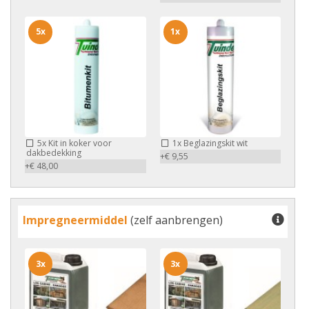
5x
1x
5x
Kit in koker voor
1x
Beglazingskit wit
dakbedekking
+€ 9,55
+€ 48,00
Impregneermiddel
(zelf aanbrengen)
3x
3x