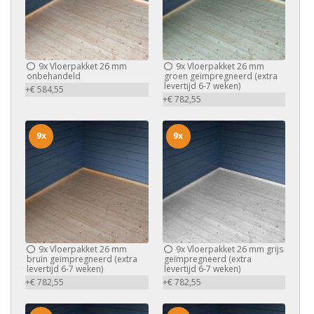
9x
Vloerpakket 26 mm
9x
Vloerpakket 26 mm
onbehandeld
groen geïmpregneerd (extra
levertijd 6-7 weken)
+€ 584,55
+€ 782,55
9x
9x
9x
Vloerpakket 26 mm
9x
Vloerpakket 26 mm grijs
bruin geïmpregneerd (extra
geïmpregneerd (extra
levertijd 6-7 weken)
levertijd 6-7 weken)
+€ 782,55
+€ 782,55