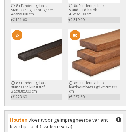
8x
Funderingsbalk
8x
Funderingsbalk
standaard geïmpregneerd
standaard hardhout
4.5x9x300 cm
4.5x9x300 cm
+€ 151,60
+€ 319,60
8x
8x
8x
Funderingsbalk
8x
Funderingsbalk
standaard kunststof
hardhout bezaagd 4x20x300
3.5x8.8x300 cm
cm
+€ 223,60
+€ 367,60
Houten
vloer (voor geïmpregneerde variant
levertijd ca. 4-6 weken extra)