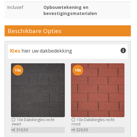
Inclusief
Opbouwtekening en
bevestigingsmaterialen
Beschikbare Opties
Kies
hier uw dakbedekking
10x
10x
10x
Dakshingles recht
10x
Dakshingles recht
zwart
rood
+€ 319,50
+€ 329,50