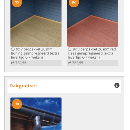
9x
9x
9x
Vloerpakket 26 mm
9x
Vloerpakket 26 mm red
honing geïmpregneerd (extra
class geïmpregneerd (extra
levertijd 6-7 weken)
levertijd 6-7 weken)
+€ 782,55
+€ 782,55
Dakgootset
1x