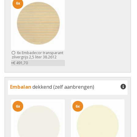
6x
6x
Embadecor transparant
zilvergrijs 2,5 liter 38.2612
+€ 491,70
Embalan
dekkend (zelf aanbrengen)
6x
6x