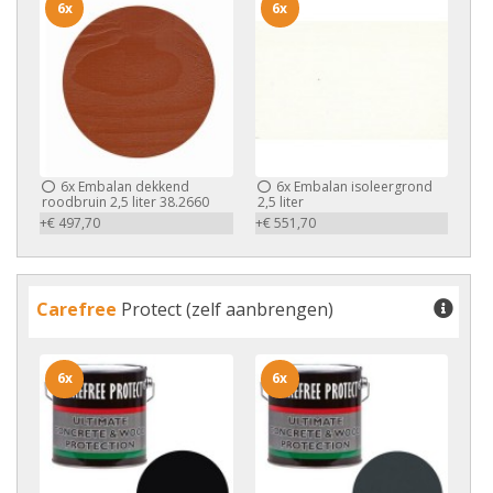
6x
6x
6x
Embalan dekkend
6x
Embalan isoleergrond
roodbruin 2,5 liter 38.2660
2,5 liter
+€ 497,70
+€ 551,70
Carefree
Protect (zelf aanbrengen)
6x
6x