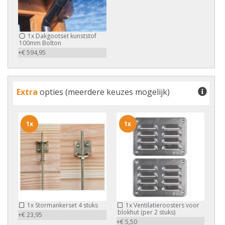
1x
Dakgootset kunststof
100mm Bolton
+€ 594,95
Extra
opties (meerdere keuzes mogelijk)
1x
1x
1x
Stormankerset 4 stuks
1x
Ventilatieroosters voor
blokhut (per 2 stuks)
+€ 23,95
+€ 5,50