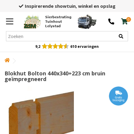
Inspirerende showtuin,
winkel en opslag
Sierbestrating
0
Tuinhout
Lelystad
9,2
610 ervaringen
Blokhut Bolton 440x340+223 cm bruin
geïmpregneerd