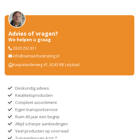
Advies of vragen?
We helpen u graag
0320 252 811
info@zamsierbestrating.nl
Kaapstanderweg 41, 8243 RB Lelystad
Deskundig advies
Kwaliteitsproducten
Compleet assortiment
Eigen transportservice
Ruim 40 jaar een begrip
Altijd scherpe aanbiedingen
Veel producten op voorraad
Tuinaanleg van A tot Z