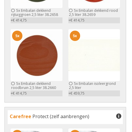
5x
Embalan dekkend
5x
Embalan dekkend rood
rijtuiggroen 2,5 liter 38.2658
2,5 liter 38.2659
+€ 414,75
+€ 414,75
5x
5x
5x
Embalan dekkend
5x
Embalan isoleergrond
roodbruin 2,5 liter 38.2660
2,5 liter
+€ 414,75
+€ 459,75
Carefree
Protect (zelf aanbrengen)