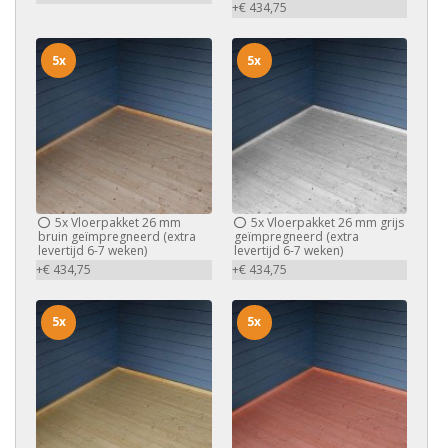
+€ 434,75
5x
5x
5x
Vloerpakket 26 mm
5x
Vloerpakket 26 mm grijs
bruin geïmpregneerd (extra
geïmpregneerd (extra
levertijd 6-7 weken)
levertijd 6-7 weken)
+€ 434,75
+€ 434,75
5x
5x