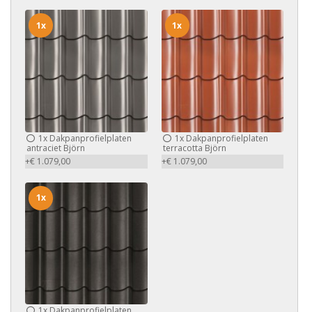
1x
1x
1x
Dakpanprofielplaten
1x
Dakpanprofielplaten
antraciet Björn
terracotta Björn
+€ 1.079,00
+€ 1.079,00
1x
1x
Dakpanprofielplaten