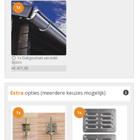
1x
1x
Dakgootset verzinkt
Björn
+€ 471,95
Extra
opties (meerdere keuzes mogelijk)
1x
1x