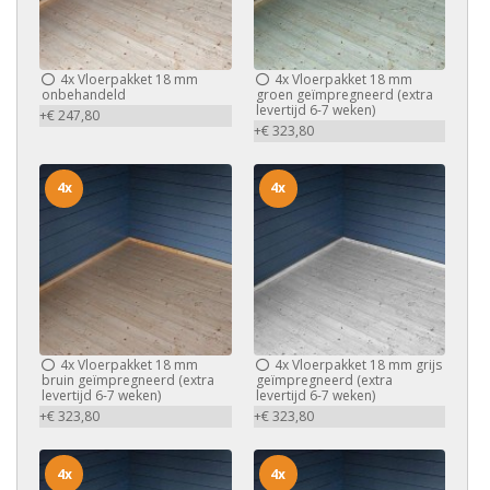
4x
Vloerpakket 18 mm
4x
Vloerpakket 18 mm
onbehandeld
groen geïmpregneerd (extra
levertijd 6-7 weken)
+€ 247,80
+€ 323,80
4x
4x
4x
Vloerpakket 18 mm
4x
Vloerpakket 18 mm grijs
bruin geïmpregneerd (extra
geïmpregneerd (extra
levertijd 6-7 weken)
levertijd 6-7 weken)
+€ 323,80
+€ 323,80
4x
4x