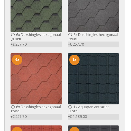
6x
Dakshingles hexagonaal
6x
Dakshingles hexagonaal
groen
zwart
+€ 257,70
+€ 257,70
6x
1x
6x
Dakshingles hexagonaal
1x
Aquapan antraciet
rood
Björn
+€ 257,70
+€ 1.139,00