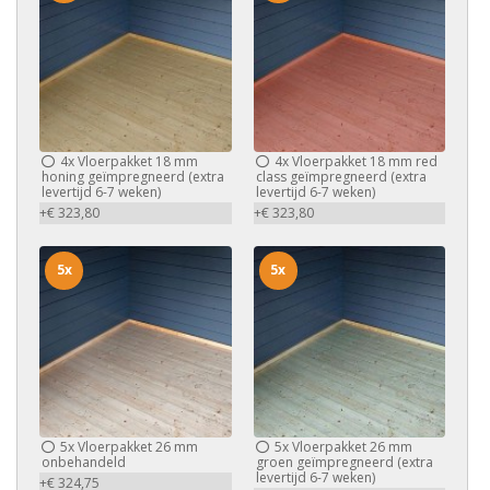
4x
Vloerpakket 18 mm
4x
Vloerpakket 18 mm red
honing geïmpregneerd (extra
class geïmpregneerd (extra
levertijd 6-7 weken)
levertijd 6-7 weken)
+€ 323,80
+€ 323,80
5x
5x
5x
Vloerpakket 26 mm
5x
Vloerpakket 26 mm
onbehandeld
groen geïmpregneerd (extra
levertijd 6-7 weken)
+€ 324,75