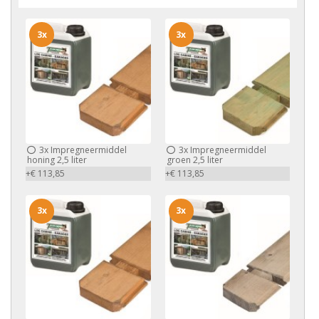
3x
3x
3x
Impregneermiddel
3x
Impregneermiddel
honing 2,5 liter
groen 2,5 liter
+€ 113,85
+€ 113,85
3x
3x