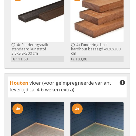
4x
Funderingsbalk
4x
Funderingsbalk
standaard kunststof
hardhout bezaagd 4x20x300
3.5x8.8x300 cm
cm
+€ 111,80
+€ 183,80
Houten
vloer (voor geïmpregneerde variant
levertijd ca. 4-6 weken extra)
4x
4x