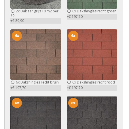
2x
Dakleer grijs 10 m2 per
6x
Dakshingles recht groen
rol
+€ 197,70
+€ 89,90
6x
6x
6x
Dakshingles recht bruin
6x
Dakshingles recht rood
+€ 197,70
+€ 197,70
6x
6x