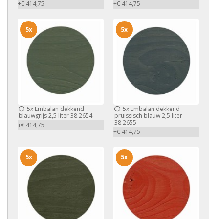
+€ 414,75
+€ 414,75
5x
5x
5x
Embalan dekkend
5x
Embalan dekkend
blauwgrijs 2,5 liter 38.2654
pruissisch blauw 2,5 liter
38.2655
+€ 414,75
+€ 414,75
5x
5x