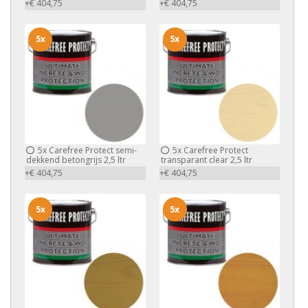
+€ 404,75
+€ 404,75
5x
5x
5x
Carefree Protect semi-
5x
Carefree Protect
dekkend betongrijs 2,5 ltr
transparant clear 2,5 ltr
+€ 404,75
+€ 404,75
5x
5x