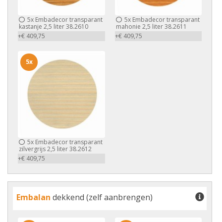
5x
Embadecor transparant
5x
Embadecor transparant
kastanje 2,5 liter 38.2610
mahonie 2,5 liter 38.2611
+€ 409,75
+€ 409,75
5x
5x
Embadecor transparant
zilvergrijs 2,5 liter 38.2612
+€ 409,75
Embalan
dekkend (zelf aanbrengen)