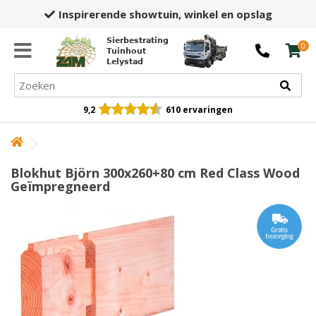
Inspirerende showtuin,
winkel en opslag
Sierbestrating
0
Tuinhout
Lelystad
9,2
610 ervaringen
Blokhut Björn 300x260+80 cm Red Class Wood
Geïmpregneerd