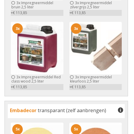
3x
Impregneermiddel
3x
Impregneermiddel
bruin 2,5 liter
zilvergrijs 2,5 liter
+€ 113,85
+€ 113,85
3x
3x
3x
Impregneermiddel Red
3x
Impregneermiddel
class wood 2,5 liter
kleurloos 2,5 liter
+€ 113,85
+€ 113,85
Embadecor
transparant (zelf aanbrengen)
5x
5x