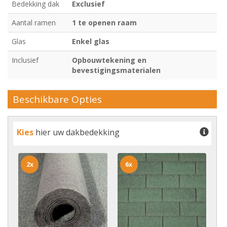
Bedekking dak
Exclusief
Aantal ramen
1 te openen raam
Glas
Enkel glas
Inclusief
Opbouwtekening en
bevestigingsmaterialen
Beschikbare Opties
Kies
hier uw dakbedekking
2x
6x