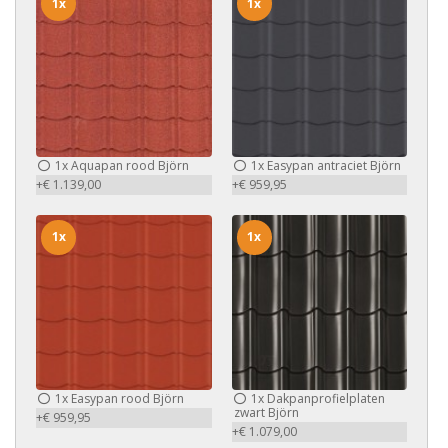
1x
1x
1x
Aquapan rood Björn
1x
Easypan antraciet Björn
+€ 1.139,00
+€ 959,95
1x
1x
1x
Easypan rood Björn
1x
Dakpanprofielplaten
zwart Björn
+€ 959,95
+€ 1.079,00