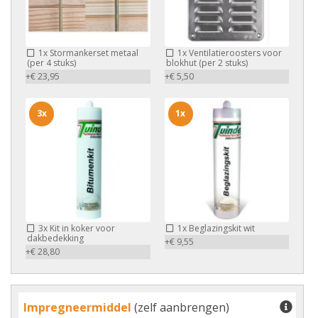
1x
Stormankerset metaal
1x
Ventilatieroosters voor
(per 4 stuks)
blokhut (per 2 stuks)
+€ 23,95
+€ 5,50
3x
1x
3x
Kit in koker voor
1x
Beglazingskit wit
dakbedekking
+€ 9,55
+€ 28,80
Impregneermiddel
(zelf aanbrengen)