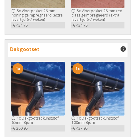
5x
Vloerpakket 26 mm
5x
Vloerpakket 26 mm red
honing geïmpregneerd (extra
class geïmpregneerd (extra
levertijd 6-7 weken)
levertijd 6-7 weken)
+€ 434,75
+€ 434,75
Dakgootset
1x
1x
1x
Dakgootset kunststof
1x
Dakgootset kunststof
65mm Björn
100mm Björn
+€ 260,95
+€ 437,95