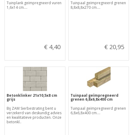
Tuinplank geïmpregneerd vuren
Tuinpaal geïmpregneerd grenen
1,6x14 cm....
8,8x8,8x270 cm....
€ 4,40
€ 20,95
Betonklinker 21x10,5x8 cm
Tuinpaal geïmpregneerd
grijs
grenen 6,8x6,8x400 cm
Bij ZAM Sierbestrating bent u
Tuinpaal geïmpregneerd grenen
verzekerd van deskundig advies
6,8x6,8x400 cm....
en kwalitatieve producten. Onze
betonkl..