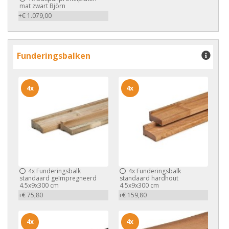
mat zwart Björn
+€ 1.079,00
Funderingsbalken
4x
4x
4x
Funderingsbalk
4x
Funderingsbalk
standaard geïmpregneerd
standaard hardhout
4.5x9x300 cm
4.5x9x300 cm
+€ 75,80
+€ 159,80
4x
4x