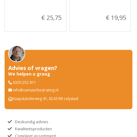
€ 25,75
€ 19,95
Advies of vragen?
We helpen u graag
0320 252 811
info@zamsierbestrating.nl
Kaapstanderweg 41, 8243 RB Lelystad
Deskundig advies
Kwaliteitsproducten
Compleet assortiment