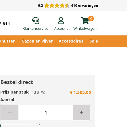
9,2
610 ervaringen
0
2 811
Klantenservice
Account
Winkelwagen
khutten
Gazon en vijver
Accessoires
Sale
Bestel direct
Prijs per stuk
€ 1.595,00
(incl BTW)
Aantal