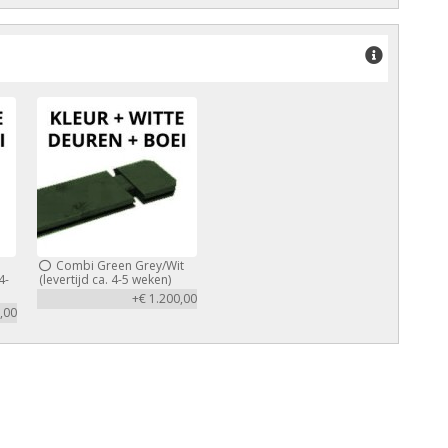
Combi Green Grey/Wit
4-
(levertijd ca. 4-5 weken)
+€ 1.200,00
,00