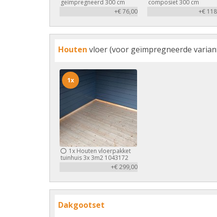
geïmpregneerd 300 cm
composiet 300 cm
+€ 76,00
+€ 118
Houten
vloer (voor geïmpregneerde variant 
1x
1x
Houten vloerpakket
tuinhuis 3x 3m2 1043172
+€ 299,00
Dakgootset