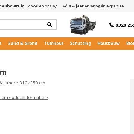
de showtuin,
winkel en opslag
45+ jaar
ervaring én expertise
0320 25
t
Zand & Grond
Tuinhout
Schutting
Houtbouw
Blo
cm
Baltimore 312x250 cm
eer productinformatie >