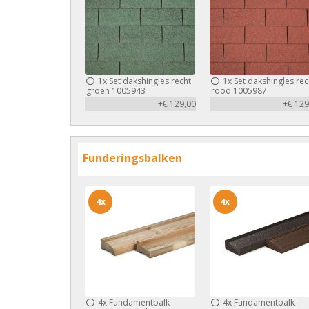
1x
Set dakshingles recht
1x
Set dakshingles rec
groen 1005943
rood 1005987
+€ 129,00
+€ 129
Funderingsbalken
4x
4x
4x
Fundamentbalk
4x
Fundamentbalk