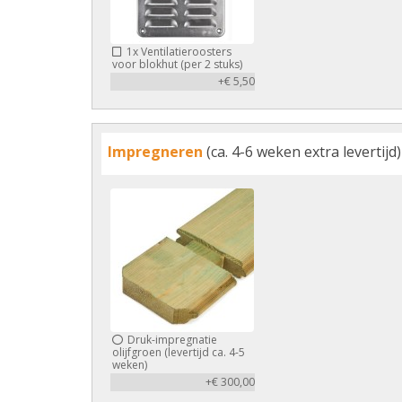
1x
Ventilatieroosters
voor blokhut (per 2 stuks)
+€ 5,50
Impregneren
(ca. 4-6 weken extra levertijd)
Druk-impregnatie
olijfgroen (levertijd ca. 4-5
weken)
+€ 300,00