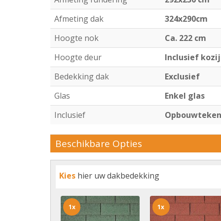
Afmeting dak
324x290cm
Hoogte nok
Ca. 222 cm
Hoogte deur
Inclusief kozi
Bedekking dak
Exclusief
Glas
Enkel glas
Inclusief
Opbouwtekeni
Beschikbare Opties
Kies
hier uw dakbedekking
1x
1x