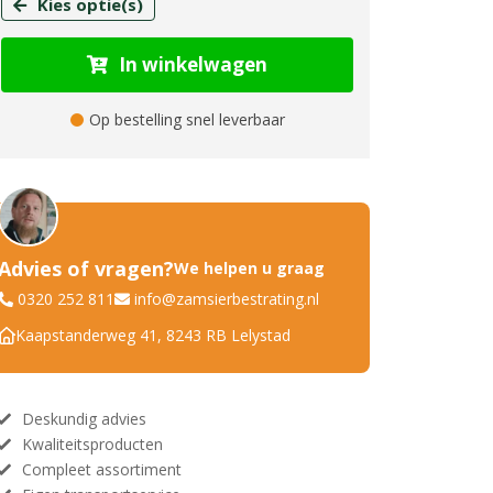
Kies optie(s)
In winkelwagen
Op bestelling snel leverbaar
Advies of vragen?
We helpen u graag
0320 252 811
info@zamsierbestrating.nl
Kaapstanderweg 41, 8243 RB Lelystad
Deskundig advies
Kwaliteitsproducten
Compleet assortiment