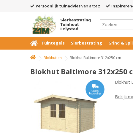
Persoonlijk tuinadvies
van a tot z
Inspireren
Sierbestrating
Tuinhout
Lelystad
Tuintegels
Sierbestrating
Grind & Spli
Blokhutten
Blokhut Baltimore 312x250 cm
Blokhut Baltimore 312x250 
Blokhut 
Bekijk m