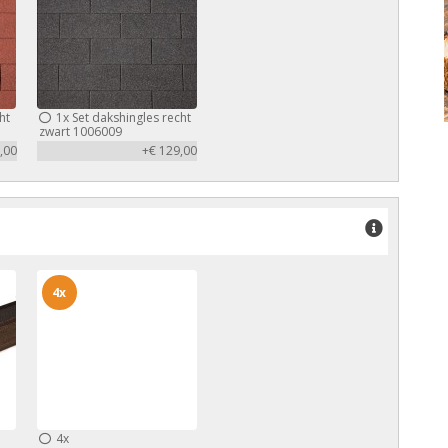
ht
1x
Set dakshingles recht
zwart 1006009
,00
+€ 129,00
4x
4x