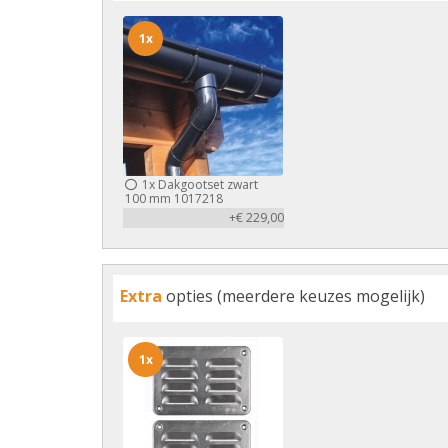
1x
1x
Dakgootset zwart
100 mm 1017218
+€ 229,00
Extra
opties (meerdere keuzes mogelijk)
1x