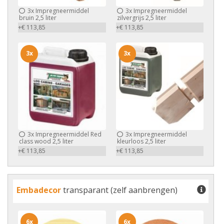
3x
Impregneermiddel
3x
Impregneermiddel
bruin 2,5 liter
zilvergrijs 2,5 liter
+€ 113,85
+€ 113,85
3x
3x
3x
Impregneermiddel Red
3x
Impregneermiddel
class wood 2,5 liter
kleurloos 2,5 liter
+€ 113,85
+€ 113,85
Embadecor
transparant (zelf aanbrengen)
6x
6x