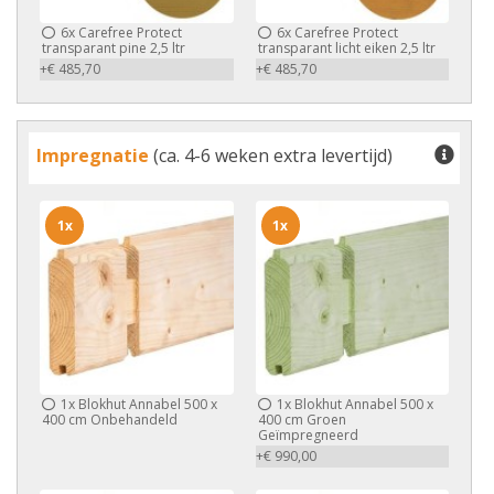
6x
Carefree Protect
6x
Carefree Protect
transparant pine 2,5 ltr
transparant licht eiken 2,5 ltr
+€ 485,70
+€ 485,70
Impregnatie
(ca. 4-6 weken extra levertijd)
1x
1x
1x
Blokhut Annabel 500 x
1x
Blokhut Annabel 500 x
400 cm Onbehandeld
400 cm Groen
Geïmpregneerd
+€ 990,00