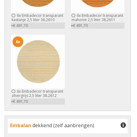
6x
Embadecor transparant
6x
Embadecor transparant
kastanje 2,5 liter 38.2610
mahonie 2,5 liter 38.2611
+€ 491,70
+€ 491,70
6x
6x
Embadecor transparant
zilvergrijs 2,5 liter 38.2612
+€ 491,70
Embalan
dekkend (zelf aanbrengen)