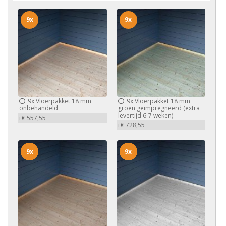
9x
9x
9x
Vloerpakket 18 mm
9x
Vloerpakket 18 mm
onbehandeld
groen geïmpregneerd (extra
levertijd 6-7 weken)
+€ 557,55
+€ 728,55
9x
9x