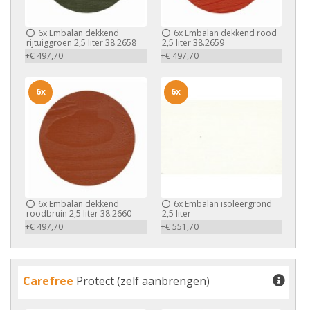
6x
Embalan dekkend
6x
Embalan dekkend rood
rijtuiggroen 2,5 liter 38.2658
2,5 liter 38.2659
+€ 497,70
+€ 497,70
6x
6x
6x
Embalan dekkend
6x
Embalan isoleergrond
roodbruin 2,5 liter 38.2660
2,5 liter
+€ 497,70
+€ 551,70
Carefree
Protect (zelf aanbrengen)