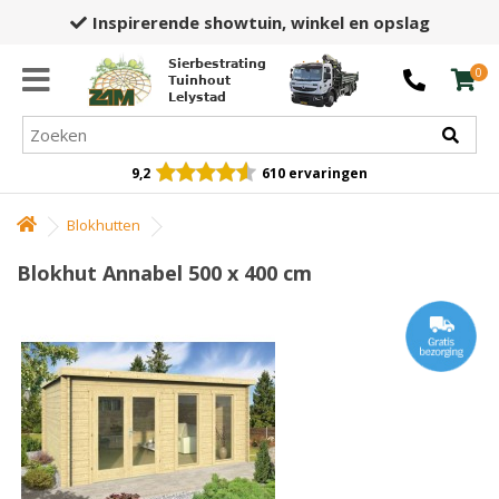
Inspirerende showtuin,
winkel en opslag
Sierbestrating
0
Tuinhout
Lelystad
9,2
610 ervaringen
Blokhutten
Blokhut Annabel 500 x 400 cm