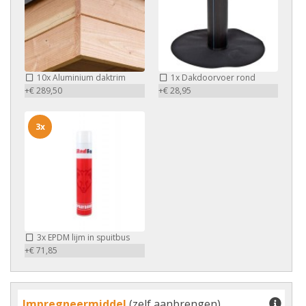
10x
Aluminium daktrim
1x
Dakdoorvoer rond
+€ 289,50
+€ 28,95
3x
3x
EPDM lijm in spuitbus
+€ 71,85
Impregneermiddel
(zelf aanbrengen)