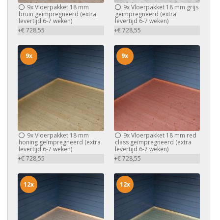
9x
Vloerpakket 18 mm
9x
Vloerpakket 18 mm grijs
bruin geïmpregneerd (extra
geïmpregneerd (extra
levertijd 6-7 weken)
levertijd 6-7 weken)
+€ 728,55
+€ 728,55
9x
9x
9x
Vloerpakket 18 mm
9x
Vloerpakket 18 mm red
honing geïmpregneerd (extra
class geïmpregneerd (extra
levertijd 6-7 weken)
levertijd 6-7 weken)
+€ 728,55
+€ 728,55
12x
12x