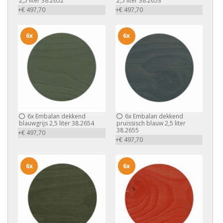
2,5 liter 38.2652
2,5 liter 38.2653
+€ 497,70
+€ 497,70
6x
6x
6x
Embalan dekkend
6x
Embalan dekkend
blauwgrijs 2,5 liter 38.2654
pruissisch blauw 2,5 liter
38.2655
+€ 497,70
+€ 497,70
6x
6x