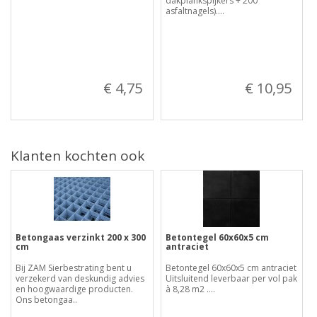
dakplankspijkers + 200
asfaltnagels)....
€ 4,75
€ 10,95
Klanten kochten ook
Betongaas verzinkt 200 x 300
Betontegel 60x60x5 cm
cm
antraciet
Bij ZAM Sierbestrating bent u
Betontegel 60x60x5 cm antraciet
verzekerd van deskundig advies
Uitsluitend leverbaar per vol pak
en hoogwaardige producten.
à 8,28 m2 ....
Ons betongaa..