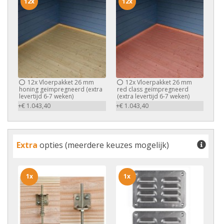
12x
12x
12x
Vloerpakket 26 mm
12x
Vloerpakket 26 mm
honing geïmpregneerd (extra
red class geïmpregneerd
levertijd 6-7 weken)
(extra levertijd 6-7 weken)
+€ 1.043,40
+€ 1.043,40
Extra
opties (meerdere keuzes mogelijk)
1x
1x