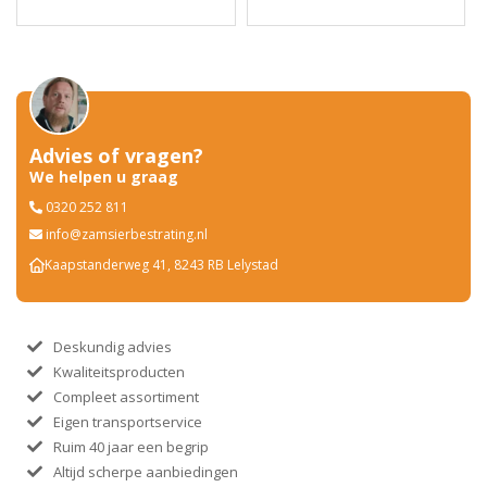
Advies of vragen?
We helpen u graag
0320 252 811
info@zamsierbestrating.nl
Kaapstanderweg 41, 8243 RB Lelystad
Deskundig advies
Kwaliteitsproducten
Compleet assortiment
Eigen transportservice
Ruim 40 jaar een begrip
Altijd scherpe aanbiedingen