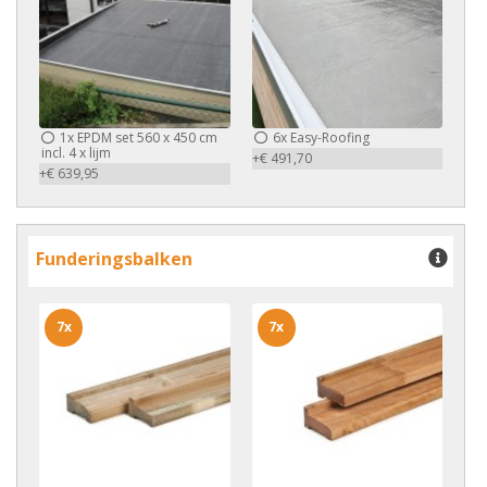
1x
EPDM set 560 x 450 cm
6x
Easy-Roofing
incl. 4 x lijm
+€ 491,70
+€ 639,95
Funderingsbalken
7x
7x