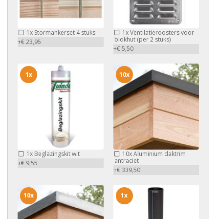
1x
Stormankerset 4 stuks
1x
Ventilatieroosters voor
blokhut (per 2 stuks)
+€ 23,95
+€ 5,50
1x
10x
1x
Beglazingskit wit
10x
Aluminium daktrim
antraciet
+€ 9,55
+€ 339,50
10x
1x