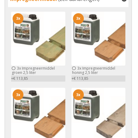
3x
3x
3x
Impregneermiddel
3x
Impregneermiddel
groen 2,5 liter
honing 2,5 liter
+€ 113,85
+€ 113,85
3x
3x