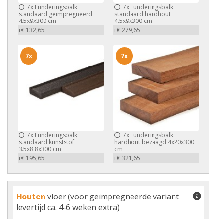
7x
Funderingsbalk
7x
Funderingsbalk
standaard geïmpregneerd
standaard hardhout
4.5x9x300 cm
4.5x9x300 cm
+€ 132,65
+€ 279,65
7x
7x
7x
Funderingsbalk
7x
Funderingsbalk
standaard kunststof
hardhout bezaagd 4x20x300
3.5x8.8x300 cm
cm
+€ 195,65
+€ 321,65
Houten
vloer (voor geïmpregneerde variant
levertijd ca. 4-6 weken extra)