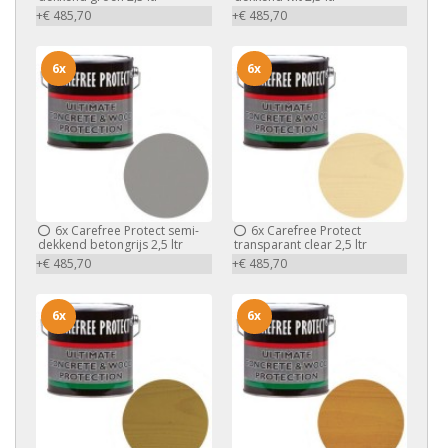
+€ 485,70
+€ 485,70
6x
6x
6x
Carefree Protect semi-
6x
Carefree Protect
dekkend betongrijs 2,5 ltr
transparant clear 2,5 ltr
+€ 485,70
+€ 485,70
6x
6x