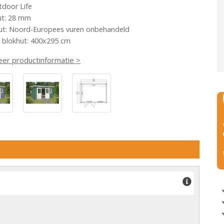
tdoor Life
ut: 28 mm
ut: Noord-Europees vuren onbehandeld
 blokhut: 400x295 cm
eer productinformatie >