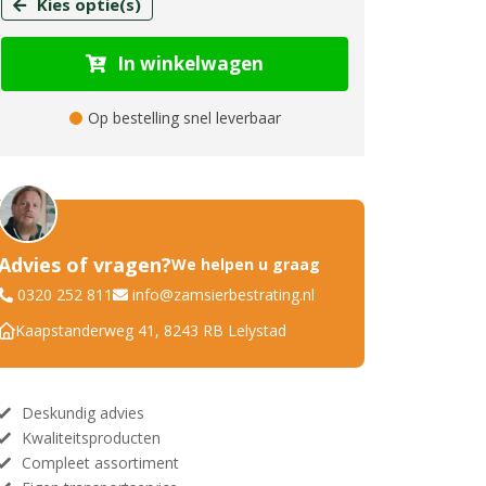
Kies optie(s)
In winkelwagen
Op bestelling snel leverbaar
Advies of vragen?
We helpen u graag
0320 252 811
info@zamsierbestrating.nl
Kaapstanderweg 41, 8243 RB Lelystad
Deskundig advies
Kwaliteitsproducten
Compleet assortiment