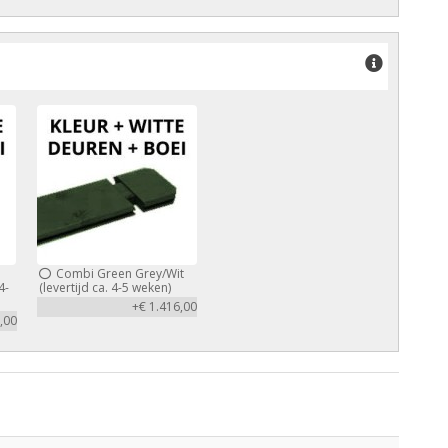
Combi Green Grey/Wit
4-
(levertijd ca. 4-5 weken)
+€ 1.416,00
,00