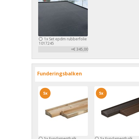
1x
Set epdm rubberfolie
1017245
+€ 345,00
Funderingsbalken
5x
5x
5x
Fundamentbalk
5x
Fundamentbalk