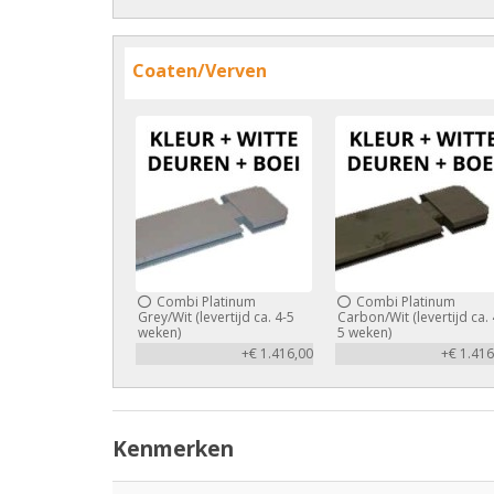
Coaten/Verven
Combi Platinum
Combi Platinum
Grey/Wit (levertijd ca. 4-5
Carbon/Wit (levertijd ca. 
weken)
5 weken)
+€ 1.416,00
+€ 1.416
Kenmerken