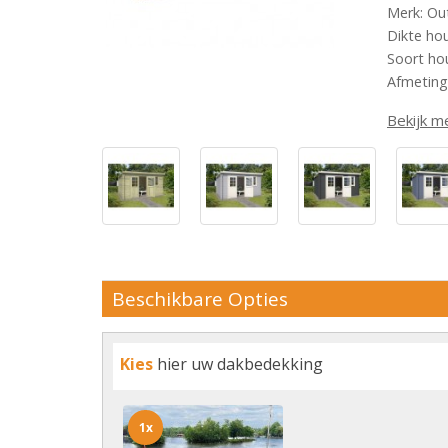
Merk: Ou
Dikte ho
Soort ho
Afmeting
Bekijk m
Beschikbare Opties
Kies
hier uw dakbedekking
1x