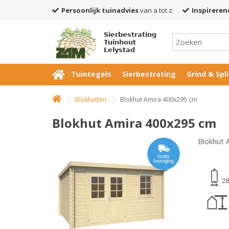
Persoonlijk tuinadvies
van a tot z
Inspireren
Sierbestrating
Tuinhout
Lelystad
Tuintegels
Sierbestrating
Grind & Spli
Blokhutten
Blokhut Amira 400x295 cm
Blokhut Amira 400x295 cm
Blokhut