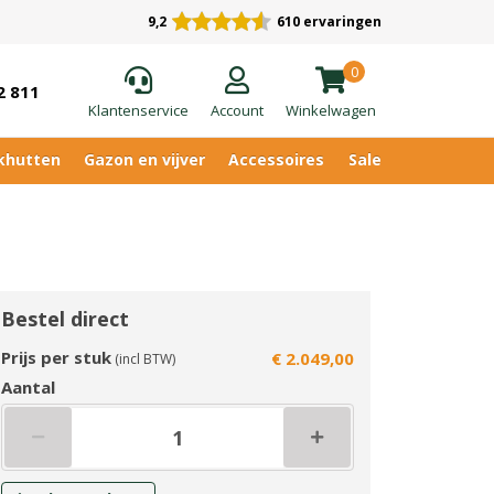
9,2
610 ervaringen
0
2 811
Klantenservice
Account
Winkelwagen
khutten
Gazon en vijver
Accessoires
Sale
Bestel direct
Prijs per stuk
€ 2.049,00
(incl BTW)
Aantal