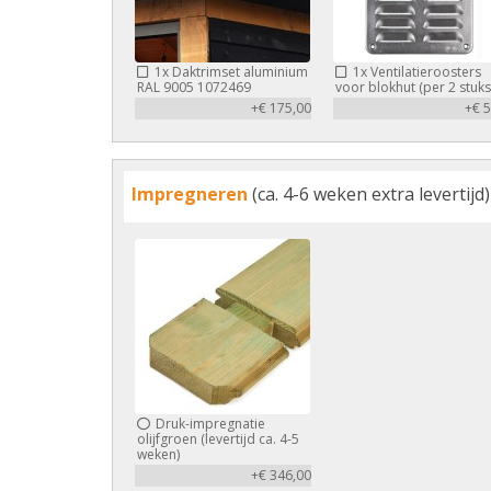
1x
Daktrimset aluminium
1x
Ventilatieroosters
RAL 9005 1072469
voor blokhut (per 2 stuks
+€ 175,00
+€ 5
Impregneren
(ca. 4-6 weken extra levertijd)
Druk-impregnatie
olijfgroen (levertijd ca. 4-5
weken)
+€ 346,00