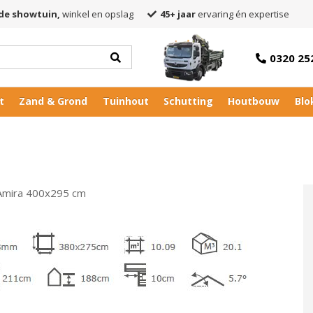
de showtuin,
winkel en opslag
45+ jaar
ervaring én expertise
0320 25
t
Zand & Grond
Tuinhout
Schutting
Houtbouw
Blo
 Amira 400x295 cm