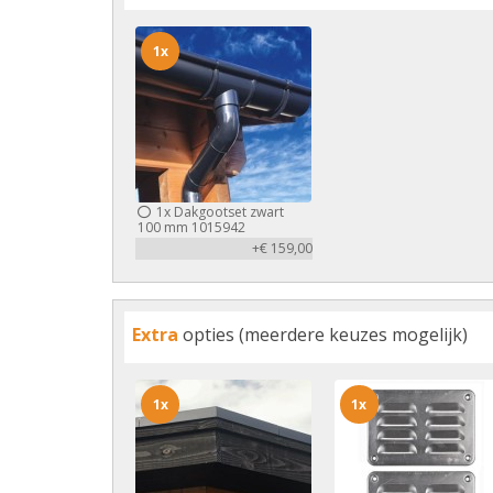
1x
1x
Dakgootset zwart
100 mm 1015942
+€ 159,00
Extra
opties (meerdere keuzes mogelijk)
1x
1x