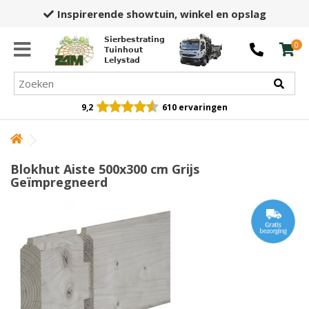
Inspirerende showtuin,
winkel en opslag
Sierbestrating
0
Tuinhout
Lelystad
9,2
610 ervaringen
Blokhut Aiste 500x300 cm Grijs
Geïmpregneerd