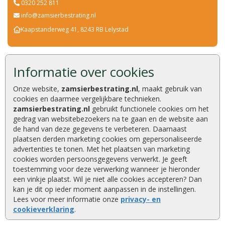
0320 252 811
info@zamsierbestrating.nl
Kaapstanderweg 41, 8243 RB Lelystad
Informatie over cookies
Deskundig advies
Kwaliteitsproducten
Onze website,
zamsierbestrating.nl
, maakt gebruik van
Compleet assortiment
cookies en daarmee vergelijkbare technieken.
Eigen transportservice
zamsierbestrating.nl
gebruikt functionele cookies om het
Ruim 40 jaar een begrip
gedrag van websitebezoekers na te gaan en de website aan
Altijd scherpe aanbiedingen
de hand van deze gegevens te verbeteren. Daarnaast
Veel producten op voorraad
plaatsen derden marketing cookies om gepersonaliseerde
Tuinaanleg van A tot Z
advertenties te tonen. Met het plaatsen van marketing
cookies worden persoonsgegevens verwerkt. Je geeft
toestemming voor deze verwerking wanneer je hieronder
een vinkje plaatst. Wil je niet alle cookies accepteren? Dan
kan je dit op ieder moment aanpassen in de instellingen.
Lees voor meer informatie onze
privacy- en
cookieverklaring
.