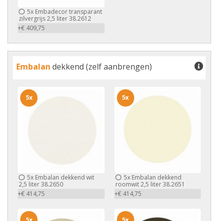
5x
Embadecor transparant
zilvergrijs 2,5 liter 38.2612
+€ 409,75
Embalan
dekkend (zelf aanbrengen)
5x
5x
5x
Embalan dekkend wit
5x
Embalan dekkend
2,5 liter 38.2650
roomwit 2,5 liter 38.2651
+€ 414,75
+€ 414,75
5x
5x