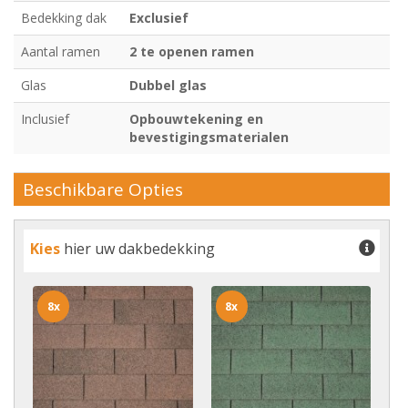
Bedekking dak
Exclusief
Aantal ramen
2 te openen ramen
Glas
Dubbel glas
Inclusief
Opbouwtekening en
bevestigingsmaterialen
Beschikbare Opties
Kies
hier uw dakbedekking
8x
8x