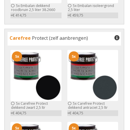
5x
Embalan dekkend
5x
Embalan isoleergrond
roodbruin 2,5 liter 38.2660
2,5 liter
+€ 414,75
+€ 459,75
Carefree
Protect (zelf aanbrengen)
5x
5x
5x
Carefree Protect
5x
Carefree Protect
dekkend zwart 2,5 ltr
dekkend antraciet 2,5 ltr
+€ 404,75
+€ 404,75
5x
5x