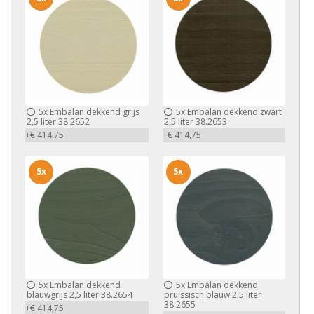
5x
Embalan dekkend grijs
5x
Embalan dekkend zwart
2,5 liter 38.2652
2,5 liter 38.2653
+€ 414,75
+€ 414,75
5x
5x
5x
Embalan dekkend
5x
Embalan dekkend
blauwgrijs 2,5 liter 38.2654
pruissisch blauw 2,5 liter
38.2655
+€ 414,75