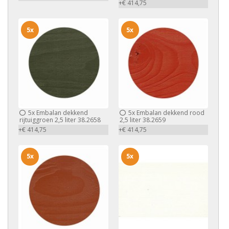
+€ 414,75
5x
5x
5x
Embalan dekkend
5x
Embalan dekkend rood
rijtuiggroen 2,5 liter 38.2658
2,5 liter 38.2659
+€ 414,75
+€ 414,75
5x
5x