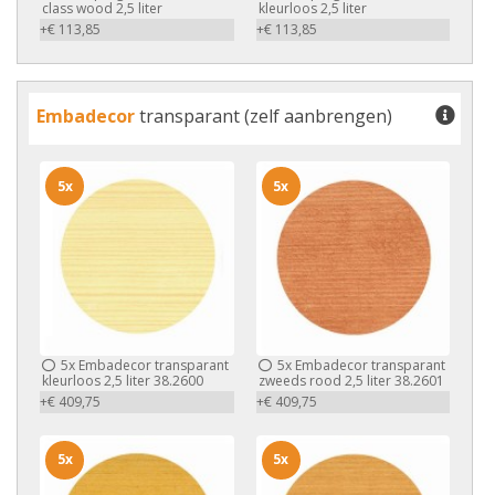
class wood 2,5 liter
kleurloos 2,5 liter
+€ 113,85
+€ 113,85
Embadecor
transparant (zelf aanbrengen)
5x
5x
5x
Embadecor transparant
5x
Embadecor transparant
kleurloos 2,5 liter 38.2600
zweeds rood 2,5 liter 38.2601
+€ 409,75
+€ 409,75
5x
5x