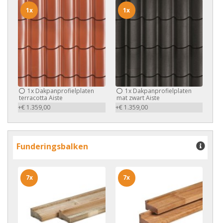
1x
1x
1x
Dakpanprofielplaten
1x
Dakpanprofielplaten
terracotta Aiste
mat zwart Aiste
+€ 1.359,00
+€ 1.359,00
Funderingsbalken
7x
7x