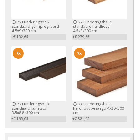
7x
Funderingsbalk
7x
Funderingsbalk
standaard geïmpregneerd
standaard hardhout
4.5x9x300 cm
4.5x9x300 cm
+€ 132,65
+€ 279,65
7x
7x
7x
Funderingsbalk
7x
Funderingsbalk
standaard kunststof
hardhout bezaagd 4x20x300
3.5x8.8x300 cm
cm
+€ 195,65
+€ 321,65