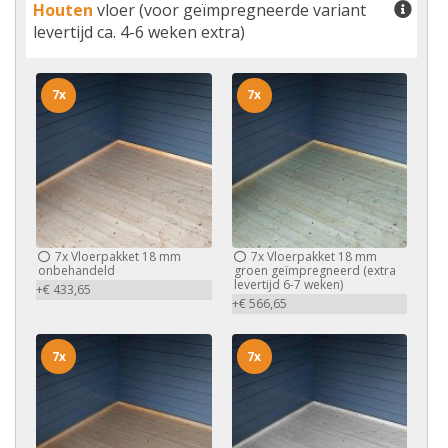
Houten
vloer (voor geïmpregneerde variant
levertijd ca. 4-6 weken extra)
7x
7x
7x
Vloerpakket 18 mm
7x
Vloerpakket 18 mm
onbehandeld
groen geïmpregneerd (extra
levertijd 6-7 weken)
+€ 433,65
+€ 566,65
7x
7x