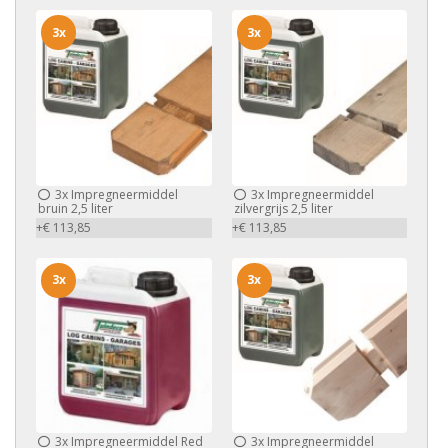
3x
3x
3x
Impregneermiddel
3x
Impregneermiddel
bruin 2,5 liter
zilvergrijs 2,5 liter
+€ 113,85
+€ 113,85
3x
3x
3x
Impregneermiddel Red
3x
Impregneermiddel