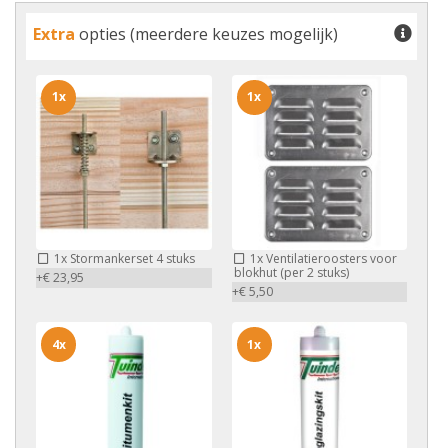
Extra
opties (meerdere keuzes mogelijk)
1x
1x
1x
Stormankerset 4 stuks
1x
Ventilatieroosters voor
blokhut (per 2 stuks)
+€ 23,95
+€ 5,50
4x
1x