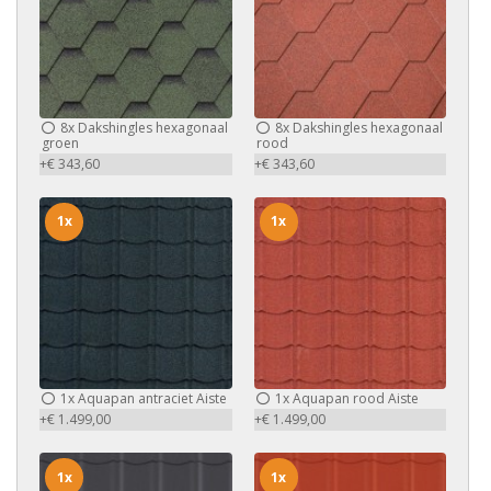
8x
Dakshingles hexagonaal
8x
Dakshingles hexagonaal
groen
rood
+€ 343,60
+€ 343,60
1x
1x
1x
Aquapan antraciet Aiste
1x
Aquapan rood Aiste
+€ 1.499,00
+€ 1.499,00
1x
1x