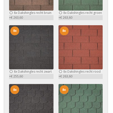
8x
Dakshingles recht bruin
8x
Dakshingles recht groen
+€ 263,60
+€ 263,60
8x
8x
8x
Dakshingles recht zwart
8x
Dakshingles recht rood
+€ 255,60
+€ 263,60
8x
8x