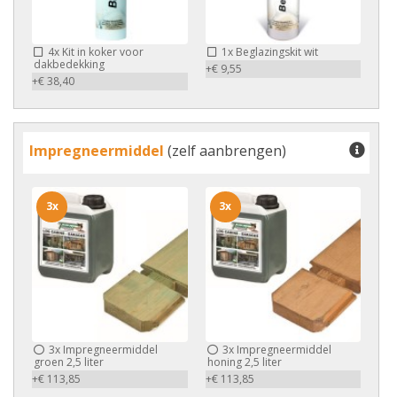
4x
Kit in koker voor
1x
Beglazingskit wit
dakbedekking
+€ 9,55
+€ 38,40
Impregneermiddel
(zelf aanbrengen)
3x
3x
3x
Impregneermiddel
3x
Impregneermiddel
groen 2,5 liter
honing 2,5 liter
+€ 113,85
+€ 113,85