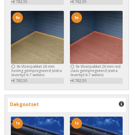
+€ 782,55
+€ 782,55
9x
9x
9x
Vloerpakket 26 mm
9x
Vloerpakket 26 mm red
honing geïmpregneerd (extra
class geïmpregneerd (extra
levertijd 6-7 weken)
levertijd 6-7 weken)
+€ 782,55
+€ 782,55
Dakgootset
1x
1x