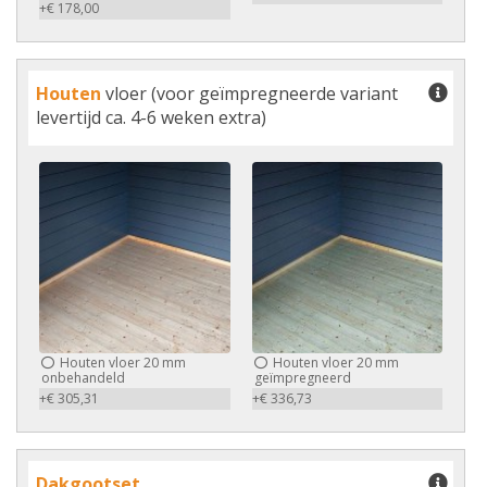
+€ 178,00
Houten
vloer (voor geïmpregneerde variant
levertijd ca. 4-6 weken extra)
Houten vloer 20 mm
Houten vloer 20 mm
onbehandeld
geïmpregneerd
+€ 305,31
+€ 336,73
Dakgootset