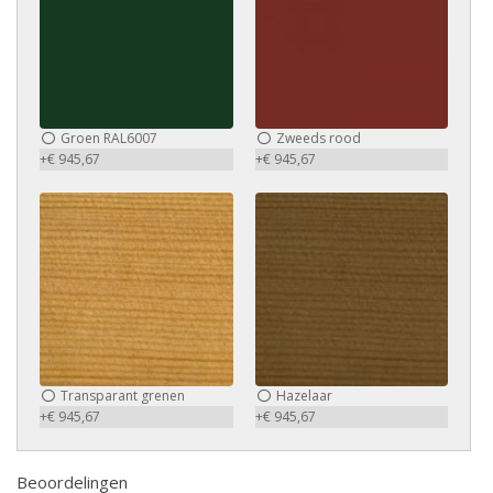
Groen RAL6007
Zweeds rood
+€ 945,67
+€ 945,67
Transparant grenen
Hazelaar
+€ 945,67
+€ 945,67
Beoordelingen