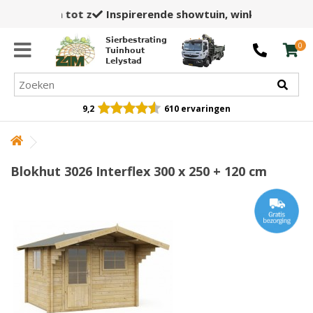
Inspirerende showtuin,
winkel en opslag
Sierbestrating
0
Tuinhout
Lelystad
9,2
610 ervaringen
Blokhut 3026 Interflex 300 x 250 + 120 cm