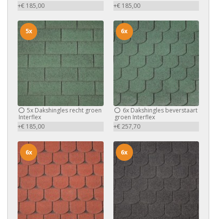
+€ 185,00
+€ 185,00
5x
6x
5x
Dakshingles recht groen
6x
Dakshingles beverstaart
Interflex
groen Interflex
+€ 185,00
+€ 257,70
6x
6x