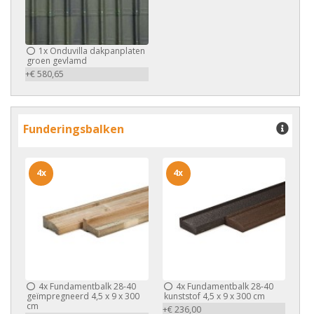
1x
Onduvilla dakpanplaten
groen gevlamd
+€ 580,65
Funderingsbalken
4x
4x
4x
Fundamentbalk 28-40
4x
Fundamentbalk 28-40
geïmpregneerd 4,5 x 9 x 300
kunststof 4,5 x 9 x 300 cm
cm
+€ 236,00