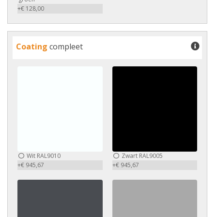
+€ 128,00
Coating
compleet
Wit RAL9010
Zwart RAL9005
+€ 945,67
+€ 945,67