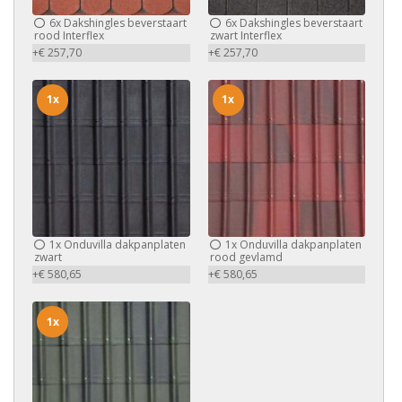
6x
Dakshingles beverstaart
6x
Dakshingles beverstaart
rood Interflex
zwart Interflex
+€ 257,70
+€ 257,70
1x
1x
1x
Onduvilla dakpanplaten
1x
Onduvilla dakpanplaten
zwart
rood gevlamd
+€ 580,65
+€ 580,65
1x