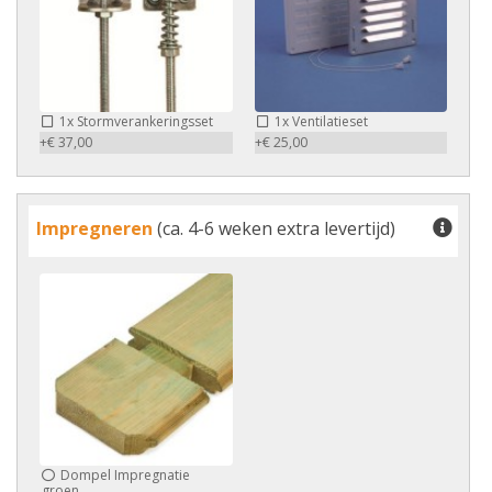
1x
Stormverankeringsset
1x
Ventilatieset
+€ 37,00
+€ 25,00
Impregneren
(ca. 4-6 weken extra levertijd)
Dompel Impregnatie
groen