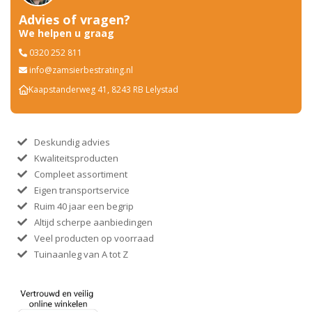
Advies of vragen?
We helpen u graag
0320 252 811
info@zamsierbestrating.nl
Kaapstanderweg 41, 8243 RB Lelystad
Deskundig advies
Kwaliteitsproducten
Compleet assortiment
Eigen transportservice
Ruim 40 jaar een begrip
Altijd scherpe aanbiedingen
Veel producten op voorraad
Tuinaanleg van A tot Z