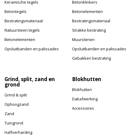
Keramische tegels
Betonklinkers
Betontegels
Betonelementen
Bestratingsmateriaal
Bestratingsmateriaal
Natuursteen tegels
Strakke bestrating
Betonelementen
Muurstenen
Opsluitbanden en palissades
Opsluitbanden en palissades
Gebakken bestrating
Grind, split, zand en
Blokhutten
grond
Blokhutten
Grind & split
Dakafwerking
Ophoogzand
Accessoires
Zand
Tuingrond
Halfverharding