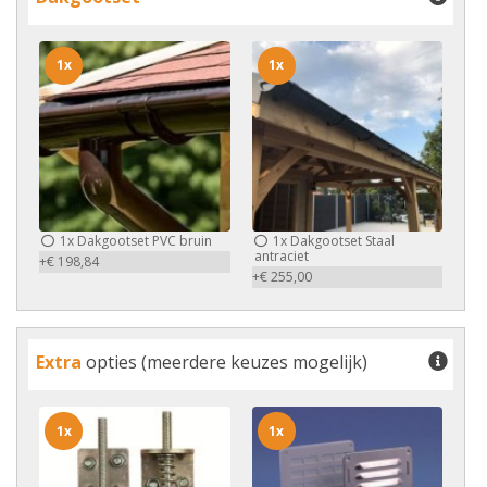
1x
1x
1x
Dakgootset PVC bruin
1x
Dakgootset Staal
antraciet
+€ 198,84
+€ 255,00
Extra
opties (meerdere keuzes mogelijk)
1x
1x