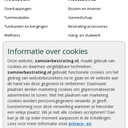
Overkappingen
Bouten en moeren
Tuinmeubelen
Gereedschap
Tuinkasten en bergingen
Bestrating accessoires
Wellness
Hang- en sluitwerk
Speeltoestellen
Bevestigingsmaterialen
Informatie over cookies
Dierenverblijven
Verf en Beits
Onze website,
zamsierbestrating.nl
, maakt gebruik van
Pergola's
Dakafwerking
cookies en daarmee vergelijkbare technieken.
Accessoires
zamsierbestrating.nl
gebruikt functionele cookies om het
gedrag van websitebezoekers na te gaan en de website aan
de hand van deze gegevens te verbeteren. Daarnaast
plaatsen derden marketing cookies om gepersonaliseerde
advertenties te tonen. Met het plaatsen van marketing
Zamsierbestrating.nl © 2026
cookies worden persoonsgegevens verwerkt. Je geeft
9,2 / 10 |
610
waarderingen
toestemming voor deze verwerking wanneer je hieronder
een vinkje plaatst. Wil je niet alle cookies accepteren? Dan
kan je dit op ieder moment aanpassen in de instellingen.
Lees voor meer informatie onze
privacy- en