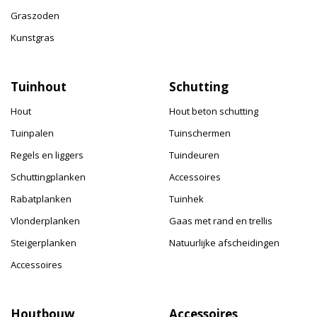
Graszoden
Kunstgras
Tuinhout
Schutting
Hout
Hout beton schutting
Tuinpalen
Tuinschermen
Regels en liggers
Tuindeuren
Schuttingplanken
Accessoires
Rabatplanken
Tuinhek
Vlonderplanken
Gaas met rand en trellis
Steigerplanken
Natuurlijke afscheidingen
Accessoires
Houtbouw
Accessoires