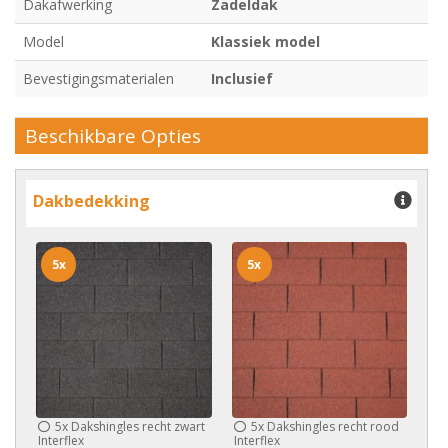
Dakafwerking
Zadeldak
Model
Klassiek model
Bevestigingsmaterialen
Inclusief
Beschikbare Opties
Dakbedekking
5x
5x
5x
Dakshingles recht zwart
5x
Dakshingles recht rood
Interflex
Interflex