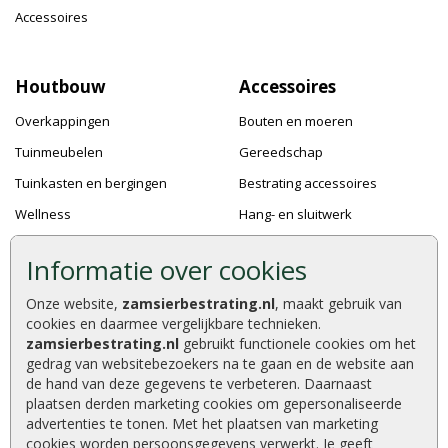
Accessoires
Houtbouw
Accessoires
Overkappingen
Bouten en moeren
Tuinmeubelen
Gereedschap
Tuinkasten en bergingen
Bestrating accessoires
Wellness
Hang- en sluitwerk
Speeltoestellen
Bevestigingsmaterialen
Informatie over cookies
Dierenverblijven
Verf en Beits
Onze website,
zamsierbestrating.nl
, maakt gebruik van
Pergola's
Dakafwerking
cookies en daarmee vergelijkbare technieken.
Accessoires
zamsierbestrating.nl
gebruikt functionele cookies om het
gedrag van websitebezoekers na te gaan en de website aan
de hand van deze gegevens te verbeteren. Daarnaast
plaatsen derden marketing cookies om gepersonaliseerde
advertenties te tonen. Met het plaatsen van marketing
Zamsierbestrating.nl © 2026
cookies worden persoonsgegevens verwerkt. Je geeft