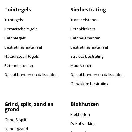
Tuintegels
Sierbestrating
Tuintegels
Trommelstenen
Keramische tegels
Betonklinkers
Betontegels
Betonelementen
Bestratingsmateriaal
Bestratingsmateriaal
Natuursteen tegels
Strakke bestrating
Betonelementen
Muurstenen
Opsluitbanden en palissades
Opsluitbanden en palissades
Gebakken bestrating
Grind, split, zand en
Blokhutten
grond
Blokhutten
Grind & split
Dakafwerking
Ophoogzand