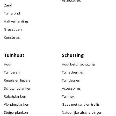
Accessoires
Zand
Tuingrond
Halfverharding
Graszoden
Kunstgras
Tuinhout
Schutting
Hout
Hout beton schutting
Tuinpalen
Tuinschermen
Regels en liggers
Tuindeuren
Schuttingplanken
Accessoires
Rabatplanken
Tuinhek
Vlonderplanken
Gaas met rand en trellis
Steigerplanken
Natuurlijke afscheidingen