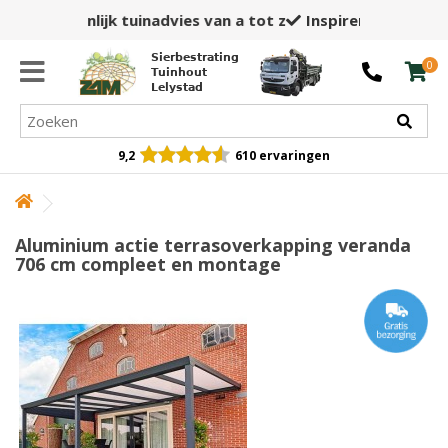
Inspirerende showtuin,
winkel en opslag
Sierbestrating
0
Tuinhout
Lelystad
9,2
610 ervaringen
Aluminium actie terrasoverkapping veranda
706 cm compleet en montage