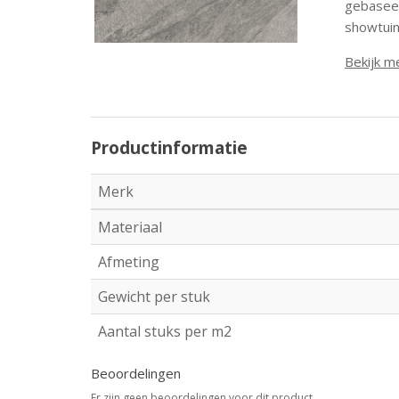
gebaseer
showtuin
Bekijk m
Productinformatie
Merk
Materiaal
Afmeting
Gewicht per stuk
Aantal stuks per m2
Beoordelingen
Er zijn geen beoordelingen voor dit product.