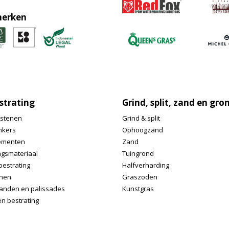
erken
strating
Grind, split, zand en gro
stenen
Grind & split
nkers
Ophoogzand
ementen
Zand
ngsmateriaal
Tuingrond
bestrating
Halfverharding
nen
Graszoden
anden en palissades
Kunstgras
n bestrating