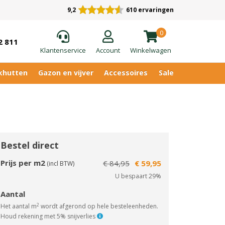
9,2
610 ervaringen
0
2 811
Klantenservice
Account
Winkelwagen
khutten
Gazon en vijver
Accessoires
Sale
Bestel direct
Prijs per m2
€ 84,95
€ 59,95
(incl BTW)
U bespaart 29%
Aantal
2
Het aantal m
wordt afgerond op hele besteleenheden.
Houd rekening met 5% snijverlies