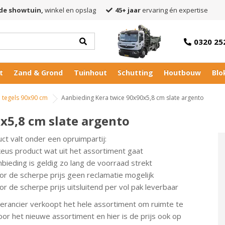
de showtuin,
winkel en opslag
45+ jaar
ervaring én expertise
0320 25
t
Zand & Grond
Tuinhout
Schutting
Houtbouw
Blo
 tegels 90x90 cm
Aanbieding Kera twice 90x90x5,8 cm slate argento
x5,8 cm slate argento
uct valt onder een opruimpartij:
keus product wat uit het assortiment gaat
bieding is geldig zo lang de voorraad strekt
or de scherpe prijs geen reclamatie mogelijk
r de scherpe prijs uitsluitend per vol pak leverbaar
erancier verkoopt het hele assortiment om ruimte te
or het nieuwe assortiment en hier is de prijs ook op