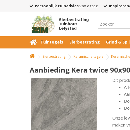
Persoonlijk tuinadvies
van a tot z
Inspireren
Sierbestrating
Tuinhout
Lelystad
Tuintegels
Sierbestrating
Grind & Spli
Sierbestrating
Keramische tegels
Keramische
Aanbieding Kera twice 90x90
Dit prod
A-
Aan
Do
Doo
Onze lev
maken vo