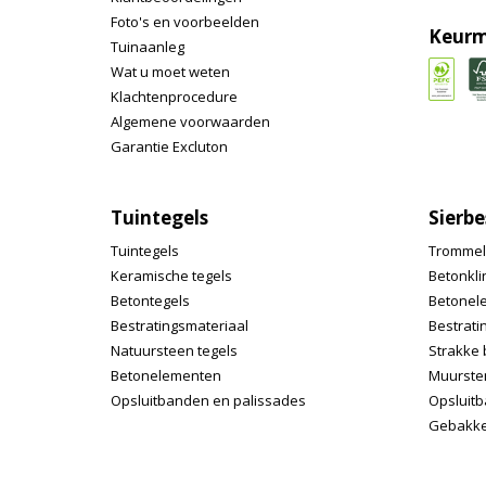
Foto's en voorbeelden
Keurm
Tuinaanleg
Wat u moet weten
Klachtenprocedure
Algemene voorwaarden
Garantie Excluton
Tuintegels
Sierbe
Tuintegels
Trommel
Keramische tegels
Betonkli
Betontegels
Betonel
Bestratingsmateriaal
Bestrati
Natuursteen tegels
Strakke 
Betonelementen
Muurste
Opsluitbanden en palissades
Opsluitb
Gebakke