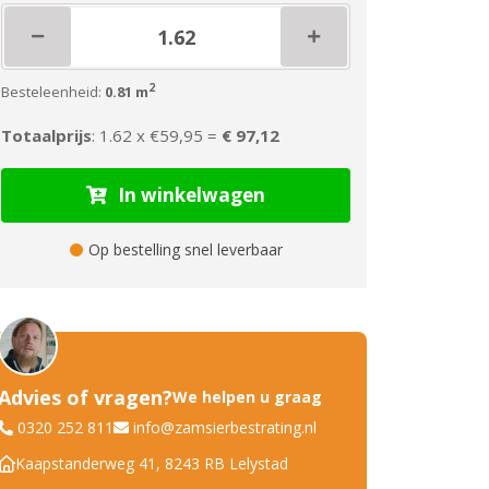
2
Besteleenheid:
0.81 m
Totaalprijs
: 1.62 x
€59,95 =
€ 97,12
In winkelwagen
Op bestelling snel leverbaar
Advies of vragen?
We helpen u graag
0320 252 811
info@zamsierbestrating.nl
Kaapstanderweg 41, 8243 RB Lelystad