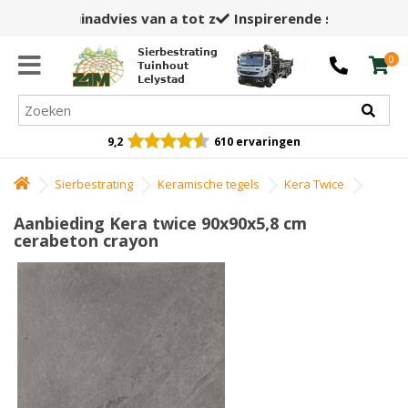
Inspirerende showtuin,
winkel en opslag
Sierbestrating
0
Tuinhout
Lelystad
9,2
610 ervaringen
Sierbestrating
Keramische tegels
Kera Twice
Aanbieding Kera twice 90x90x5,8 cm
cerabeton crayon