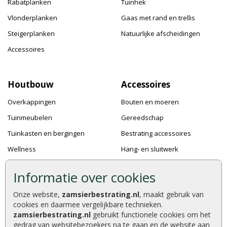
Rabatplanken
Tuinhek
Vlonderplanken
Gaas met rand en trellis
Steigerplanken
Natuurlijke afscheidingen
Accessoires
Houtbouw
Accessoires
Overkappingen
Bouten en moeren
Tuinmeubelen
Gereedschap
Tuinkasten en bergingen
Bestrating accessoires
Wellness
Hang- en sluitwerk
Speeltoestellen
Bevestigingsmaterialen
Informatie over cookies
Dierenverblijven
Verf en Beits
Onze website,
zamsierbestrating.nl
, maakt gebruik van
Pergola's
Dakafwerking
cookies en daarmee vergelijkbare technieken.
Accessoires
zamsierbestrating.nl
gebruikt functionele cookies om het
gedrag van websitebezoekers na te gaan en de website aan