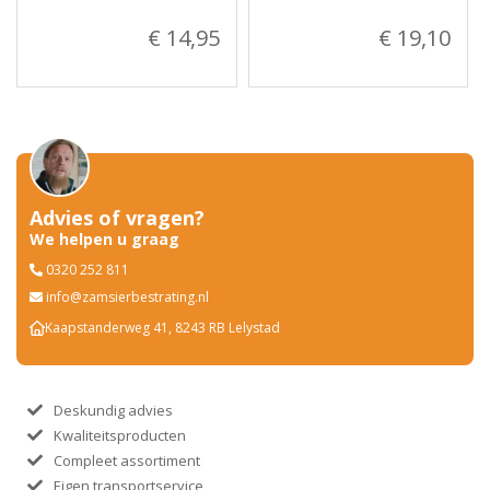
€ 14,95
€ 19,10
Advies of vragen?
We helpen u graag
0320 252 811
info@zamsierbestrating.nl
Kaapstanderweg 41, 8243 RB Lelystad
Deskundig advies
Kwaliteitsproducten
Compleet assortiment
Eigen transportservice