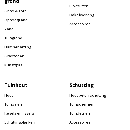
grond
Blokhutten
Grind & split
Dakafwerking
Ophoogzand
Accessoires
Zand
Tuingrond
Halfverharding
Graszoden
Kunstgras
Tuinhout
Schutting
Hout
Hout beton schutting
Tuinpalen
Tuinschermen
Regels en liggers
Tuindeuren
Schuttingplanken
Accessoires