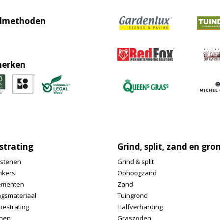
lmethoden
erken
strating
Grind, split, zand en gro
stenen
Grind & split
nkers
Ophoogzand
ementen
Zand
ngsmateriaal
Tuingrond
bestrating
Halfverharding
nen
Graszoden