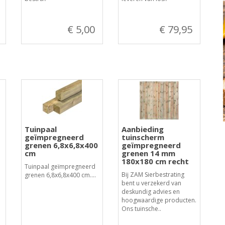
€ 5,00
€ 79,95
Tuinpaal
Aanbieding
geïmpregneerd
tuinscherm
grenen 6,8x6,8x400
geïmpregneerd
cm
grenen 14 mm
180x180 cm recht
Tuinpaal geïmpregneerd
Bij ZAM Sierbestrating
grenen 6,8x6,8x400 cm....
bent u verzekerd van
deskundig advies en
hoogwaardige producten.
Ons tuinsche..