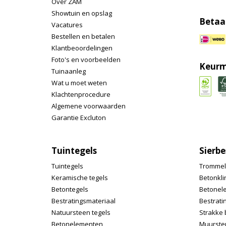
Over ZAM
Showtuin en opslag
Betaa
Vacatures
Bestellen en betalen
Klantbeoordelingen
Foto's en voorbeelden
Keurm
Tuinaanleg
Wat u moet weten
Klachtenprocedure
Algemene voorwaarden
Garantie Excluton
Tuintegels
Sierbe
Tuintegels
Trommel
Keramische tegels
Betonkli
Betontegels
Betonel
Bestratingsmateriaal
Bestrati
Natuursteen tegels
Strakke 
Betonelementen
Muurste