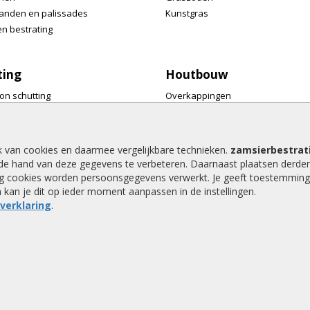
anden en palissades
Kunstgras
n bestrating
ting
Houtbouw
on schutting
Overkappingen
ermen
Tuinmeubelen
ren
Tuinkasten en bergingen
res
Wellness
k van cookies en daarmee vergelijkbare technieken.
zamsierbestrati
Speeltoestellen
de hand van deze gegevens te verbeteren. Daarnaast plaatsen derde
 rand en trellis
Dierenverblijven
ing cookies worden persoonsgegevens verwerkt. Je geeft toestemming
an kan je dit op ieder moment aanpassen in de instellingen.
jke afscheidingen
Pergola's
everklaring
.
Accessoires
9,2 / 10 |
610
waarderingen