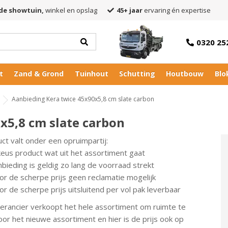
de showtuin,
winkel en opslag
45+ jaar
ervaring én expertise
0320 25
t
Zand & Grond
Tuinhout
Schutting
Houtbouw
Blo
Aanbieding Kera twice 45x90x5,8 cm slate carbon
x5,8 cm slate carbon
uct valt onder een opruimpartij:
keus product wat uit het assortiment gaat
bieding is geldig zo lang de voorraad strekt
or de scherpe prijs geen reclamatie mogelijk
r de scherpe prijs uitsluitend per vol pak leverbaar
erancier verkoopt het hele assortiment om ruimte te
or het nieuwe assortiment en hier is de prijs ook op