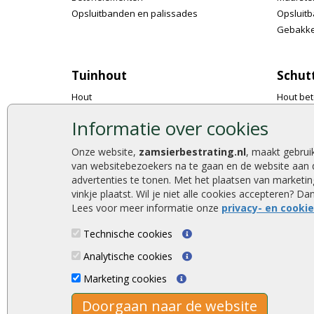
Opsluitbanden en palissades
Opsluitb
Gebakke
Tuinhout
Schut
Hout
Hout bet
Tuinpalen
Tuinsch
Informatie over cookies
Regels en liggers
Tuindeu
Schuttingplanken
Accessoi
Onze website,
zamsierbestrating.nl
, maakt gebrui
Rabatplanken
Tuinhek
van websitebezoekers na te gaan en de website aan 
Vlonderplanken
Gaas met
advertenties te tonen. Met het plaatsen van market
vinkje plaatst. Wil je niet alle cookies accepteren? D
Steigerplanken
Natuurli
Lees voor meer informatie onze
privacy- en cooki
Accessoires
Technische cookies
Analytische cookies
Zamsierbestrating.nl © 2026
Marketing cookies
Doorgaan naar de website