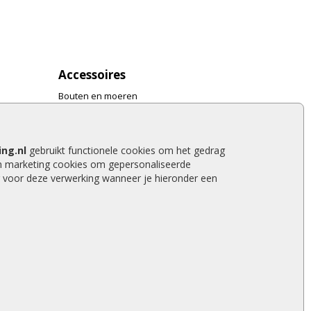
Accessoires
Bouten en moeren
Gereedschap
Bestrating accessoires
Hang- en sluitwerk
ng.nl
gebruikt functionele cookies om het gedrag
Bevestigingsmaterialen
n marketing cookies om gepersonaliseerde
Verf en Beits
 voor deze verwerking wanneer je hieronder een
Dakafwerking