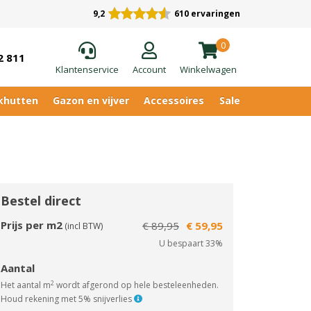
9,2
610 ervaringen
0
2 811
Klantenservice
Account
Winkelwagen
khutten
Gazon en vijver
Accessoires
Sale
Bestel direct
Prijs per m2
€ 89,95
€ 59,95
(incl BTW)
U bespaart 33%
Aantal
2
Het aantal m
wordt afgerond op hele besteleenheden.
Houd rekening met 5% snijverlies