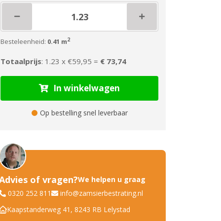
2
Besteleenheid:
0.41 m
Totaalprijs
: 1.23 x
€59,95 =
€ 73,74
In winkelwagen
Op bestelling snel leverbaar
Advies of vragen?
We helpen u graag
0320 252 811
info@zamsierbestrating.nl
Kaapstanderweg 41, 8243 RB Lelystad