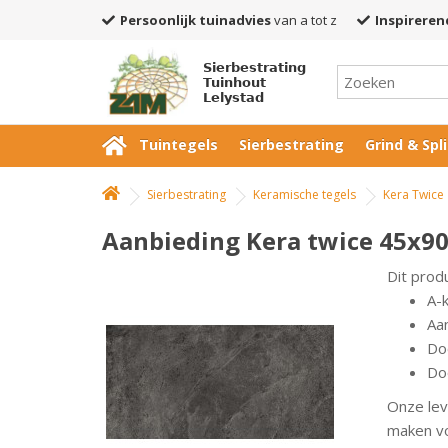
Persoonlijk tuinadvies
van a tot z
Inspireren
Sierbestrating
Tuinhout
Lelystad
Tuintegels
Sierbestrating
Grind & Spli
Sierbestrating
Keramische tegels
Kera Twice
Aanbieding Kera twice 45x90
Dit prod
A-
Aan
Do
Doo
Onze lev
maken vo