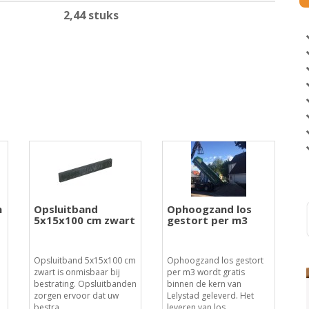
2,44 stuks
n
Opsluitband
Ophoogzand los
5x15x100 cm zwart
gestort per m3
o
Opsluitband 5x15x100 cm
Ophoogzand los gestort
zwart is onmisbaar bij
per m3 wordt gratis
bestrating. Opsluitbanden
binnen de kern van
zorgen ervoor dat uw
Lelystad geleverd. Het
bestra..
leveren van los..